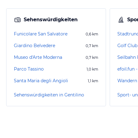
Sehenswürdigkeiten
Spor
Funicolare San Salvatore
Stadtrun
0,6
km
Giardino Belvedere
Golf Clu
0,7
km
Museo d'Arte Moderna
Seilbahn 
0,7
km
Parco Tassino
efoil.fun 
1,0
km
Santa Maria degli Angioli
Wandern
1,1
km
Sehenswürdigkeiten in Gentilino