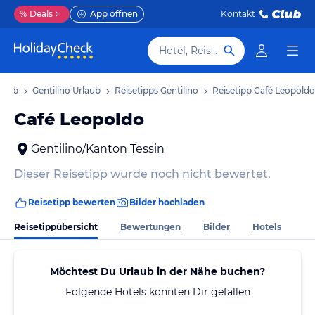
%
Deals
App öffnen
Kontakt
Hotel, Reiseziel
rlaub
Gentilino Urlaub
Reisetipps Gentilino
Reisetipp Café Leopoldo
Café Leopoldo
Gentilino/Kanton Tessin
Dieser Reisetipp wurde noch nicht bewertet.
Reisetipp bewerten
Bilder hochladen
Reisetippübersicht
Bewertungen
Bilder
Hotels
Möchtest Du Urlaub in der Nähe buchen?
Folgende Hotels könnten Dir gefallen