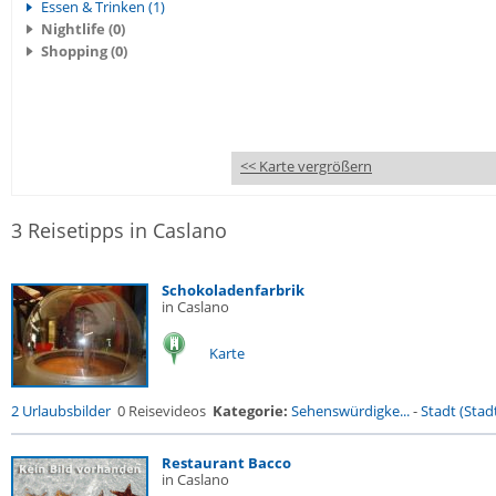
Essen & Trinken (1)
Nightlife (0)
Shopping (0)
<< Karte vergrößern
3 Reisetipps in Caslano
Schokoladenfarbrik
in Caslano
Karte
2 Urlaubsbilder
0 Reisevideos
Kategorie:
Sehenswürdigke...
-
Stadt (Stadt
Restaurant Bacco
in Caslano