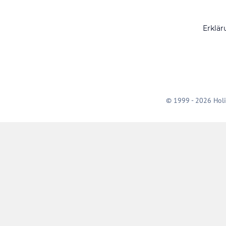
Erklär
© 1999 - 2026 Holi