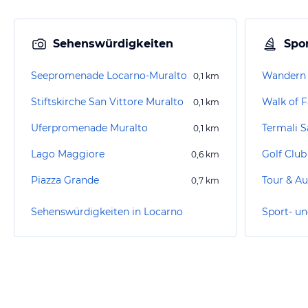
Sehenswürdigkeiten
Spor
Seepromenade Locarno-Muralto
Wandern 
0,1
km
Stiftskirche San Vittore Muralto
Walk of 
0,1
km
Uferpromenade Muralto
Termali S
0,1
km
Lago Maggiore
Golf Club
0,6
km
Piazza Grande
Tour & Au
0,7
km
Sehenswürdigkeiten in Locarno