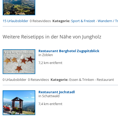
15 Urlaubsbilder
0 Reisevideos
Kategorie:
Sport & Freizeit
-
Wandern / Tr
Weitere Reisetipps in der Nähe von Jungholz
Restaurant Berghotel Zugspitzblick
in Zöblen
7,2 km entfernt
0 Urlaubsbilder
0 Reisevideos
Kategorie:
Essen & Trinken - Restaurant
Restaurant Jochstadl
in Schattwald
7,4 km entfernt