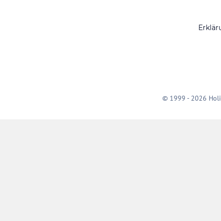
Erklär
© 1999 - 2026 Holi