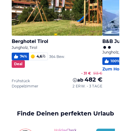
Berghotel Tirol
B&B Jungh
Jungholz, Tirol
Jungholz, Tirol
74
%
4,6
/
6
364 Bew.
100
%
5
Deal
Zum Hotel
- 31 €
513 €
482 €
ab
Frühstück
Doppelzimmer
2 ERW. • 3 TAGE
Finde Deinen perfekten Urlaub