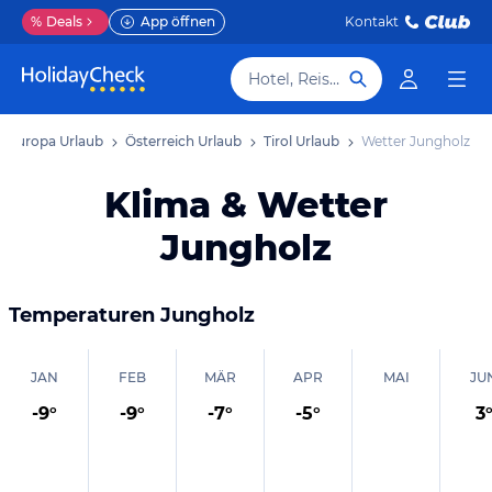
%
Deals
App öffnen
Kontakt
Hotel, Reiseziel
Europa Urlaub
Österreich Urlaub
Tirol Urlaub
Wetter Jungholz
Klima & Wetter
Jungholz
Temperaturen
Jungholz
JAN
FEB
MÄR
APR
MAI
JU
-9
°
-9
°
-7
°
-5
°
3