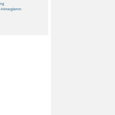
ing
h-Hinterglemm