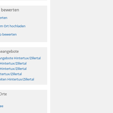
 bewerten
erten
sem Ort hochladen
pp bewerten
seangebote
ngebote Hintertux/Zillertal
Hintertux/Zillertal
Hintertux/Zillertal
ertux/Zillertal
ten Hintertux/Zillertal
Orte
See