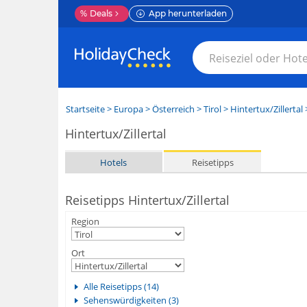
%
Deals
App herunterladen
Startseite
>
Europa
>
Österreich
>
Tirol
>
Hintertux/Zillertal
>
Hintertux/Zillertal
Hotels
Reisetipps
Reisetipps Hintertux/Zillertal
Region
Ort
Alle Reisetipps (14)
Sehenswürdigkeiten (3)