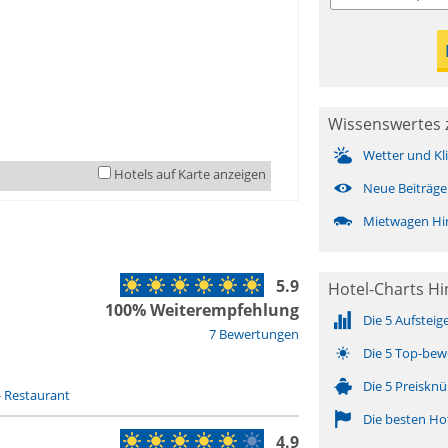
Wissenswertes z
Wetter und Kl
Hotels auf Karte anzeigen
Neue Beiträge
Mietwagen Hint
5.9
Hotel-Charts Hin
100% Weiterempfehlung
Die 5 Aufsteig
7 Bewertungen
Die 5 Top-bew
Die 5 Preisknü
-
Restaurant
Die besten Ho
4.9