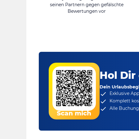
seinen Partnern gegen gefälschte
Bewertungen vor
Hol Dir
Dein Urlaubsbegl
Exklusive Ap
Komplett kos
Alle Buchungs
Scan mich