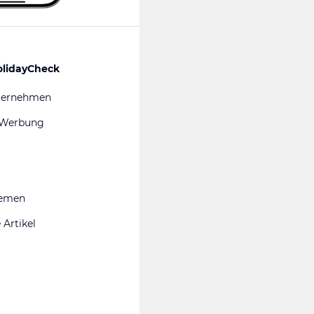
olidayCheck
ternehmen
 Werbung
hemen
 Artikel