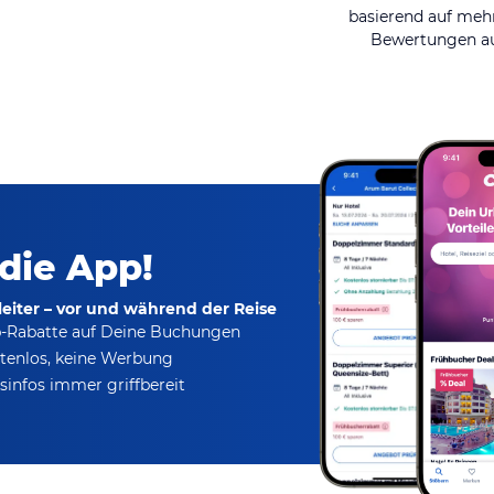
basierend auf mehr
Bewertungen au
 die App!
eiter – vor und während der Reise
p-Rabatte
auf Deine Buchungen
tenlos,
keine Werbung
infos immer griffbereit