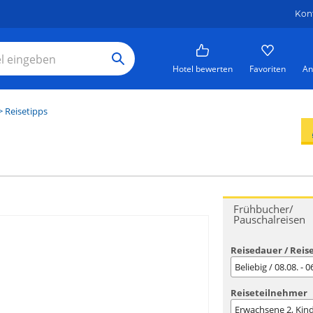
Kon
Hotel bewerten
Favoriten
An
 Reisetipps
Frühbucher/
Pauschalreisen
Reisedauer / Reis
Beliebig / 08.08. - 
Reiseteilnehmer
Erwachsene
2
, Kin