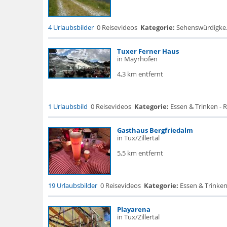
4 Urlaubsbilder
0 Reisevideos
Kategorie:
Sehenswürdigke...
Tuxer Ferner Haus
in Mayrhofen
4,3 km entfernt
1 Urlaubsbild
0 Reisevideos
Kategorie:
Essen & Trinken - 
Gasthaus Bergfriedalm
in Tux/Zillertal
5,5 km entfernt
19 Urlaubsbilder
0 Reisevideos
Kategorie:
Essen & Trinken
Playarena
in Tux/Zillertal