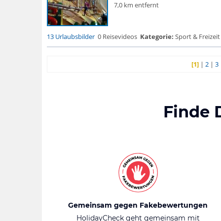
7,0 km entfernt
13 Urlaubsbilder
0 Reisevideos
Kategorie:
Sport & Freizeit 
[1]
|
2
|
3
Finde 
Gemeinsam gegen Fakebewertungen
HolidayCheck geht gemeinsam mit