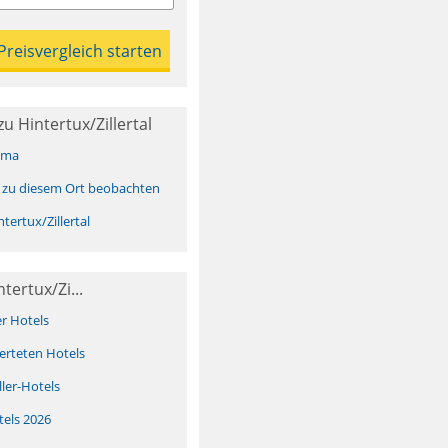
u Hintertux/Zillertal
ima
 zu diesem Ort beobachten
ertux/Zillertal
tertux/Zi...
er Hotels
erteten Hotels
ller-Hotels
tels 2026