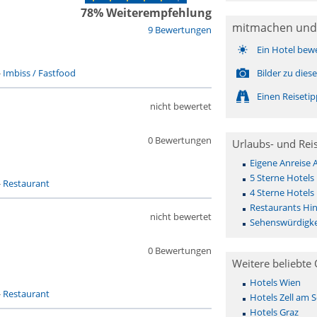
78% Weiterempfehlung
mitmachen und
9 Bewertungen
Ein Hotel bew
-
Imbiss / Fastfood
Bilder zu die
Einen Reiseti
nicht bewertet
0 Bewertungen
Urlaubs- und Rei
Eigene Anreise A
5 Sterne Hotels 
-
Restaurant
4 Sterne Hotels 
Restaurants Hint
nicht bewertet
Sehenswürdigkei
0 Bewertungen
Weitere beliebte 
Hotels Wien
-
Restaurant
Hotels Zell am 
Hotels Graz