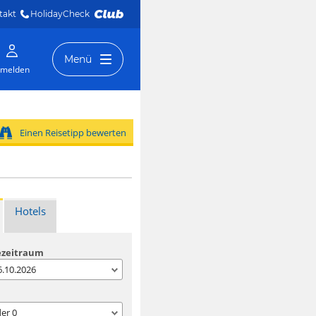
takt
HolidayCheck 
Menü
melden
Einen Reisetipp bewerten
Hotels
ezeitraum
06.10.2026
der
0