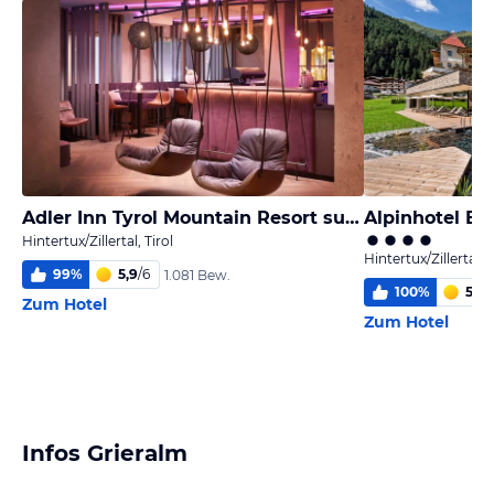
Adler Inn Tyrol Mountain Resort superior
Alpinhotel B
Hintertux/Zillertal, Tirol
Hintertux/Zillertal, T
99
%
5,9
/
6
1.081 Bew.
100
%
5,9
/
Zum Hotel
Zum Hotel
Infos Grieralm