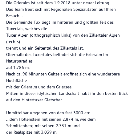
Die Grieralm ist seit dem 1.9.2018 unter neuer Leitung.
Das Team freut sich mit Regionalen Spezialitäten auf Ihren
Besuch...
Die Gemeinde Tux liegt im hinteren und größten Teil des
Tuxertals, welches die
Tuxer Alpen (orthographisch links) von den Zillertaler Alpen
(rechts)
trennt und ein Seitental des Zillertals ist.
Oberhalb des Tuxertales befindet sich die Grieralm im
Naturparadies
auf 1.786 m.
Nach ca. 90 Minunten Gehzeit eröffnet sich eine wunderbare
Hochfläche
mit der Grieralm und dem Griersee.
Mitten in dieser idyllischen Landschaft habt ihr den besten Blick
auf den Hintertuxer Gletscher.
Unmittelbar umgeben von den fast 3000 ern.
...dem Höllenstein mit seinen 2.874 m, wie dem
Schmittenberg mit seinen 2.731 m und
der Realspitze mit 3.039 m.