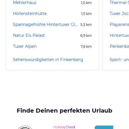
Mehlerhaus
Thermal
1,0
km
Höllensteinhütte
Tuxer Jo
1,5
km
Spannagelhöhle Hintertuxer Gletscher
Playaren
5,3
km
Natur Eis Palast
Hintertux
6,9
km
Tuxer Alpen
7,6
km
Sehenswürdigkeiten in Finkenberg
Finde Deinen perfekten Urlaub