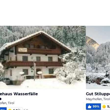
ehaus Wasserfälle
Gut Stilupp
Mayrhofen, Tirol
fen, Tirol
99
%
5