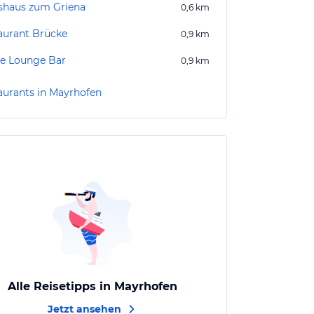
shaus zum Griena
0,6
km
aurant Brücke
0,9
km
e Lounge Bar
0,9
km
aurants in Mayrhofen
Alle Reisetipps in Mayrhofen
Jetzt ansehen