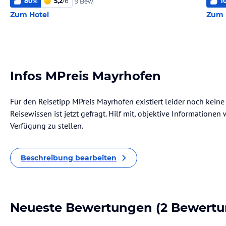
80
%
5,2
/
6
1
9 Bew.
Zum Hotel
Zum 
Infos MPreis Mayrhofen
Für den Reisetipp MPreis Mayrhofen existiert leider noch kein
Reisewissen ist jetzt gefragt. Hilf mit, objektive Informatione
Verfügung zu stellen.
Beschreibung bearbeiten
Neueste Bewertungen
(2 Bewertu