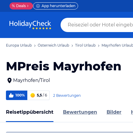
%
Deals
App herunterladen
Europa Urlaub
Österreich Urlaub
Tirol Urlaub
Mayrhofen Urlau
MPreis Mayrhofen
Mayrhofen/Tirol
100%
5,5
/ 6
2 Bewertungen
Reisetippübersicht
Bewertungen
Bilder