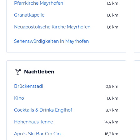
Pfarrkirche Mayrhofen
1,5
km
Granatkapelle
1,6
km
Neuapostolische Kirche Mayrhofen
1,6
km
Sehenswürdigkeiten in Mayrhofen
Nachtleben
Brückenstadl
0,9
km
Kino
1,6
km
Cocktails & Drinks Englhof
8,7
km
Hohenhaus Tenne
14,4
km
Après-Ski Bar Cin Cin
16,2
km