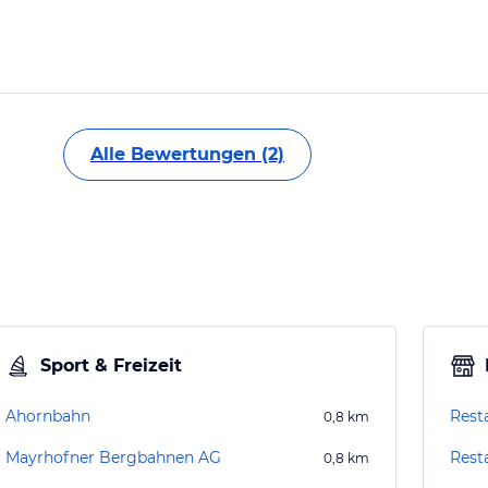
Alle Bewertungen (2)
Sport & Freizeit
Ahornbahn
Rest
0,8
km
Mayrhofner Bergbahnen AG
Rest
0,8
km