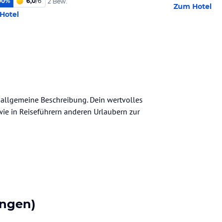
00
%
6,0
/
6
2 Bew.
Zum Hotel
Hotel
e allgemeine Beschreibung. Dein wertvolles
n wie in Reiseführern anderen Urlaubern zur
ngen)