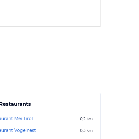
Restaurants
aurant Mei Tirol
0,2
km
aurant Vogelnest
0,5
km