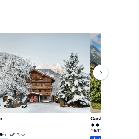
e
Gästehaus Oblass
Mayrhofen, Tirol
,9
/
6
461 Bew.