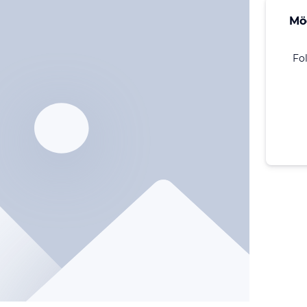
Mö
Fo