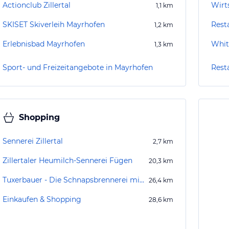
Actionclub Zillertal
Wirt
1,1
km
SKISET Skiverleih Mayrhofen
Rest
1,2
km
Erlebnisbad Mayrhofen
Whit
1,3
km
Sport- und Freizeitangebote in Mayrhofen
Rest
Shopping
Sennerei Zillertal
2,7
km
Zillertaler Heumilch-Sennerei Fügen
20,3
km
Tuxerbauer - Die Schnapsbrennerei mit Bauernladen
26,4
km
Einkaufen & Shopping
28,6
km