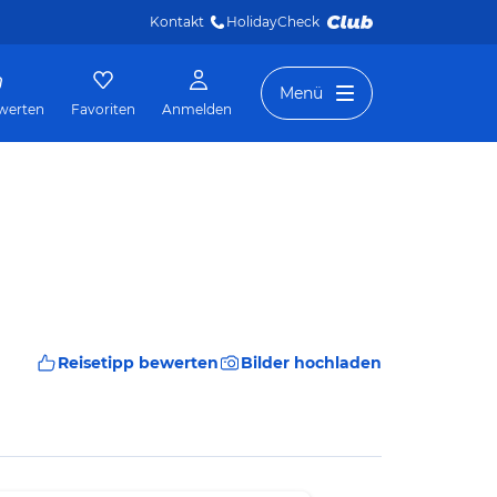
Kontakt
HolidayCheck 
Menü
werten
Favoriten
Anmelden
Reisetipp bewerten
Bilder hochladen