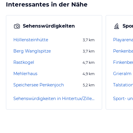
Interessantes in der Nähe
Sehenswürdigkeiten
Spor
Höllensteinhütte
Playaren
3,7
km
Berg Wanglspitze
3,7
km
Rastkogel
Finkenbe
4,7
km
Mehlerhaus
Grieralm
4,9
km
Speichersee Penkenjoch
Talstatio
5,2
km
Sehenswürdigkeiten in Hintertux/Zillertal