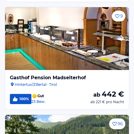
9
Gasthof Pension Madseiterhof
Hintertux/Zillertal · Tirol
442
€
ab
Gut
100%
23
Bew.
ab
221 €
pro Nacht
96