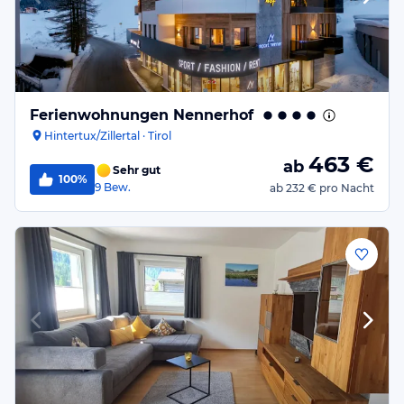
Ferienwohnungen Nennerhof
Hintertux/Zillertal · Tirol
463
€
ab
Sehr gut
100%
9
Bew.
ab
232 €
pro Nacht