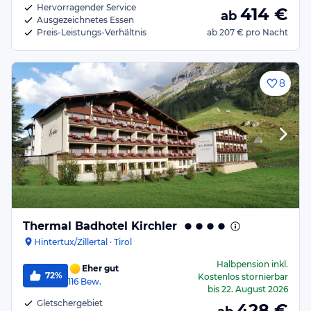
Hervorragender Service
414
€
ab
Ausgezeichnetes Essen
Preis-Leistungs-Verhältnis
ab
207 €
pro Nacht
8
Thermal Badhotel Kirchler
Hintertux/Zillertal · Tirol
Halbpension
inkl.
Eher gut
72%
Kostenlos stornierbar
116
Bew.
bis
22. August 2026
Gletschergebiet
428
€