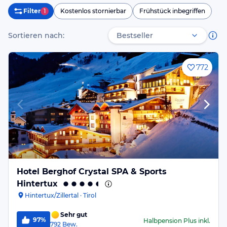
Filter
1
Kostenlos stornierbar
Frühstück inbegriffen
Sortieren nach:
772
Hotel Berghof Crystal SPA & Sports
Hintertux
Hintertux/Zillertal · Tirol
Sehr gut
97%
Halbpension Plus
inkl.
792
Bew.