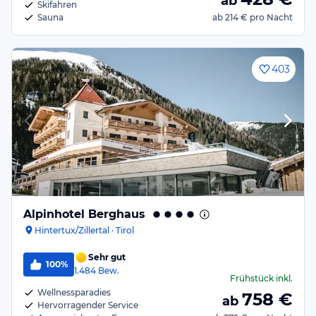
ab
Skifahren
Sauna
ab
214 €
pro Nacht
403
Alpinhotel Berghaus
Hintertux/Zillertal · Tirol
Sehr gut
100%
1.484
Bew.
Frühstück
inkl.
Wellnessparadies
758
€
ab
Hervorragender Service