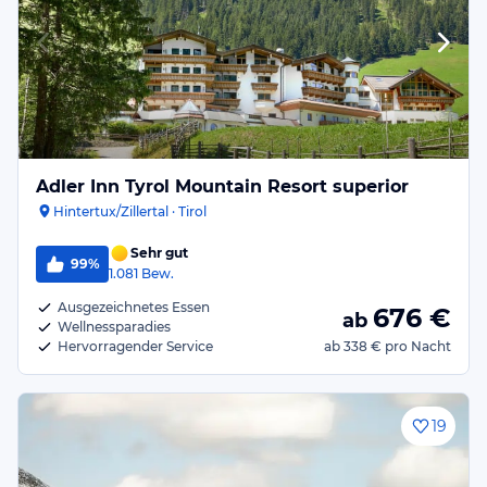
Adler Inn Tyrol Mountain Resort superior
Hintertux/Zillertal · Tirol
Sehr gut
99%
1.081
Bew.
Ausgezeichnetes Essen
676
€
ab
Wellnessparadies
Hervorragender Service
ab
338 €
pro Nacht
19