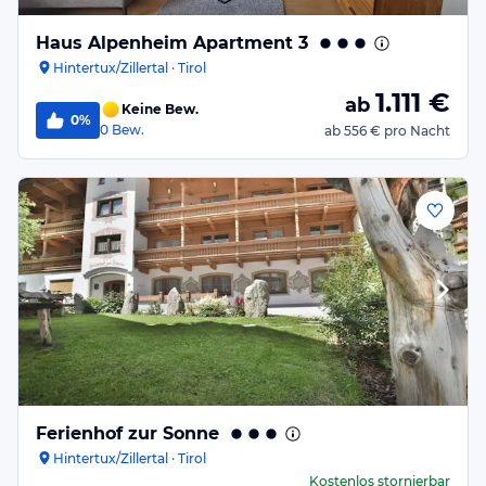
Haus Alpenheim Apartment 3
Hintertux/Zillertal · Tirol
1.111
€
ab
Keine Bew.
0%
0
Bew.
ab
556 €
pro Nacht
Ferienhof zur Sonne
Hintertux/Zillertal · Tirol
Kostenlos stornierbar