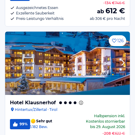
-
134 €
746 €
Ausgezeichnetes Essen
612
€
ab
Exzellente Sauberkeit
Preis-Leistungs-Verhältnis
ab
306 €
pro Nacht
126
Hotel Klausnerhof
Hintertux/Zillertal · Tirol
Halbpension
inkl.
Sehr gut
Kostenlos stornierbar
99%
1.182
Bew.
bis
29. August 2026
-
208 €
622 €