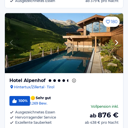
Ausgezeichnetes Essen
ab
379 €
pro Nacht
180
Hotel Alpenhof
Hintertux/Zillertal · Tirol
Sehr gut
100%
1.269
Bew.
Vollpension
inkl.
Ausgezeichnetes Essen
876
€
ab
Hervorragender Service
Exzellente Sauberkeit
ab
438 €
pro Nacht