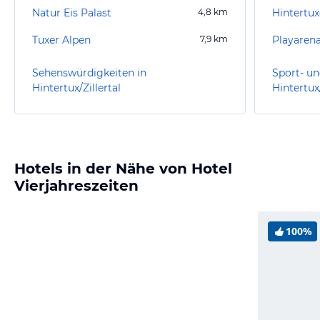
Natur Eis Palast
4,8
km
Hintertux
Tuxer Alpen
7,9
km
Playaren
Sehenswürdigkeiten in
Sport- un
Hintertux/Zillertal
Hintertux/
Hotels in der Nähe von Hotel
Vierjahreszeiten
100%