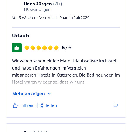
Hans-Jürgen
(
71+
)
1
Bewertungen
Vor 3 Wochen • Verreist als Paar im Juli 2026
Urlaub
6
/ 6
Wir waren schon einige Male Urlaubsgäste im Hotel
und haben Erfahrungen im Vergleich
mit anderen Hotels in Österreich. Die Bedingungen im
Hotel waren wieder so, dass wir uns
insgesamt sehr wohlgefüllt haben. Es stimmt einfach
Mehr anzeigen
alles. Als Gast steht man im Mittel-
punkt. Silvia und Frank als Hoteleigentümer und alle
Hilfreich
Teilen
Mitarbeiter sind zu jeder Zeit für
ihre Gäste da. Man fühlt sich wie zu Hause. Natürlich
werden wir wiederkommen.