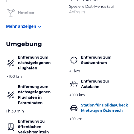
1
Spezielle Diät-Menüs (auf
Anfrage)
Hotelbar
Mehr anzeigen
Umgebung
Entfernung zum
Entfernung zum
nächstgelegenen
Stadtzentrum
Flughafen
< 1 km
> 100 km
Entfernung zur
Entfernung zum
Autobahn
nächstgelegenen
< 100 km
Flughafen in
Fahrminuten
Station für HolidayCheck
Mietwagen Österreich
1 h 30 min
< 10 km
Entfernung zu
öffentlichen
Verkehrsmitteln