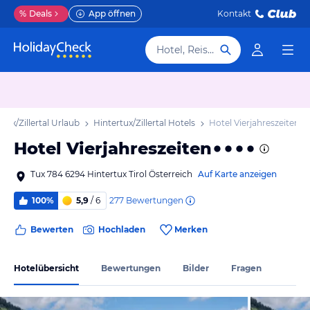
%
Deals
App öffnen
Kontakt
Hotel, Reiseziel
rtux/Zillertal Urlaub
Hintertux/Zillertal Hotels
Hotel Vierjahreszeiten
Hotel Vierjahreszeiten
Tux 784 6294 Hintertux Tirol Österreich
Auf Karte anzeigen
277
Bewertungen
100%
5,9
/ 6
Bewerten
Hochladen
Merken
Hotelübersicht
Bewertungen
Bilder
Fragen