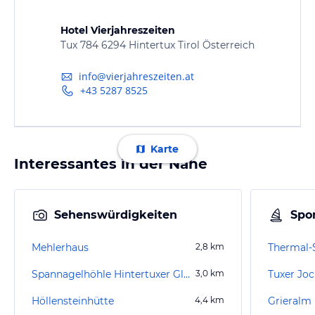
Hotel Vierjahreszeiten
Tux 784 6294 Hintertux Tirol Österreich
info@vierjahreszeiten.at
+43 5287 8525
Karte
Interessantes in der Nähe
Sehenswürdigkeiten
Spor
Mehlerhaus
2,8
km
Thermal
Spannagelhöhle Hintertuxer Gletscher
3,0
km
Tuxer Jo
Höllensteinhütte
4,4
km
Grieralm