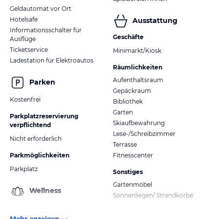
Geldautomat vor Ort
Hotelsafe
Ausstattung
Informationsschalter für
Geschäfte
Ausflüge
Ticketservice
Minimarkt/Kiosk
Ladestation für Elektroautos
Räumlichkeiten
Aufenthaltsraum
Parken
Gepäckraum
Kostenfrei
Bibliothek
Garten
Parkplatzreservierung
Skiaufbewahrung
verpflichtend
Lese-/Schreibzimmer
Nicht erforderlich
Terrasse
Parkmöglichkeiten
Fitnesscenter
Parkplatz
Sonstiges
Gartenmöbel
Wellness
Sonnenliegen/ Strandkörbe
Mehr anzeigen