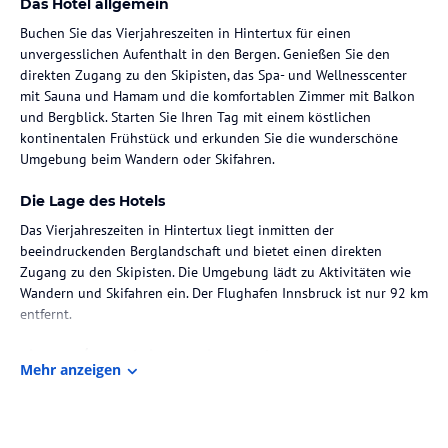
Das Hotel allgemein
Buchen Sie das Vierjahreszeiten in Hintertux für einen
unvergesslichen Aufenthalt in den Bergen. Genießen Sie den
direkten Zugang zu den Skipisten, das Spa- und Wellnesscenter
mit Sauna und Hamam und die komfortablen Zimmer mit Balkon
und Bergblick. Starten Sie Ihren Tag mit einem köstlichen
kontinentalen Frühstück und erkunden Sie die wunderschöne
Umgebung beim Wandern oder Skifahren.
Die Lage des Hotels
Das Vierjahreszeiten in Hintertux liegt inmitten der
beeindruckenden Berglandschaft und bietet einen direkten
Zugang zu den Skipisten. Die Umgebung lädt zu Aktivitäten wie
Wandern und Skifahren ein. Der Flughafen Innsbruck ist nur 92 km
entfernt.
Zimmer / Unterbringung im Hotel
Mehr anzeigen
Die Zimmer im Vierjahreszeiten sind komfortabel und bieten einen
Balkon mit Blick auf die Berge. Jedes Zimmer verfügt über ein
eigenes Bad, einen Schreibtisch, einen Flachbild-TV und
kostenfreie Pflegeprodukte. Ein iPad steht Ihnen ebenfalls zur