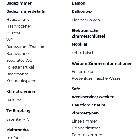
Badezimmer
Balkon
Badezimmerdetails
Balkontyp
Hausschuhe
Eigener Balkon
Haartrockner
Elektronische
Dusche
Zimmerschlüssel
WC
Mobiliar
Badewanne/Dusche
Schreibtisch
Badewanne
Separates WC
Weitere Zimmerinformationen
Toilettenartikel
Feuermelder
Bademantel
Kostenlose Flasche Wasser
Kosmetikspiegel
Safe
Klimatisierung
Weckservice/Wecker
Heizung
Haustiere erlaubt
TV-Empfang
Zimmertypen
Satelliten-TV
Einzelzimmer
Doppelzimmer
Multimedia
Familienzimmer
Telefon