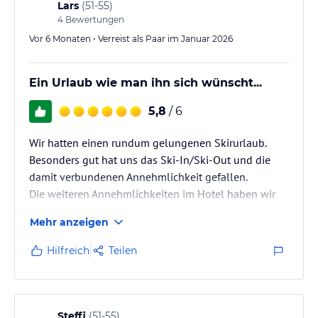
Lars
(
51-55
)
4
Bewertungen
Vor 6 Monaten • Verreist als Paar im Januar 2026
Ein Urlaub wie man ihn sich wünscht...
5,8
/ 6
Wir hatten einen rundum gelungenen Skirurlaub.
Besonders gut hat uns das Ski-In/Ski-Out und die
damit verbundenen Annehmlichkeit gefallen.
Die weiteren Annehmlichkeiten im Hotel haben wir
sehr zu schätzen gewusst.
Mehr anzeigen
Egal ob es die Freundlichkeit des gesamten Personal,
die Sauberkeit, der schöne Wellnessbereich, das
Hilfreich
Teilen
unglaublich vielfältige und leckere Essen oder der
tolle Skikeller war, wir hatten nichts auszusetzen.
Das Skigebiet am Hintertuxer Gletscher hat mehr als
unsere Erwartungen erfüllt und uns…
Steffi
(
51-55
)