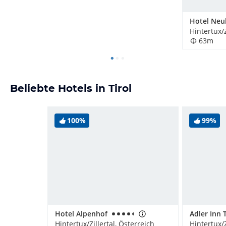
Hotel Neu
Hintertux/Z
63m
Beliebte Hotels in Tirol
100%
99%
Hotel Alpenhof
Hintertux/Zillertal, Österreich
Hintertux/Z