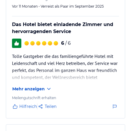
Vor 11 Monaten • Verreist als Paar im September 2025
Das Hotel bietet einladende Zimmer und
hervorragenden Service
6
/ 6
Tolle Gastgeber die das familiengeführte Hotel mit
Leidenschaft und viel Herz betreiben, der Service war
perfekt, das Personal im ganzen Haus war freundlich
und kompetent, der Wellnessbereich bietet
Entspannung, die angebotenen Wanderungen und
Mehr anzeigen
Ausflüge sind wirklich toll und es ist für jeden etwas
dabei, das Essen war sehr gut und
Meilengutschrift erhalten
abwechslungsreich und es hat eine tolle
Hilfreich
Teilen
Weinauswahl