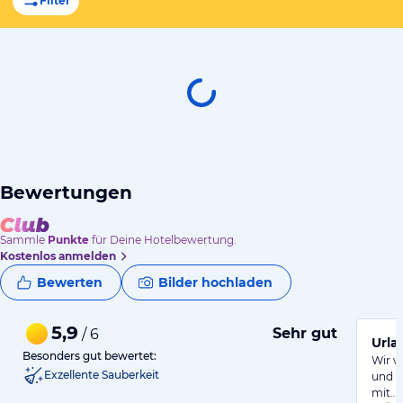
Filter
Bewertungen
Sammle
Punkte
für Deine Hotelbewertung.
Kostenlos anmelden
Bewerten
Bilder hochladen
5,9
Sehr gut
/ 6
Urla
Besonders gut bewertet:
Wir w
Exzellente Sauberkeit
und h
mit…