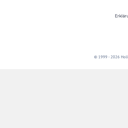
Erklär
© 1999 - 2026 Holi