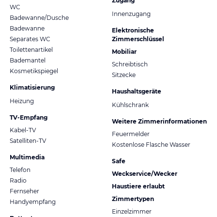
Zugang
WC
Innenzugang
Badewanne/Dusche
Badewanne
Elektronische
Separates WC
Zimmerschlüssel
Toilettenartikel
Mobiliar
Bademantel
Schreibtisch
Kosmetikspiegel
Sitzecke
Klimatisierung
Haushaltsgeräte
Heizung
Kühlschrank
TV-Empfang
Weitere Zimmerinformationen
Kabel-TV
Feuermelder
Satelliten-TV
Kostenlose Flasche Wasser
Multimedia
Safe
Telefon
Weckservice/Wecker
Radio
Haustiere erlaubt
Fernseher
Zimmertypen
Handyempfang
Einzelzimmer