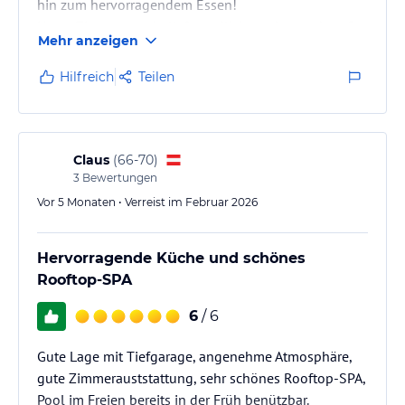
jeweiligen Veranstalters.
hin zum hervorragendem Essen!
Unser Zimmer war hell, freundlich, sauber und groß
Mehr anzeigen
genug. Ich habe keinen Lärm vernommen.
Die Atmosphäre im Hotel war insgesamt sehr ruhig
Hilfreich
Teilen
und gediegen, ich fand es super. Da merkt man noch,
dass 4 Sterne etwas ausstrahlen können und sich
auch das Publikum angemessen verhält.
Claus
(
66-70
)
3
Bewertungen
Vor 5 Monaten • Verreist im Februar 2026
Hervorragende Küche und schönes
Rooftop-SPA
6
/ 6
Gute Lage mit Tiefgarage, angenehme Atmosphäre,
gute Zimmerauststattung, sehr schönes Rooftop-SPA,
Pool im Freien bereits in der Früh benützbar.