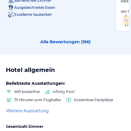
Barrierefreie Zimmer
bleibt
Ausgezeichnetes Essen
Wir h
Exzellente Sauberkeit
Alle Bewertungen (
166
)
Hotel allgemein
Beliebteste Ausstattungen:
Wifi kostenfrei
Infinity Pool
75 Minuten zum Flughafen
Kostenlose Parkplätze
Weitere Ausstattung
Gesamtzahl Zimmer