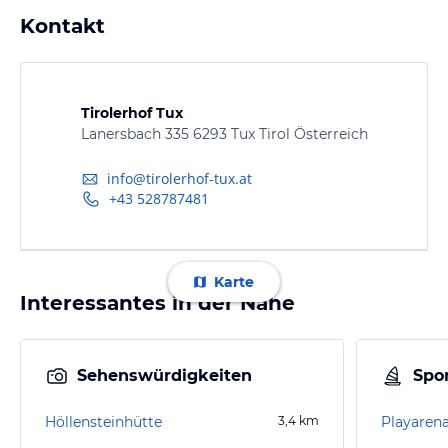
Kontakt
Tirolerhof Tux
Lanersbach 335 6293 Tux Tirol Österreich
info@tirolerhof-tux.at
+43 528787481
Karte
Interessantes in der Nähe
Sehenswürdigkeiten
Spor
Höllensteinhütte
3,4
km
Playaren