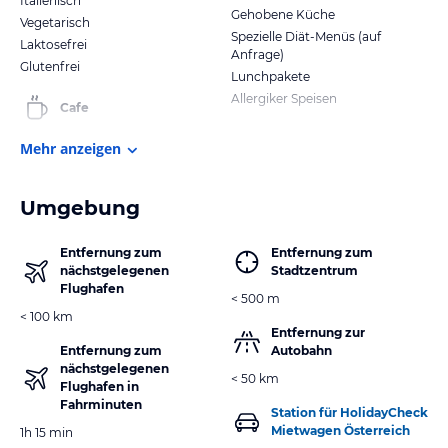
Italienisch
Gehobene Küche
Vegetarisch
Spezielle Diät-Menüs (auf
Laktosefrei
Anfrage)
Glutenfrei
Lunchpakete
Allergiker Speisen
Cafe
Mehr anzeigen
Umgebung
Entfernung zum
Entfernung zum
nächstgelegenen
Stadtzentrum
Flughafen
< 500 m
< 100 km
Entfernung zur
Entfernung zum
Autobahn
nächstgelegenen
< 50 km
Flughafen in
Fahrminuten
Station für HolidayCheck
Mietwagen Österreich
1h 15 min