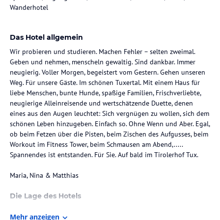
Wanderhotel
Das Hotel allgemein
Wir probieren und studieren. Machen Fehler – selten zweimal.
Geben und nehmen, menscheln gewaltig. Sind dankbar. Immer
neugierig. Voller Morgen, begeistert vom Gestern. Gehen unseren
Weg. Für unsere Gäste. Im schönen Tuxertal. Mit einem Haus für
liebe Menschen, bunte Hunde, spaßige Familien, Frischverliebte,
neugierige Alleinreisende und wertschätzende Duette, denen
eines aus den Augen leuchtet: Sich vergnügen zu wollen, sich dem
schönen Leben hinzugeben. Einfach so. Ohne Wenn und Aber. Egal,
ob beim Fetzen über die Pisten, beim Zischen des Aufgusses, beim
Workout im Fitness Tower, beim Schmausen am Abend,.....
Spannendes ist entstanden. Für Sie. Auf bald im Tirolerhof Tux.
Maria, Nina & Matthias
Die Lage des Hotels
Hier im schönen Tuxertal – auf knapp 1.300 m Seehöhe – steht
Mehr anzeigen