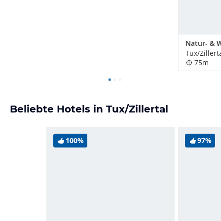
Tux/Zillert
75m
Beliebte Hotels in Tux/Zillertal
100%
97%