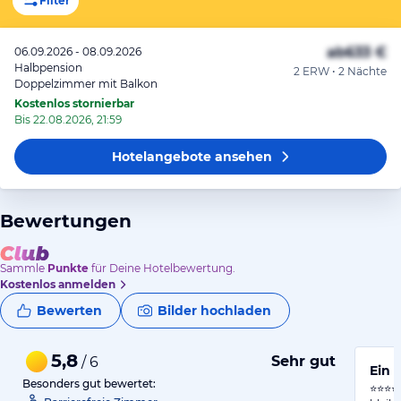
Filter
ab
633 €
06.09.2026 - 08.09.2026
Halbpension
2 ERW • 2 Nächte
Doppelzimmer mit Balkon
Kostenlos stornierbar
Bis 22.08.2026, 21:59
Hotelangebote
ansehen
Bewertungen
Sammle
Punkte
für Deine Hotelbewertung.
Kostenlos anmelden
Bewerten
Bilder hochladen
5,8
Sehr gut
/ 6
Ein 
Besonders gut bewertet:
⭐⭐⭐⭐⭐