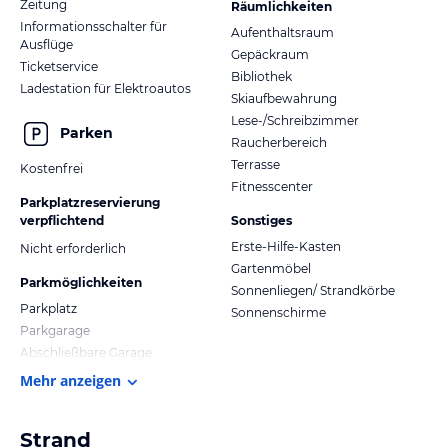
Zeitung
Räumlichkeiten
Informationsschalter für
Aufenthaltsraum
Ausflüge
Gepäckraum
Ticketservice
Bibliothek
Ladestation für Elektroautos
Skiaufbewahrung
Lese-/Schreibzimmer
Parken
Raucherbereich
Terrasse
Kostenfrei
Fitnesscenter
Parkplatzreservierung
verpflichtend
Sonstiges
Erste-Hilfe-Kasten
Nicht erforderlich
Gartenmöbel
Parkmöglichkeiten
Sonnenliegen/ Strandkörbe
Parkplatz
Sonnenschirme
Parkgarage
Abschließbare Garage
Mehr anzeigen
Strand