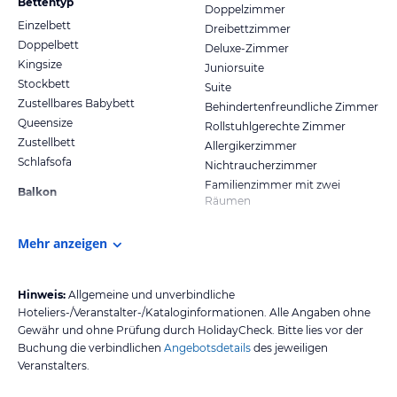
Bettentyp
Doppelzimmer
Einzelbett
Dreibettzimmer
Doppelbett
Deluxe-Zimmer
Kingsize
Juniorsuite
Stockbett
Suite
Zustellbares Babybett
Behindertenfreundliche Zimmer
Queensize
Rollstuhlgerechte Zimmer
Zustellbett
Allergikerzimmer
Schlafsofa
Nichtraucherzimmer
Familienzimmer mit zwei
Balkon
Räumen
Mehr anzeigen
Hinweis:
Allgemeine und unverbindliche
Hoteliers-/Veranstalter-/Kataloginformationen. Alle Angaben ohne
Gewähr und ohne Prüfung durch HolidayCheck. Bitte lies vor der
Buchung die verbindlichen
Angebotsdetails
des jeweiligen
Veranstalters.