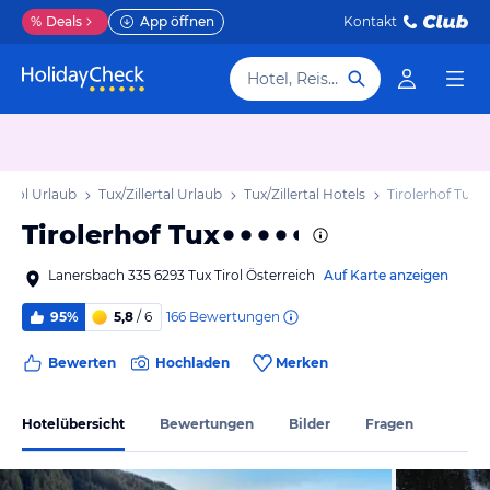
%
Deals
App öffnen
Kontakt
Hotel, Reiseziel
Tirol Urlaub
Tux/Zillertal Urlaub
Tux/Zillertal Hotels
Tirolerhof Tux
Tirolerhof Tux
Lanersbach 335 6293 Tux Tirol Österreich
Auf Karte anzeigen
166
Bewertungen
95%
5,8
/ 6
Bewerten
Hochladen
Merken
Hotelübersicht
Bewertungen
Bilder
Fragen