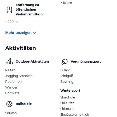
< 10 km
Entfernung zu
öffentlichen
Verkehrsmitteln
< 200 m
Mehr anzeigen
Aktivitäten
Outdoor-Aktivitäten
Vergnügungssport
Reiten
Billard
Jogging Strecken
Minigolf
Radfahren
Bowling
Wandern
Wintersport
Golfplatz
Skischule
Skilaufen
Ballspiele
Skitouren
Squash
Skipässe erhältlich