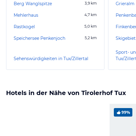
Berg Wanglspitze
3,9
km
Grieralm
Mehlerhaus
4,7
km
Rastkogel
5,0
km
Finkenbe
Speichersee Penkenjoch
5,2
km
Skigebiet
Sport- un
Sehenswürdigkeiten in Tux/Zillertal
Tux/Ziller
Hotels in der Nähe von Tirolerhof Tux
99%