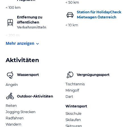
< 50 km
< 100 km
Station für HolidayCheck
Entfernung zu
Mietwagen Österreich
öffentlichen
< 10 km
Verkehrsmitteln
< 200 m
Mehr anzeigen
Aktivitäten
Wassersport
Vergnügungssport
Tischtennis
Angeln
Minigolf
Outdoor-Aktivitäten
Dart
Reiten
Wintersport
Jogging Strecken
Skischule
Radfahren
Skilaufen
Wandern
Skitouren