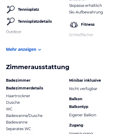
Skipässe erhältlich
Tennisplatz
Ski-Aufbewahrung
Tennisplatzdetails
Fitness
Outdoor
Schließfächer
Mehr anzeigen
Zimmerausstattung
Badezimmer
Minibar inklusive
Badezimmerdetails
Nicht verfügbar
Haartrockner
Balkon
Dusche
Balkontyp
WC
Eigener Balkon
Badewanne/Dusche
Badewanne
Zugang
Separates WC
Innenzugang