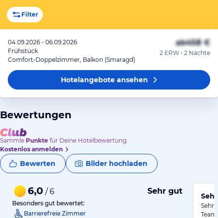
Filter
ab
458 €
04.09.2026 - 06.09.2026
Frühstück
2 ERW • 2 Nächte
Comfort-Doppelzimmer, Balkon (Smaragd)
Hotelangebote
ansehen
Bewertungen
Sammle
Punkte
für Deine Hotelbewertung.
Kostenlos anmelden
Bewerten
Bilder hochladen
6,0
Sehr gut
/ 6
Sehr
Besonders gut bewertet:
Sehr 
Barrierefreie Zimmer
Team