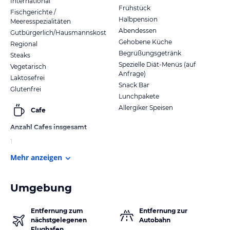
International
Frühstück
Fischgerichte /
Halbpension
Meeresspezialitäten
Abendessen
Gutbürgerlich/Hausmannskost
Gehobene Küche
Regional
Begrüßungsgetränk
Steaks
Spezielle Diät-Menüs (auf
Vegetarisch
Anfrage)
Laktosefrei
Snack Bar
Glutenfrei
Lunchpakete
Allergiker Speisen
Cafe
Anzahl Cafes insgesamt
1
Mehr anzeigen
Umgebung
Entfernung zum
Entfernung zur
nächstgelegenen
Autobahn
Flughafen