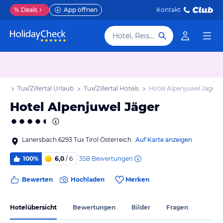
%
Deals
App öffnen
Kontakt
Hotel, Reiseziel
aub
Tux/Zillertal Urlaub
Tux/Zillertal Hotels
Hotel Alpenjuwel Jäger
Hotel Alpenjuwel Jäger
Lanersbach 6293 Tux Tirol Österreich
Auf Karte anzeigen
358
Bewertungen
100%
6,0
/ 6
Bewerten
Hochladen
Merken
Hotelübersicht
Bewertungen
Bilder
Fragen