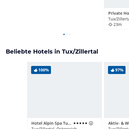
Tux/Zillert
23m
Beliebte Hotels in Tux/Zillertal
100%
97%
Hotel Alpin Spa Tuxerhof
Tux/Zillertal, Österreich
Tux/Zillert