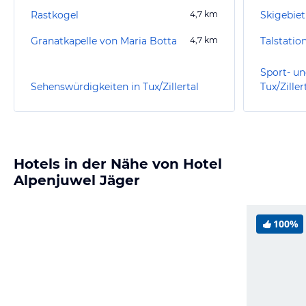
Rastkogel
4,7
km
Skigebiet
Granatkapelle von Maria Botta
4,7
km
Talstatio
Sport- un
Sehenswürdigkeiten in Tux/Zillertal
Tux/Ziller
Hotels in der Nähe von Hotel
Alpenjuwel Jäger
100%