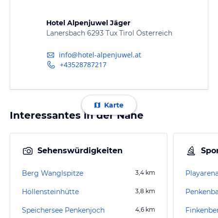
Hotel Alpenjuwel Jäger
Lanersbach 6293 Tux Tirol Österreich
info@hotel-alpenjuwel.at
+43528787217
Karte
Interessantes in der Nähe
Sehenswürdigkeiten
Spor
Berg Wanglspitze
3,4
km
Playaren
Höllensteinhütte
3,8
km
Speichersee Penkenjoch
4,6
km
Finkenbe