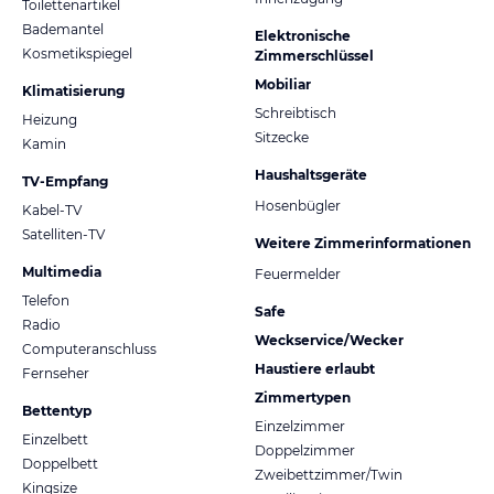
Toilettenartikel
Bademantel
Elektronische
Kosmetikspiegel
Zimmerschlüssel
Mobiliar
Klimatisierung
Schreibtisch
Heizung
Sitzecke
Kamin
Haushaltsgeräte
TV-Empfang
Hosenbügler
Kabel-TV
Satelliten-TV
Weitere Zimmerinformationen
Multimedia
Feuermelder
Telefon
Safe
Radio
Weckservice/Wecker
Computeranschluss
Haustiere erlaubt
Fernseher
Zimmertypen
Bettentyp
Einzelzimmer
Einzelbett
Doppelzimmer
Doppelbett
Zweibettzimmer/Twin
Kingsize