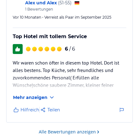
Der Wellnessbereich ist sehr gut ausgestattet und wir
Alex und Alex
(
51-55
)
• Gratis Bushaltestelle direkt vor dem Hotel (im Sommer -
konnten die verschiedenen Saunen…
1
Bewertungen
Wanderbus; im Winter-Sportbus)
Vor 10 Monaten • Verreist als Paar im September 2025
• Eintritt in unseren Spabereich mit 5 verschiedenen Saunen,
Schneckenduschen, Wasserbetten, Whirlpool, uvm. (Solarium gegen
Gebühr)
Top Hotel mit tollem Service
• Alkoholfreie Getränke in der Sauna
. Obstkorb in der Sauna
6
/ 6
• Flauschiger Bademantel im Zimmer.
• Benützung unseres Fitnessraumes
Wir waren schon öfter in diesem top Hotel. Dort ist
• Kinderspielraum vorhanden
alles bestens. Top Küche, sehr freundliches und
• Sommer: Wanderprogramm
zuvorkommendes Personal( Erfüllen alle
Hinweis:
Allgemeine und unverbindliche
Wünsche)schöne saubere Zimmer, kleiner feiner
Hoteliers-/Veranstalter-/Kataloginformationen. Alle Angaben
Wellnessbereich.
ohne Gewähr und ohne Prüfung durch HolidayCheck. Bitte
Mehr anzeigen
lies vor der Buchung die verbindlichen
Angebotsdetails
des
jeweiligen Veranstalters.
Hilfreich
Teilen
Alle Bewertungen anzeigen