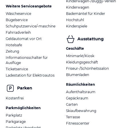
Kinderwagen-/Buggy-Verleih
Weitere Serviceangebote
Kinderwagen
Wäscheservice
Bademäntel für Kinder
Bügelservice
Hochstuhl
Schuhputzservice/-maschine
Kinderspiele
Fahrradverleih
Ausstattung
Geldautomat vor Ort
Hotelsafe
Geschäfte
Zeitung
Minimarkt/Kiosk
Informationsschalter für
Kleidungsgeschäft
Ausflüge
Friseur-/Schönheitssalon
Ticketservice
Blumenladen
Ladestation für Elektroautos
Räumlichkeiten
Parken
Aufenthaltsraum
Kostenfrei
Gepäckraum
Garten
Parkmöglichkeiten
Skiaufbewahrung
Parkplatz
Terrasse
Parkgarage
Fitnesscenter
Parkplatz überdacht