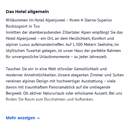
Das Hotel allgemein
Willkommen im Hotel Alpenjuwel – Ihrem 4-Sterne-Superior
Rückzugsort in Tux
Inmitten der atemberaubenden Zillertaler Alpen empfängt Sie das
Hotel Alpenjuwel – ein Ort, an dem Herzlichkeit, Komfort und
alpiner Luxus aufeinandertreffen. Auf 1.300 Metern Seehöhe, im
idyllischen Tuxertal gelegen, ist unser Haus der perfekte Rahmen
für unvergessliche Urlaubsmomente – zu jeder Jahreszeit.
Tauchen Sie ein in eine Welt stilvoller Gemütlichkeit und
moderner Annehmlichkeiten. Unsere eleganten Zimmer und Suiten
vereinen alpines Design mit hochwertiger Ausstattung – viele
davon mit traumhaftem Panoramablick auf die umliegende
Bergwelt. Ob aktiver Natururlaub oder erholsame Auszeit: Bei uns
finden Sie Raum zum Durchatmen und Auftanken.
Genuss & Kulinarik
Beginnen Sie den Tag mit einem reichhaltigen Frühstücksbuffet
Mehr anzeigen
aus regionalen Spezialitäten – und lassen Sie sich abends von
unserem Küchenteam mit einem abwechslungsreichen 5-Gänge-