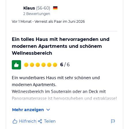
Klaus
(
56-60
)
2
Bewertungen
Vor 1 Monat • Verreist als Paar im Juni 2026
Ein tolles Haus mit hervorragenden und
modernen Apartments und schönem
Wellnessbereich
6
/ 6
Ein wunderbares Haus mit sehr schönen und
modernen Apartments.
Wellnessbereich im Souterrain oder an Deck mit
Panoramaterrasse ist hervorzuheben und extraklasse!
Der Aufzug hilft nach anstrengend Wanderung in die
Mehr anzeigen
Wohnungen zu kommen.
Brigitte ist eine hervorragende Gastgeberin. Der
Hilfreich
Teilen
persönliche Kontakt vor und während des