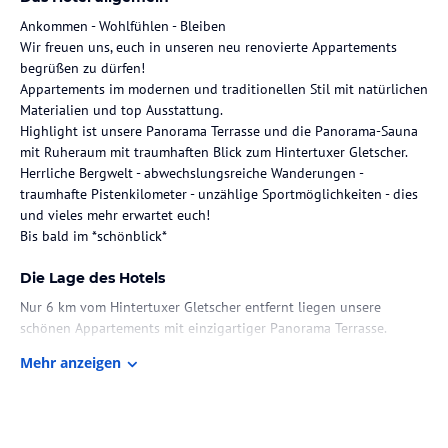
Ankommen - Wohlfühlen - Bleiben
Wir freuen uns, euch in unseren neu renovierte Appartements
begrüßen zu dürfen!
Appartements im modernen und traditionellen Stil mit natürlichen
Materialien und top Ausstattung.
Highlight ist unsere Panorama Terrasse und die Panorama-Sauna
mit Ruheraum mit traumhaften Blick zum Hintertuxer Gletscher.
Herrliche Bergwelt - abwechslungsreiche Wanderungen -
traumhafte Pistenkilometer - unzählige Sportmöglichkeiten - dies
und vieles mehr erwartet euch!
Bis bald im *schönblick*
Die Lage des Hotels
Nur 6 km vom Hintertuxer Gletscher entfernt liegen unsere
schönen Appartements mit einzigartiger Panorama Terrasse.
Zentral und dennoch ruhig gelegen im Ortskern von Lanersbach.
Mehr anzeigen
Bushaltestelle für den kostenlosen Sport- und Wanderbus nur
50m vom Haus entfernt.
Restaurants, Lebensmittelgeschäft, Einkaufsmöglichkeiten, Arzt
uvm. in unmittelbarer Umgebung.