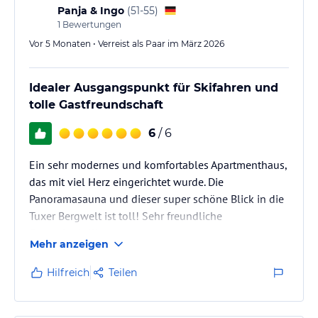
(Unterstellplätze)
wohl…
Panja & Ingo
(
51-55
)
* Skiraum mit Skischuhtrockner und Skischuhheizung
1
Bewertungen
* Bushaltestelle nur 50m vom Haus entfernt
Vor 5 Monaten • Verreist als Paar im März 2026
* Kostenloser Sport- und Wanderbus
* Tischtennis und Trampolin (Sommer)
* Partnerbetrieb "Zillertaler HochgebirgsNaturpark" - im Sommer
Idealer Ausgangspunkt für Skifahren und
täglich kostenlos geführte Wanderungen
tolle Gastfreundschaft
* Kostenloser Eintritt Freischwimmbad Finkenberg
6
/ 6
Hinweis:
Allgemeine und unverbindliche
Hoteliers-/Veranstalter-/Kataloginformationen. Alle Angaben
Ein sehr modernes und komfortables Apartmenthaus,
ohne Gewähr und ohne Prüfung durch HolidayCheck. Bitte
lies vor der Buchung die verbindlichen
Angebotsdetails
des
das mit viel Herz eingerichtet wurde. Die
jeweiligen Veranstalters.
Panoramasauna und dieser super schöne Blick in die
Tuxer Bergwelt ist toll! Sehr freundliche
Gastgeberin!!!
Mehr anzeigen
Hilfreich
Teilen