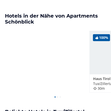
Hotels in der Nähe von Apartments
Schönblick
100%
Haus Tirol
Tux/Zillert
30m