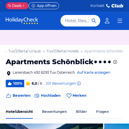
%
Deals
App öffnen
Kontakt
Hotel, Reiseziel
ub
Tux/Zillertal Urlaub
Tux/Zillertal Hotels
Apartments Schönblick
Apartments Schönblick
Lanersbach 492 6293 Tux Österreich
Auf Karte anzeigen
201
Bewertungen
100%
6,0
/ 6
Bewerten
Hochladen
Merken
Hotelübersicht
Bewertungen
Bilder
Fragen