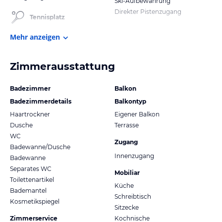
Ski-Aufbewahrung
Direkter Pistenzugang
Tennisplatz
Mehr anzeigen
Zimmerausstattung
Badezimmer
Balkon
Badezimmerdetails
Balkontyp
Haartrockner
Eigener Balkon
Dusche
Terrasse
WC
Zugang
Badewanne/Dusche
Innenzugang
Badewanne
Separates WC
Mobiliar
Toilettenartikel
Küche
Bademantel
Schreibtisch
Kosmetikspiegel
Sitzecke
Zimmerservice
Kochnische