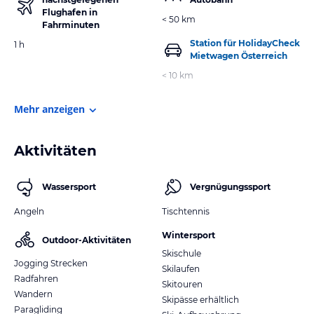
Flughafen in
< 50 km
Fahrminuten
Station für HolidayCheck
1 h
Mietwagen Österreich
< 10 km
Mehr anzeigen
Aktivitäten
Wassersport
Vergnügungssport
Angeln
Tischtennis
Wintersport
Outdoor-Aktivitäten
Skischule
Jogging Strecken
Skilaufen
Radfahren
Skitouren
Wandern
Skipässe erhältlich
Paragliding