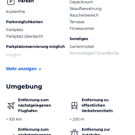
Parken
Gepäckraum
Skiaufbewahrung
Kostenfrei
Raucherbereich
Parkmöglichkeiten
Terrasse
Fitnesscenter
Parkplatz
Parkplatz überdacht
Sonstiges
Parkplatzreservierung möglich
Gartenmöbel
Sonnenliegen/ Strandkörbe
möglich
Mehr anzeigen
Umgebung
Entfernung zum
Entfernung zu
nächstgelegenen
öffentlichen
Flughafen
Verkehrsmitteln
< 100 km
< 200 m
Entfernung zum
Entfernung zur
nächstgelegenen
Autobahn