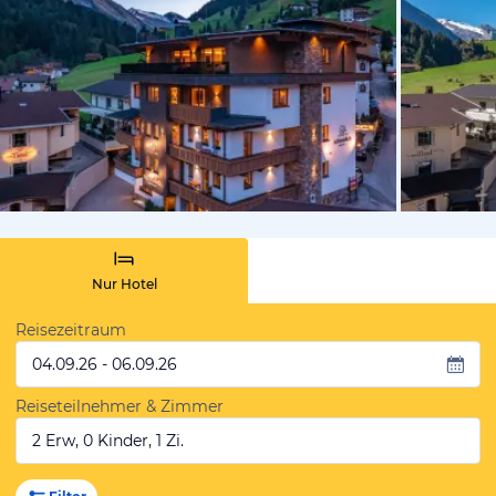
vom Hotelie
Nur Hotel
Reisezeitraum
04.09.26 - 06.09.26
Reiseteilnehmer & Zimmer
2 Erw, 0 Kinder, 1 Zi.