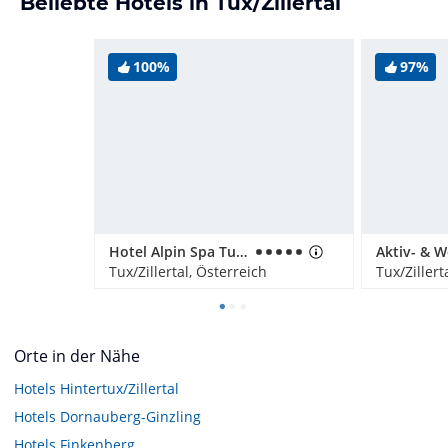
Beliebte Hotels in Tux/Zillertal
100%
97%
Hotel Alpin Spa Tuxerhof
Tux/Zillertal, Österreich
Tux/Zillert
Orte in der Nähe
Hotels
Hintertux/Zillertal
Hotels
Dornauberg-Ginzling
Hotels
Finkenberg