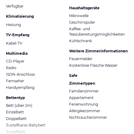
Verfügbar
Haushaltsgeräte
Mikrowelle
Klimatisierung
Geschirrspüler
Heizung
Kaffee- und
Teezubereitungsmöglichkeiten
TV-Empfang
Kühlschrank
Kabel-TV
Weitere Zimmerinformationen
Multimedia
Feuermelder
CD-Player
Kostenlose Flasche Wasser
Radio
ISDN-Anschluss
Safe
Fernseher
Zimmertypen
Handyempfang
Familienzimmer
Bettentyp
Appartement
Ferienwohnung
Bett (über 2m)
Allergikerzimmer
Einzelbett
Nichtraucherzimmer
Doppelbett
Zustellbares Babybett
Zustellbett