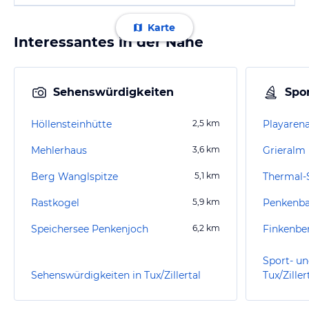
Karte
Interessantes in der Nähe
Sehenswürdigkeiten
Spor
Höllensteinhütte
2,5
km
Playaren
Mehlerhaus
3,6
km
Grieralm
Berg Wanglspitze
5,1
km
Thermal
Rastkogel
5,9
km
Speichersee Penkenjoch
6,2
km
Finkenbe
Sport- un
Sehenswürdigkeiten in Tux/Zillertal
Tux/Ziller