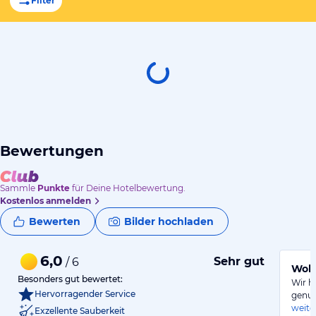
Filter
Bewertungen
Sammle
Punkte
für Deine Hotelbewertung.
Kostenlos anmelden
Bewerten
Bilder hochladen
6,0
Sehr gut
/ 6
Wohl
Besonders gut bewertet:
Wir h
Hervorragender Service
genug
weite
Exzellente Sauberkeit