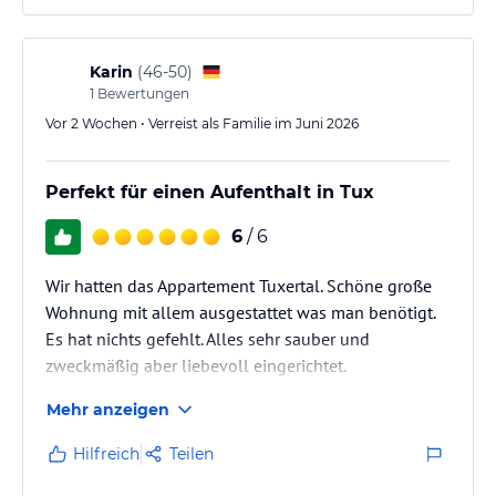
Aufenthalts ist extrem angenehm und
freundschaftlich. Brigitte und ihr Mann Stanis sorgen
dafür, dass es an nichts fehlt.
Karin
(
46-50
)
Hier ist es immerwieder schön!
1
Bewertungen
Vor 2 Wochen • Verreist als Familie im Juni 2026
Perfekt für einen Aufenthalt in Tux
6
/ 6
Wir hatten das Appartement Tuxertal. Schöne große
Wohnung mit allem ausgestattet was man benötigt.
Es hat nichts gefehlt. Alles sehr sauber und
zweckmäßig aber liebevoll eingerichtet.
Mehr anzeigen
Hilfreich
Teilen