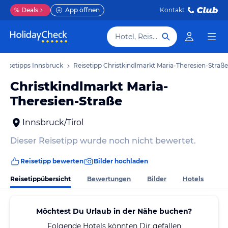
%
Deals
App öffnen
Kontakt
Hotel, Reiseziel
Reisetipps Innsbruck
Reisetipp Christkindlmarkt Maria-Theresien-Straße
Christkindlmarkt Maria-
Theresien-Straße
Innsbruck/Tirol
Dieser Reisetipp wurde noch nicht bewertet.
Reisetipp bewerten
Bilder hochladen
Reisetippübersicht
Bewertungen
Bilder
Hotels
Möchtest Du Urlaub in der Nähe buchen?
Folgende Hotels könnten Dir gefallen