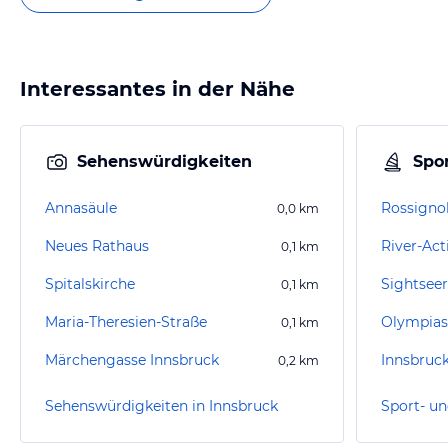
Interessantes in der Nähe
Sehenswürdigkeiten
Spor
Annasäule
Rossigno
0,0
km
Neues Rathaus
River-Act
0,1
km
Spitalskirche
Sightseer
0,1
km
Maria-Theresien-Straße
Olympias
0,1
km
Märchengasse Innsbruck
Innsbruc
0,2
km
Sehenswürdigkeiten in Innsbruck