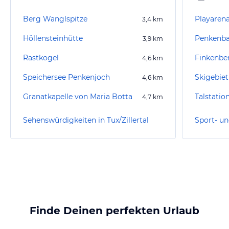
Berg Wanglspitze
Playaren
3,4
km
Höllensteinhütte
3,9
km
Rastkogel
Finkenbe
4,6
km
Speichersee Penkenjoch
Skigebiet
4,6
km
Granatkapelle von Maria Botta
Talstatio
4,7
km
Sehenswürdigkeiten in Tux/Zillertal
Finde Deinen perfekten Urlaub