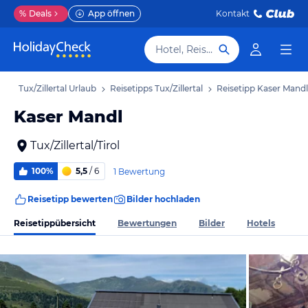
%
Deals
App öffnen
Kontakt
Hotel, Reiseziel
ub
Tux/Zillertal Urlaub
Reisetipps Tux/Zillertal
Reisetipp Kaser Mandl
Kaser Mandl
Tux/Zillertal/Tirol
100%
5,5
/ 6
1 Bewertung
Reisetipp bewerten
Bilder hochladen
Reisetippübersicht
Bewertungen
Bilder
Hotels