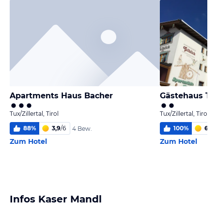
Apartments Haus Bacher
Gästehaus Tal
Tux/Zillertal, Tirol
Tux/Zillertal, Tirol
88
%
3,9
/
6
100
%
6,0
/
4 Bew.
Zum Hotel
Zum Hotel
Infos Kaser Mandl