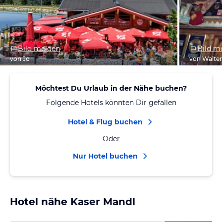
Bild melden
Bild m
von Jo
von Walte
Möchtest Du Urlaub in der Nähe buchen?
Folgende Hotels könnten Dir gefallen
Hotel & Flug buchen
Oder
Nur Hotel buchen
Hotel nähe Kaser Mandl