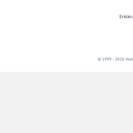
Erklär
© 1999 - 2026 Holi