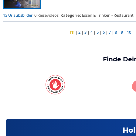
13 Urlaubsbilder
0 Reisevideos
Kategorie:
Essen & Trinken - Restaurant
[1]
|
2
|
3
|
4
|
5
|
6
|
7
|
8
|
9
|
10
Finde Dei
Hol