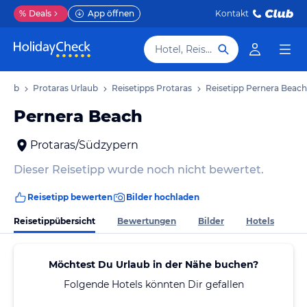
%
Deals
App öffnen
Kontakt
Hotel, Reiseziel
rlaub
Protaras Urlaub
Reisetipps Protaras
Reisetipp Pernera Beach
Pernera Beach
Protaras/Südzypern
Dieser Reisetipp wurde noch nicht bewertet.
Reisetipp bewerten
Bilder hochladen
Reisetippübersicht
Bewertungen
Bilder
Hotels
Möchtest Du Urlaub in der Nähe buchen?
Folgende Hotels könnten Dir gefallen