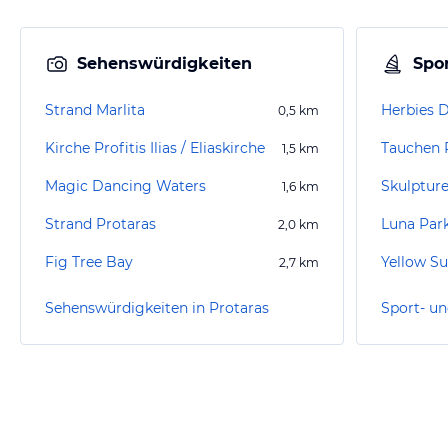
Sehenswürdigkeiten
Spor
Strand Marlita
Herbies D
0,5
km
Kirche Profitis Ilias / Eliaskirche
Tauchen 
1,5
km
Magic Dancing Waters
Skulptur
1,6
km
Strand Protaras
Luna Par
2,0
km
Fig Tree Bay
Yellow S
2,7
km
Sehenswürdigkeiten in Protaras