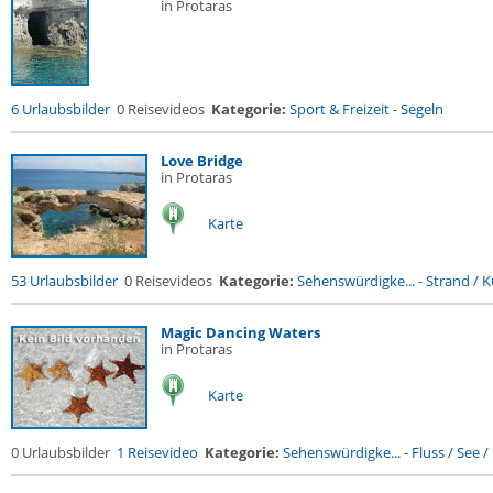
in Protaras
6 Urlaubsbilder
0 Reisevideos
Kategorie:
Sport & Freizeit
-
Segeln
Love Bridge
in Protaras
Karte
53 Urlaubsbilder
0 Reisevideos
Kategorie:
Sehenswürdigke...
-
Strand / Kü
Magic Dancing Waters
in Protaras
Karte
0 Urlaubsbilder
1 Reisevideo
Kategorie:
Sehenswürdigke...
-
Fluss / See / .