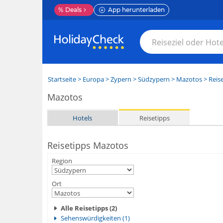
%
Deals
App herunterladen
Startseite
>
Europa
>
Zypern
>
Südzypern
>
Mazotos
> Reis
Mazotos
Hotels
Reisetipps
Reisetipps Mazotos
Region
Ort
Alle Reisetipps (2)
Sehenswürdigkeiten (1)