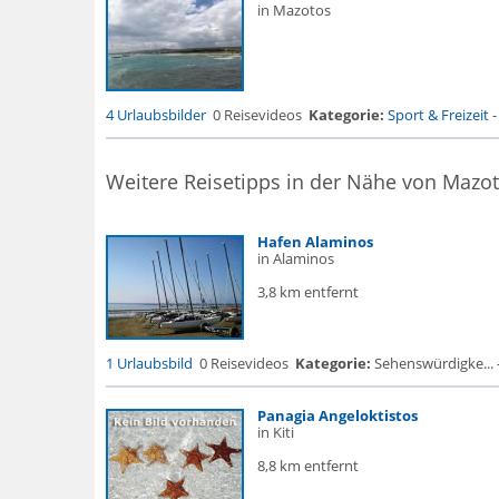
in Mazotos
4 Urlaubsbilder
0 Reisevideos
Kategorie:
Sport & Freizeit
Weitere Reisetipps in der Nähe von Mazo
Hafen Alaminos
in Alaminos
3,8 km entfernt
1 Urlaubsbild
0 Reisevideos
Kategorie:
Sehenswürdigke... -
Panagia Angeloktistos
in Kiti
8,8 km entfernt