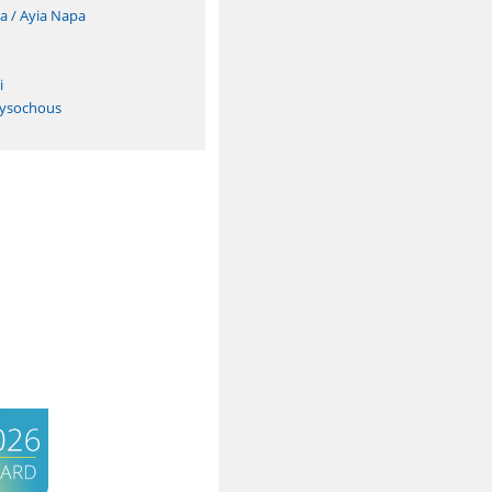
a / Ayia Napa
i
rysochous