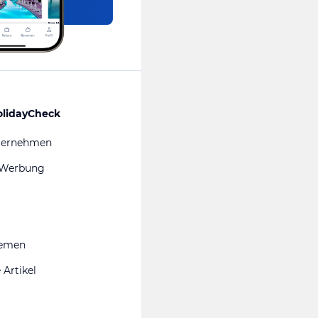
olidayCheck
ternehmen
 Werbung
hemen
 Artikel