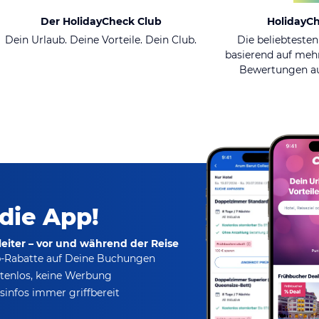
Der HolidayCheck Club
HolidayC
Dein Urlaub. Deine Vorteile. Dein Club.
Die beliebtesten
basierend auf mehr
Bewertungen au
 die App!
eiter – vor und während der Reise
p-Rabatte
auf Deine Buchungen
tenlos,
keine Werbung
infos immer griffbereit