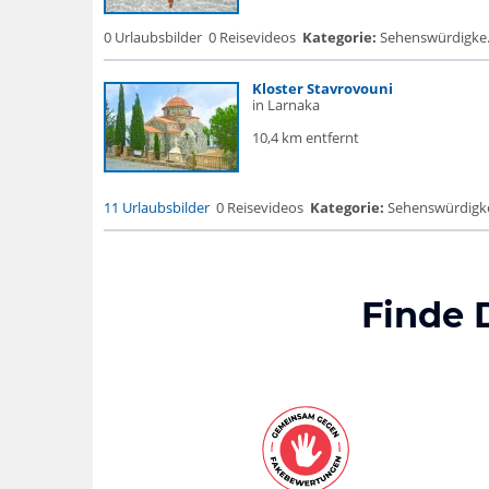
0 Urlaubsbilder
0 Reisevideos
Kategorie:
Sehenswürdigke... 
Kloster Stavrovouni
in Larnaka
10,4 km entfernt
11 Urlaubsbilder
0 Reisevideos
Kategorie:
Sehenswürdigke...
Finde 