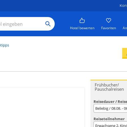
Kon
Hotel bewerten
Favoriten
An
etipps
Frühbucher/
Pauschalreisen
Reisedauer / Reis
Beliebig / 08.08. - 
Reiseteilnehmer
Erwachsene
2
, Kin