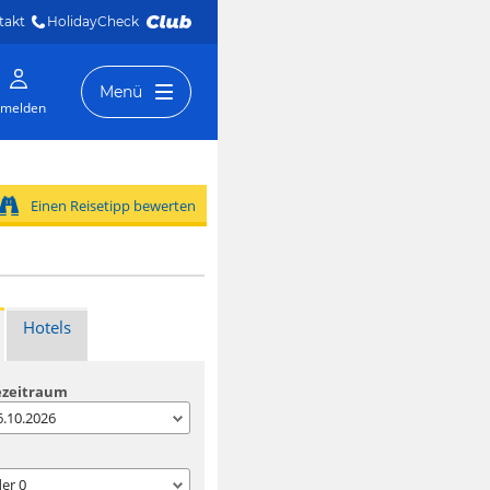
takt
HolidayCheck 
Menü
melden
Einen Reisetipp bewerten
Hotels
ezeitraum
06.10.2026
der
0