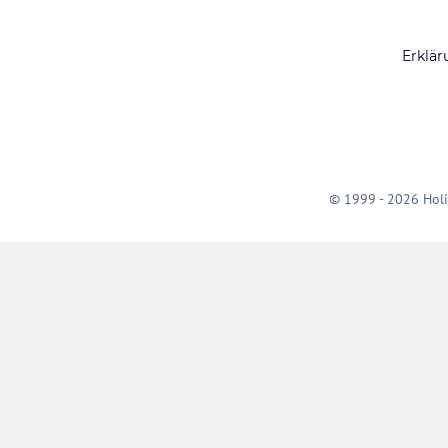
Erklär
© 1999 - 2026 Holi