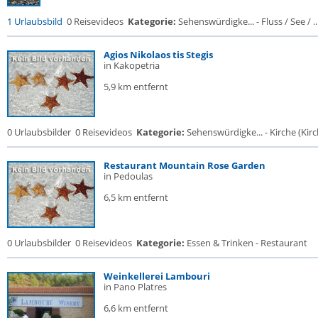
1 Urlaubsbild
0 Reisevideos
Kategorie:
Sehenswürdigke... - Fluss / See / ..
Agios Nikolaos tis Stegis
in Kakopetria
5,9 km entfernt
0 Urlaubsbilder
0 Reisevideos
Kategorie:
Sehenswürdigke... - Kirche (Kirch
Restaurant Mountain Rose Garden
in Pedoulas
6,5 km entfernt
0 Urlaubsbilder
0 Reisevideos
Kategorie:
Essen & Trinken - Restaurant
Weinkellerei Lambouri
in Pano Platres
6,6 km entfernt