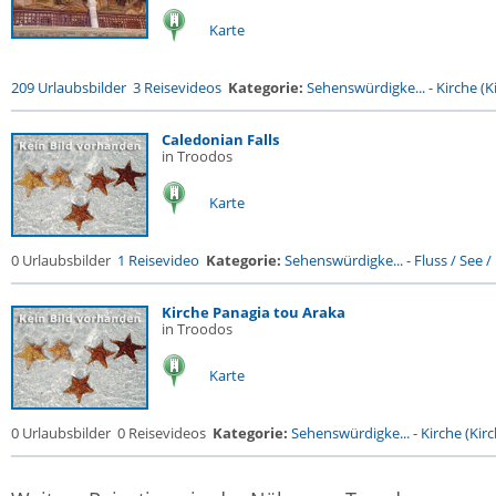
Karte
209 Urlaubsbilder
3 Reisevideos
Kategorie:
Sehenswürdigke...
-
Kirche (Ki
Caledonian Falls
in Troodos
Karte
0 Urlaubsbilder
1 Reisevideo
Kategorie:
Sehenswürdigke...
-
Fluss / See / .
Kirche Panagia tou Araka
in Troodos
Karte
0 Urlaubsbilder
0 Reisevideos
Kategorie:
Sehenswürdigke...
-
Kirche (Kirc