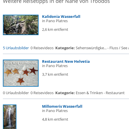
Weitere Reisetipps in der Nähe von Troodos
Kalidonia Wasserfall
in Pano Platres
2,6 km entfernt
5 Urlaubsbilder
0 Reisevideos
Kategorie:
Sehenswürdigke... - Fluss / See / 
Restaurant New Helvetia
in Pano Platres
3,7 km entfernt
0 Urlaubsbilder
0 Reisevideos
Kategorie:
Essen & Trinken - Restaurant
Millomeris Wasserfall
in Pano Platres
4,8 km entfernt