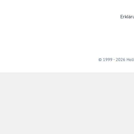
Erklär
© 1999 - 2026 Holi