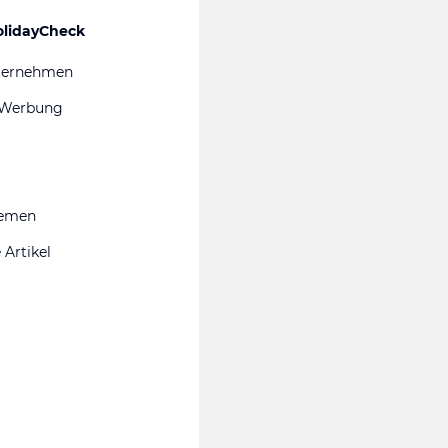
olidayCheck
ternehmen
 Werbung
hemen
 Artikel