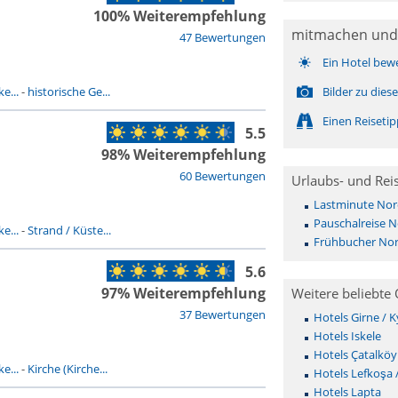
100% Weiterempfehlung
mitmachen und
47 Bewertungen
Ein Hotel bew
e...
-
historische Ge...
Bilder zu dies
Einen Reiseti
5.5
98% Weiterempfehlung
60 Bewertungen
Urlaubs- und Rei
Lastminute Nor
Pauschalreise 
e...
-
Strand / Küste...
Frühbucher No
5.6
97% Weiterempfehlung
Weitere beliebte 
37 Bewertungen
Hotels Girne / K
Hotels Iskele
Hotels Çatalköy
e...
-
Kirche (Kirche...
Hotels Lefkoşa 
Hotels Lapta