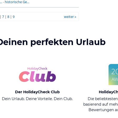
..
-
historische Ge...
|
7
|
8
|
9
weiter »
Deinen perfekten Urlaub
Der HolidayCheck Club
HolidayC
Dein Urlaub. Deine Vorteile. Dein Club.
Die beliebtesten
basierend auf mehr
Bewertungen au