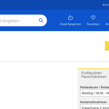
Kon
Hotel bewerten
Favoriten
An
Frühbucher/
Pauschalreisen
Reisedauer / Reis
Beliebig / 08.08. - 
Reiseteilnehmer
Erwachsene
2
, Kin