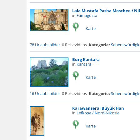
Lala Mustafa Pasha Moschee / Ni
in
Famagusta
Karte
78 Urlaubsbilder
0 Reisevideos
Kategorie:
Sehenswürdigke
Burg Kantara
in
Kantara
Karte
16 Urlaubsbilder
0 Reisevideos
Kategorie:
Sehenswürdigke
Karawanserai Büyük Han
in
Lefkoşa / Nord-Nikosia
Karte