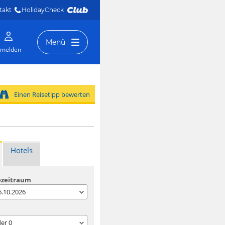
takt
HolidayCheck 
Menü
melden
Einen Reisetipp bewerten
Hotels
ezeitraum
06.10.2026
der
0