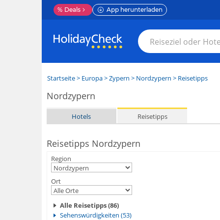
%
Deals
App herunterladen
Startseite
>
Europa
>
Zypern
>
Nordzypern
> Reisetipps
Nordzypern
Hotels
Reisetipps
Reisetipps Nordzypern
Region
Ort
Alle Reisetipps (86)
Sehenswürdigkeiten (53)