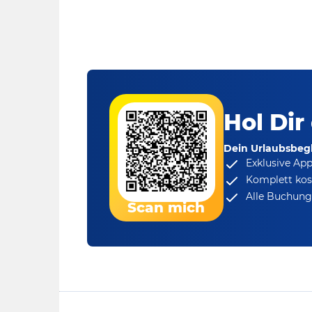
Hol Dir
Dein Urlaubsbegl
Exklusive Ap
Komplett kos
Alle Buchungs
Scan mich