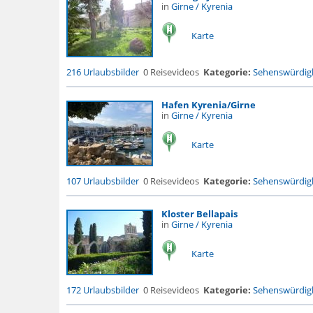
in
Girne / Kyrenia
Karte
216 Urlaubsbilder
0 Reisevideos
Kategorie:
Sehenswürdigk
Hafen Kyrenia/Girne
in
Girne / Kyrenia
Karte
107 Urlaubsbilder
0 Reisevideos
Kategorie:
Sehenswürdigk
Kloster Bellapais
in
Girne / Kyrenia
Karte
172 Urlaubsbilder
0 Reisevideos
Kategorie:
Sehenswürdigk