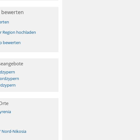
 bewerten
erten
er Region hochladen
pp bewerten
seangebote
dzypern
Nordzypern
rdzypern
Orte
yrenia
/ Nord-Nikosia