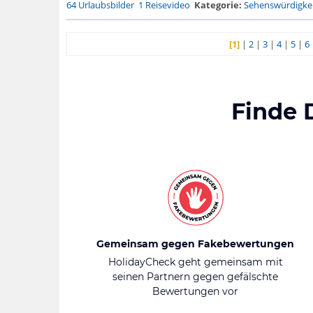
64 Urlaubsbilder
1 Reisevideo
Kategorie:
Sehenswürdigke.
[1]
|
2
|
3
|
4
|
5
|
6
Finde 
Gemeinsam gegen Fakebewertungen
HolidayCheck geht gemeinsam mit
seinen Partnern gegen gefälschte
Bewertungen vor