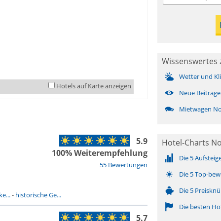
Wissenswertes 
Wetter und Kl
Hotels auf Karte anzeigen
Neue Beiträge
Mietwagen No
5.9
Hotel-Charts N
100% Weiterempfehlung
Die 5 Aufsteig
55 Bewertungen
Die 5 Top-bew
Die 5 Preisknü
e...
-
historische Ge...
Die besten Ho
5.7