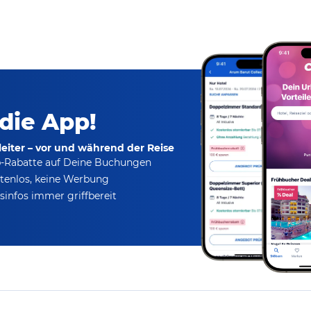
 die App!
eiter – vor und während der Reise
p-Rabatte
auf Deine Buchungen
tenlos,
keine Werbung
infos immer griffbereit