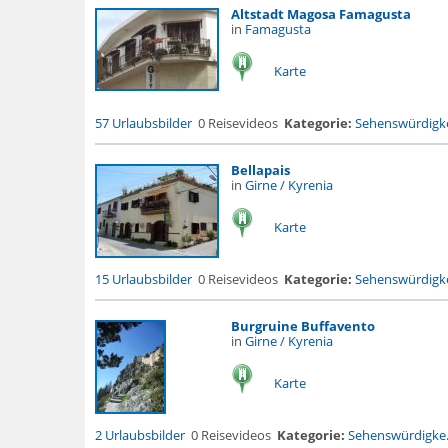
Altstadt Magosa Famagusta
in
Famagusta
Karte
57 Urlaubsbilder
0 Reisevideos
Kategorie:
Sehenswürdigke
Bellapais
in
Girne / Kyrenia
Karte
15 Urlaubsbilder
0 Reisevideos
Kategorie:
Sehenswürdigke
Burgruine Buffavento
in
Girne / Kyrenia
Karte
2 Urlaubsbilder
0 Reisevideos
Kategorie:
Sehenswürdigke.