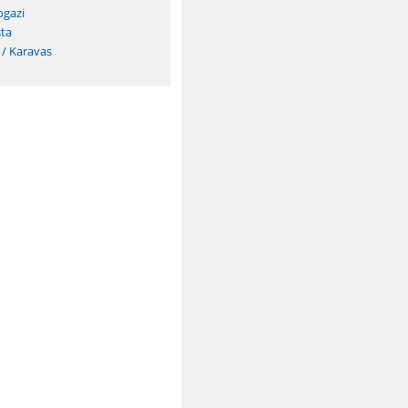
ogazi
ta
 / Karavas