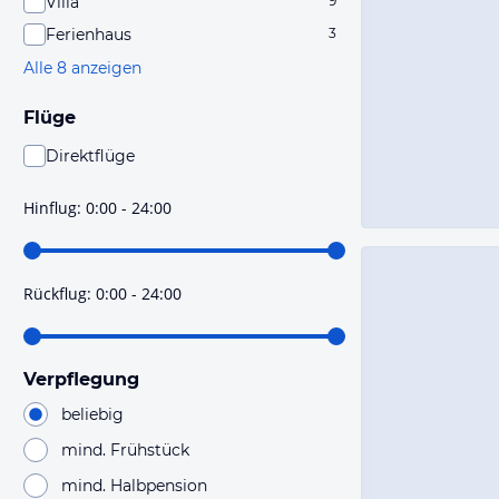
Villa
9
Ferienhaus
3
Alle 8 anzeigen
Flüge
Direktflüge
Du findest mit dieser Einstellung Flüge, die mit sehr
hoher Wahrscheinlichkeit Direktflüge sind. Bitte
Hinflug
:
0:00 - 24:00
prüfe vor der Buchung noch einmal die Flugdetails.
Rückflug
:
0:00 - 24:00
Verpflegung
beliebig
mind. Frühstück
mind. Halbpension