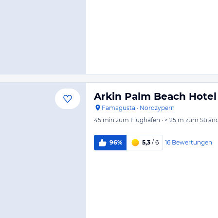
Arkin Palm Beach Hotel
Famagusta
·
Nordzypern
45 min
zum Flughafen
·
< 25 m
zum Stran
16
Bewertungen
96%
5,3
/ 6