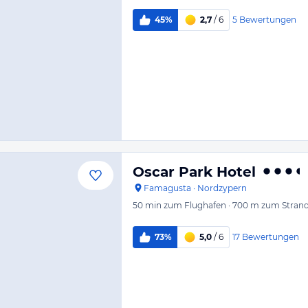
5
Bewertungen
45%
2,7
/ 6
Oscar Park Hotel
Famagusta
·
Nordzypern
50 min
zum Flughafen
·
700 m
zum Stran
17
Bewertungen
73%
5,0
/ 6