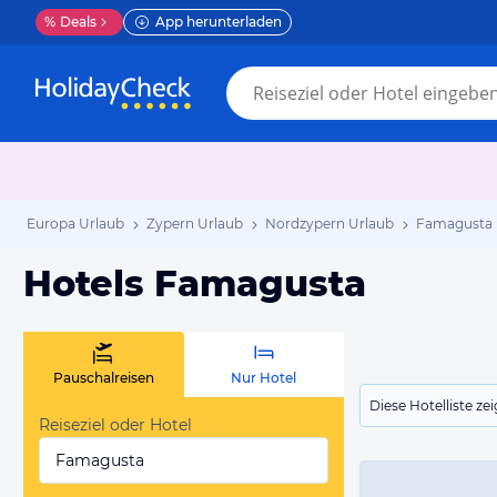
%
Deals
App herunterladen
Europa Urlaub
Zypern Urlaub
Nordzypern Urlaub
Famagusta 
Hotels Famagusta
Pauschalreisen
Nur Hotel
Diese Hotelliste z
Reiseziel oder Hotel
Famagusta