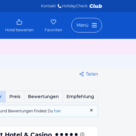
Kontakt
HolidayCheck 
Menü
Hotel bewerten
Favoriten
Teilen
r
Preis
Bewertungen
Empfehlung
gs und Bewertungen findest Du
hier
t Hotel & Casino