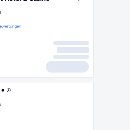
d
ewertungen
d