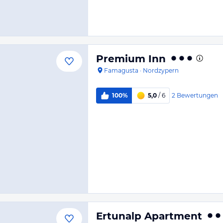
Premium Inn
Famagusta
·
Nordzypern
2
Bewertungen
100%
5,0
/ 6
Ertunalp Apartment