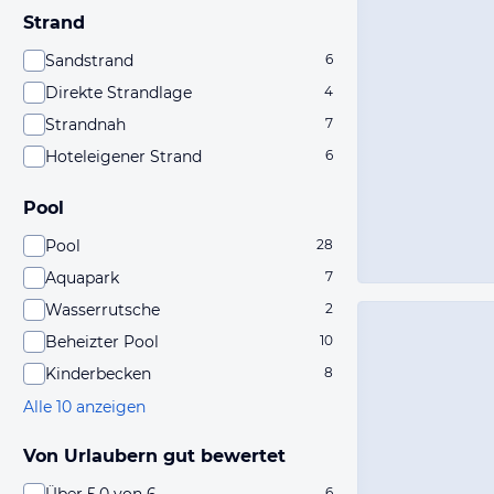
Strand
Sandstrand
6
Direkte Strandlage
4
Strandnah
7
Hoteleigener Strand
6
Pool
Pool
28
Aquapark
7
Wasserrutsche
2
Beheizter Pool
10
Kinderbecken
8
Alle 10 anzeigen
Von Urlaubern gut bewertet
6