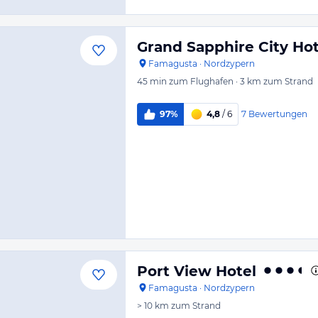
Grand Sapphire City Hot
Famagusta
·
Nordzypern
45 min
zum Flughafen
·
3 km
zum Strand
7
Bewertungen
97%
4,8
/ 6
Port View Hotel
Famagusta
·
Nordzypern
> 10 km
zum Strand