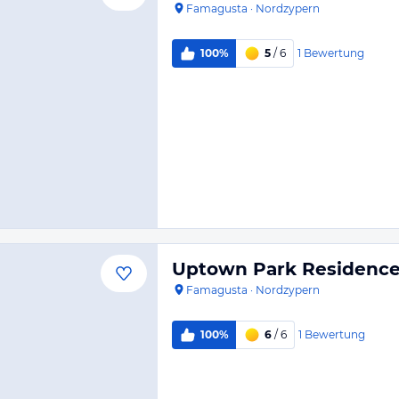
Famagusta
·
Nordzypern
1
Bewertung
100%
5
/ 6
Uptown Park Residenc
Famagusta
·
Nordzypern
1
Bewertung
100%
6
/ 6