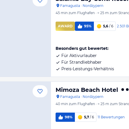
Famagusta
·
Nordzypern
45 min
zum Flughafen
·
< 25 m
zum Stran
2.501
B
AWARD
95%
5,6
/ 6
Besonders gut bewertet:
Für Aktivurlauber
Für Strandliebhaber
Preis-Leistungs-Verhältnis
Mimoza Beach Hotel
Famagusta
·
Nordzypern
40 min
zum Flughafen
·
< 25 m
zum Stran
11
Bewertungen
98%
5,7
/ 6