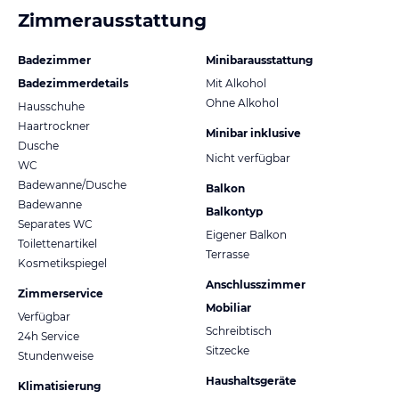
Zimmerausstattung
Badezimmer
Minibarausstattung
Badezimmerdetails
Mit Alkohol
Ohne Alkohol
Hausschuhe
Haartrockner
Minibar inklusive
Dusche
Nicht verfügbar
WC
Badewanne/Dusche
Balkon
Badewanne
Balkontyp
Separates WC
Eigener Balkon
Toilettenartikel
Terrasse
Kosmetikspiegel
Anschlusszimmer
Zimmerservice
Mobiliar
Verfügbar
Schreibtisch
24h Service
Sitzecke
Stundenweise
Haushaltsgeräte
Klimatisierung