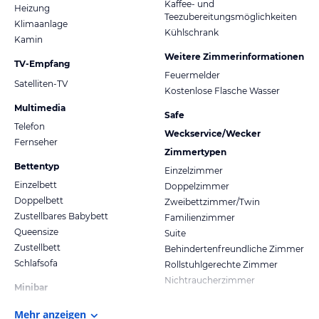
Kaffee- und
Heizung
Teezubereitungsmöglichkeiten
Klimaanlage
Kühlschrank
Kamin
Weitere Zimmerinformationen
TV-Empfang
Feuermelder
Satelliten-TV
Kostenlose Flasche Wasser
Multimedia
Safe
Telefon
Weckservice/Wecker
Fernseher
Zimmertypen
Bettentyp
Einzelzimmer
Einzelbett
Doppelzimmer
Doppelbett
Zweibettzimmer/Twin
Zustellbares Babybett
Familienzimmer
Queensize
Suite
Zustellbett
Behindertenfreundliche Zimmer
Schlafsofa
Rollstuhlgerechte Zimmer
Nichtraucherzimmer
Minibar
Mehr anzeigen