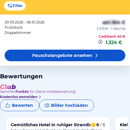
Filter
ab
1.364 €
29.09.2026 - 06.10.2026
Frühstück
2 ERW • 1 Woche
Doppelzimmer
- Cashback
40 €
1.324 €
Pauschalangebote
ansehen
Bewertungen
Sammle
Punkte
für Deine Hotelbewertung.
Kostenlos anmelden
Bewerten
Bilder hochladen
Gemütliches Hotel in ruhiger Strandlage
6
/ 6
Klei