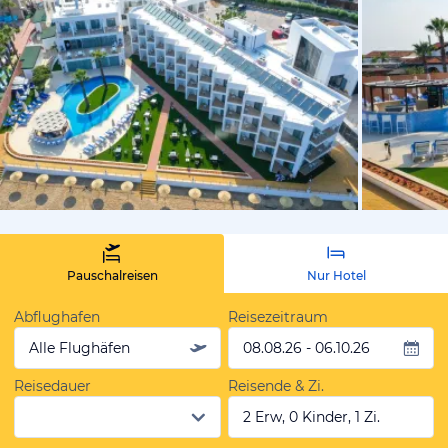
vom Hoteli
Pauschalreisen
Nur Hotel
Abflughafen
Reisezeitraum
Alle Flughäfen
08.08.26 - 06.10.26
Reisedauer
Reisende & Zi.
2 Erw, 0 Kinder, 1 Zi.