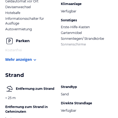
Geldautomat vor Ort
Klimaanlage
Devisenwechsel
Verfügbar
Hotelsafe
Informationsschalter für
Sonstiges
Ausflüge
Erste-Hilfe-Kasten
Autovermietung
Gartenmöbel
Sonnenliegen/ Strandkörbe
Parken
Sonnenschirme
Kostenfrei
Mehr anzeigen
Strand
Strandtyp
Entfernung zum Strand
Sand
< 25 m
Direkte Strandlage
Entfernung zum Strand in
Verfügbar
Gehminuten