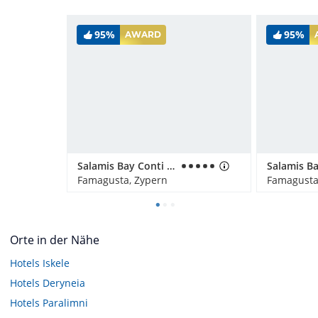
95%
95%
AWARD
Salamis Bay Conti Resort Hotel & Casino
Famagusta, Zypern
Famagusta
Orte in der Nähe
Hotels
Iskele
Hotels
Deryneia
Hotels
Paralimni