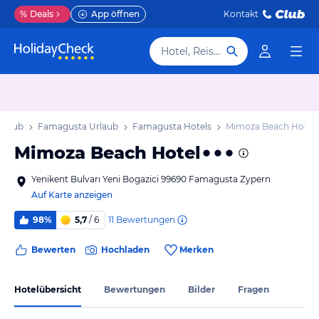
%
Deals
App öffnen
Kontakt
Hotel, Reiseziel
rlaub
Famagusta Urlaub
Famagusta Hotels
Mimoza Beach Hotel
Mimoza Beach Hotel
Yenikent Bulvarı Yeni Bogazici 99690 Famagusta Zypern
Auf Karte anzeigen
11
Bewertungen
98%
5,7
/ 6
Bewerten
Hochladen
Merken
Hotelübersicht
Bewertungen
Bilder
Fragen