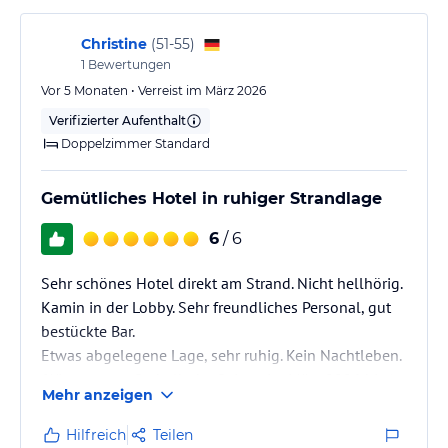
Christine
(
51-55
)
1
Bewertungen
Vor 5 Monaten • Verreist im März 2026
Verifizierter Aufenthalt
Doppelzimmer Standard
Gemütliches Hotel in ruhiger Strandlage
6
/ 6
Sehr schönes Hotel direkt am Strand. Nicht hellhörig.
Kamin in der Lobby. Sehr freundliches Personal, gut
bestückte Bar.
Etwas abgelegene Lage, sehr ruhig. Kein Nachtleben.
(Wir waren außerhalb der Saison im März 2026 hier).
Mehr anzeigen
Fitness-Raum mit Laufband und Crosstrainer eher
übersichtlich.
Hilfreich
Teilen