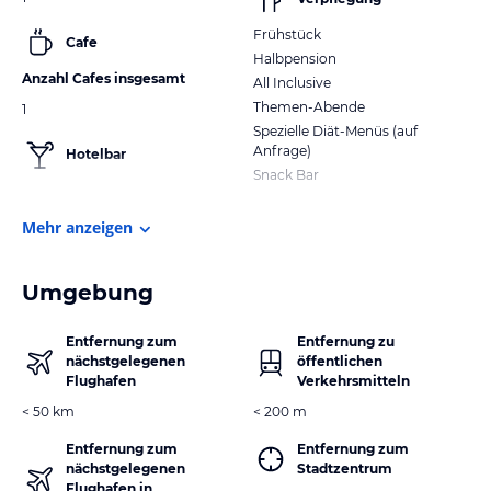
Frühstück
Cafe
Halbpension
Anzahl Cafes insgesamt
All Inclusive
Themen-Abende
1
Spezielle Diät-Menüs (auf
Anfrage)
Hotelbar
Snack Bar
Mehr anzeigen
Umgebung
Entfernung zum
Entfernung zu
nächstgelegenen
öffentlichen
Flughafen
Verkehrsmitteln
< 50 km
< 200 m
Entfernung zum
Entfernung zum
nächstgelegenen
Stadtzentrum
Flughafen in