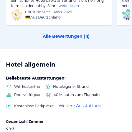
Sehr schönes Hotel direkt am Strand. Nicht hellhörig.
Klein
Kamin in der Lobby. Sehr…
weiterlesen
nett 
Christine
51-55
•
März 2026
Aus Deutschland
Alle Bewertungen (
11
)
Hotel allgemein
Beliebteste Ausstattungen:
Wifi kostenfrei
Hoteleigener Strand
Pool verfügbar
40 Minuten zum Flughafen
Weitere Ausstattung
Kostenlose Parkplätze
Gesamtzahl Zimmer
< 50