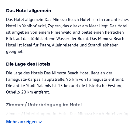
Das Hotel allgemein
Das Hotel allgemein Das Mimoza Beach Hotel ist ein romantisches
Hotel in Yeniboğaziçi, Zypern, das direkt am Meer liegt. Das Hotel
ist umgeben von einem Pinienwald und bietet einen herrlichen
Blick auf das türkisfarbene Wasser der Bucht. Das Mimoza Beach
Hotel ist ideal für Paare, Alleinreisende und Strandliebhaber
geeignet.
Die Lage des Hotels
Die Lage des Hotels Das Mimoza Beach Hotel liegt an der
Famagusta-Karpas Hauptstraße, 93 km von Famagusta entfernt.
Die antike Stadt Salamis ist 15 km und die historische Festung
Othello 20 km entfernt.
Zimmer / Unterbringung im Hotel
Zimmer / Unterbringung im Hotel Das Mimoza Beach Hotel verfügt
über 47 Zimmer, darunter 3 Suiten, 38 Doppelzimmer und 6
Mehr anzeigen
Zweibettzimmer. Alle Zimmer sind mit Klimaanlage, TV, Minibar
und Dusche ausgestattet und verfügen über einen Balkon oder