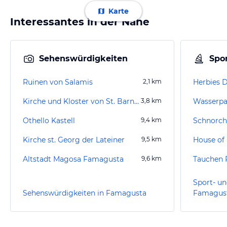
Karte
Interessantes in der Nähe
Sehenswürdigkeiten
Spor
Ruinen von Salamis
2,1
km
Herbies D
Kirche und Kloster von St. Barnabas
3,8
km
Wasserpa
Othello Kastell
9,4
km
Kirche st. Georg der Lateiner
9,5
km
House of 
Altstadt Magosa Famagusta
9,6
km
Tauchen 
Sport- un
Sehenswürdigkeiten in Famagusta
Famagus