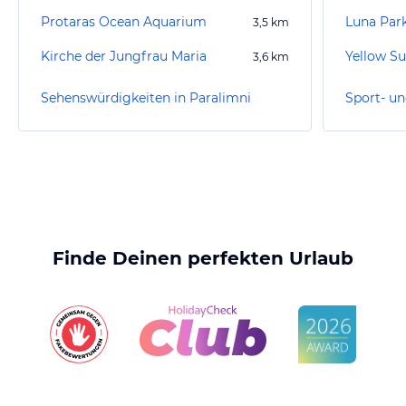
Protaras Ocean Aquarium
Luna Par
3,5
km
Kirche der Jungfrau Maria
Yellow S
3,6
km
Sehenswürdigkeiten in Paralimni
Finde Deinen perfekten Urlaub