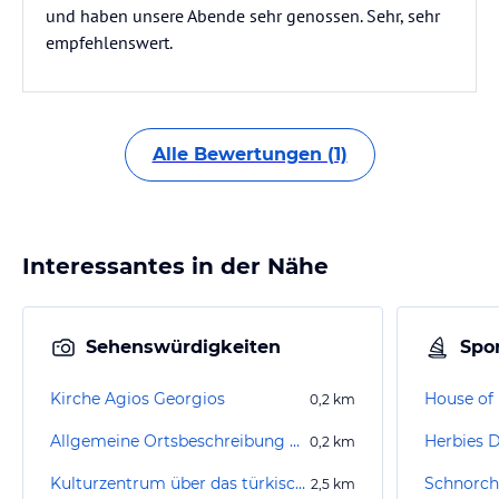
und haben unsere Abende sehr genossen. Sehr, sehr
empfehlenswert.
Alle Bewertungen (1)
Interessantes in der Nähe
Sehenswürdigkeiten
Spor
Kirche Agios Georgios
House of 
0,2
km
Allgemeine Ortsbeschreibung Paralimni
Herbies D
0,2
km
Kulturzentrum über das türkisch besetzte Famagusta
2,5
km