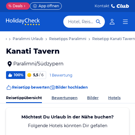
%
Deals
App öffnen
Kontakt
Hotel, Reiseziel
laub
Paralimni Urlaub
Reisetipps Paralimni
Reisetipp Kanati Tavern
Kanati Tavern
Paralimni/Südzypern
100%
5,5
/ 6
1 Bewertung
Reisetipp bewerten
Bilder hochladen
Reisetippübersicht
Bewertungen
Bilder
Hotels
Möchtest Du Urlaub in der Nähe buchen?
Folgende Hotels könnten Dir gefallen