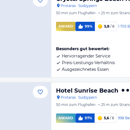
Protaras
·
Südzypern
50 min
zum Flughafen
·
< 25 m
zum Stran
1.705
B
AWARD
99%
5,8
/ 6
Besonders gut bewertet:
Hervorragender Service
Preis-Leistungs-Verhältnis
Ausgezeichnetes Essen
Hotel Sunrise Beach
Protaras
·
Südzypern
50 min
zum Flughafen
·
< 25 m
zum Stran
998
Be
AWARD
97%
5,6
/ 6