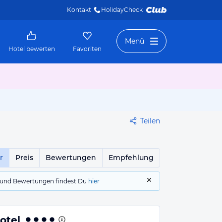
Kontakt
HolidayCheck 
Menü
Hotel bewerten
Favoriten
Teilen
r
Preis
Bewertungen
Empfehlung
gs und Bewertungen findest Du
hier
otel