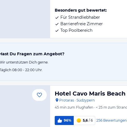
Besonders gut bewertet:
Für Strandliebhaber
Barrierefreie Zimmer
Top Poolbereich
Hast Du Fragen zum Angebot?
Wir unterstützen Dich gerne.
Täglich 08:00 - 22:00 Uhr.
Hotel Cavo Maris Beach
Protaras
·
Südzypern
45 min
zum Flughafen
·
< 25 m
zum Stran
256
Bewertungen
96%
5,6
/ 6