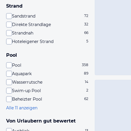
Strand
Sandstrand
72
Direkte Strandlage
32
Strandnah
66
Hoteleigener Strand
5
Pool
Pool
358
Aquapark
89
Wasserrutsche
14
Swim-up Pool
2
Beheizter Pool
62
Alle 11 anzeigen
Von Urlaubern gut bewertet
13