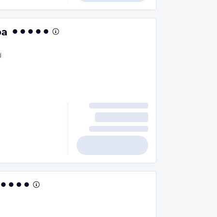
pa
d
n