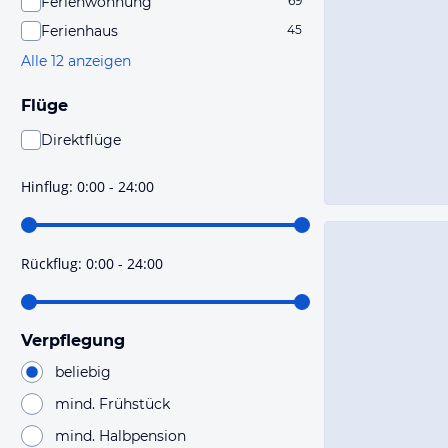
Ferienwohnung
69
Ferienhaus
45
Alle 12 anzeigen
Flüge
Direktflüge
Du findest mit dieser Einstellung Flüge, die mit sehr
hoher Wahrscheinlichkeit Direktflüge sind. Bitte
Hinflug
:
0:00 - 24:00
prüfe vor der Buchung noch einmal die Flugdetails.
Rückflug
:
0:00 - 24:00
Verpflegung
beliebig
mind. Frühstück
mind. Halbpension