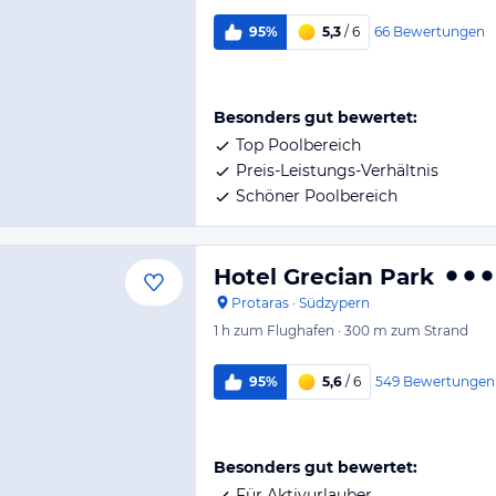
66
Bewertungen
95%
5,3
/ 6
Besonders gut bewertet:
Top Poolbereich
Preis-Leistungs-Verhältnis
Schöner Poolbereich
Hotel Grecian Park
Protaras
·
Südzypern
1 h
zum Flughafen
·
300 m
zum Strand
549
Bewertungen
95%
5,6
/ 6
Besonders gut bewertet:
Für Aktivurlauber