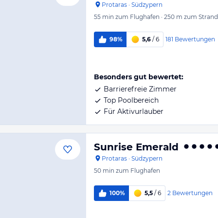
Protaras
·
Südzypern
55 min
zum Flughafen
·
250 m
zum Strand
181
Bewertungen
98%
5,6
/ 6
Besonders gut bewertet:
Barrierefreie Zimmer
Top Poolbereich
Für Aktivurlauber
Sunrise Emerald
Protaras
·
Südzypern
50 min
zum Flughafen
2
Bewertungen
100%
5,5
/ 6