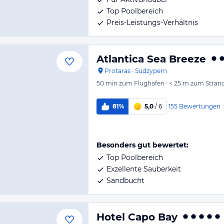
Top Poolbereich
Preis-Leistungs-Verhältnis
Atlantica Sea Breeze
Protaras
·
Südzypern
50 min
zum Flughafen
·
< 25 m
zum Stran
155
Bewertungen
81%
5,0
/ 6
Besonders gut bewertet:
Top Poolbereich
Exzellente Sauberkeit
Sandbucht
Hotel Capo Bay