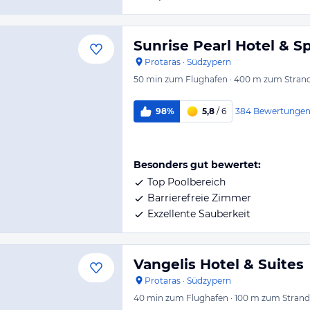
Sunrise Pearl Hotel & S
Protaras
·
Südzypern
50 min
zum Flughafen
·
400 m
zum Stran
384
Bewertunge
98%
5,8
/ 6
Besonders gut bewertet:
Top Poolbereich
Barrierefreie Zimmer
Exzellente Sauberkeit
Vangelis Hotel & Suites
Protaras
·
Südzypern
40 min
zum Flughafen
·
100 m
zum Strand