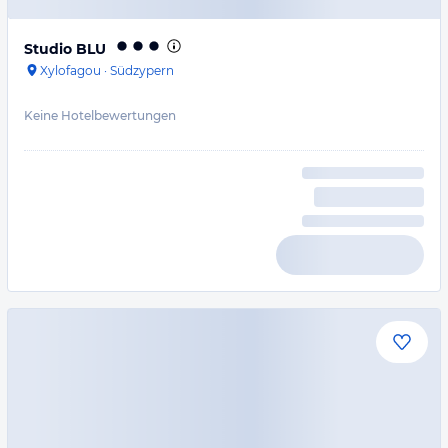
Studio BLU
Xylofagou
·
Südzypern
Keine Hotelbewertungen