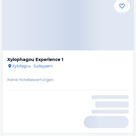
Xylophagou Experience 1
Xylofagou
·
Südzypern
Keine Hotelbewertungen