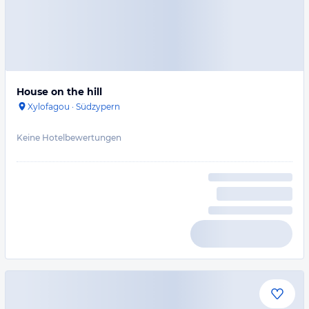
House on the hill
Xylofagou
·
Südzypern
Keine Hotelbewertungen