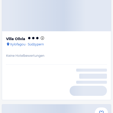
Villa Olivia
Xylofagou
·
Südzypern
Keine Hotelbewertungen