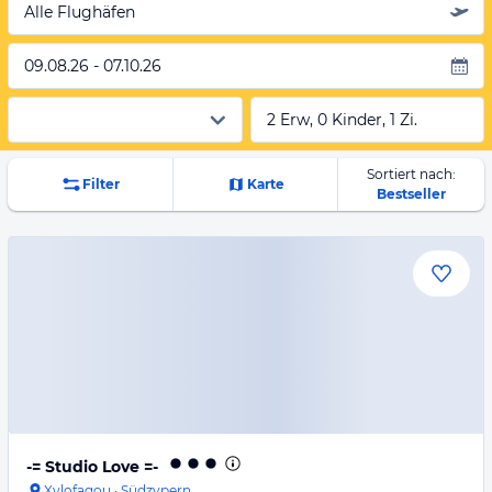
Alle Flughäfen
09.08.26 - 07.10.26
2 Erw, 0 Kinder, 1 Zi.
Sortiert nach:
Filter
Karte
Bestseller
-= Studio Love =-
Xylofagou
·
Südzypern