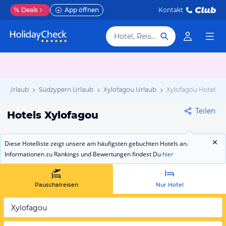
%
Deals
App öffnen
Kontakt
Hotel, Reiseziel
rn Urlaub
Südzypern Urlaub
Xylofagou Urlaub
Xylofagou Hotels
Teilen
Hotels Xylofagou
Diese Hotelliste zeigt unsere am häufigsten gebuchten Hotels an.
Informationen zu Rankings und Bewertungen findest Du
hier
Pauschalreisen
Nur Hotel
Xylofagou