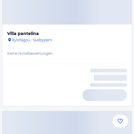
Villa pantelina
Xylofagou
·
Südzypern
Keine Hotelbewertungen