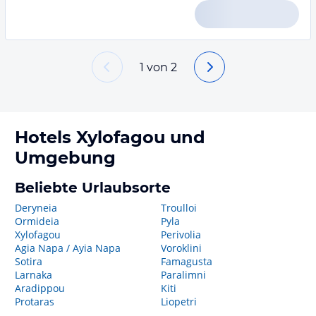
1
von
2
Hotels
Xylofagou
und
Umgebung
Beliebte Urlaubsorte
Deryneia
Troulloi
Ormideia
Pyla
Xylofagou
Perivolia
Agia Napa / Ayia Napa
Voroklini
Sotira
Famagusta
Larnaka
Paralimni
Aradippou
Kiti
Protaras
Liopetri