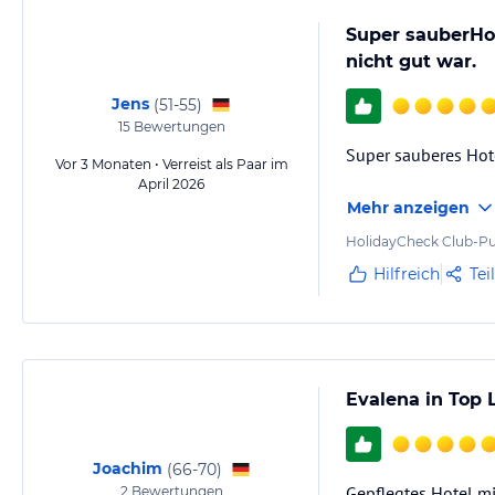
The Evalena Beach Restaurant epitomizes what Mediterranean Cuisine 
Super sauberHo
table and satisfying more than just your appetite. Open for breakfast
nicht gut war.
choices and an unbeatable panoramic view of the Mediterranean coast,
spot to enjoy the full extend of what our island has to offer in combi
Jens
(
51-55
)
15
Bewertungen
Hinweis:
Allgemeine und unverbindliche Hoteliers-/Veranstalter-/K
Super sauberes Hote
Vor 3 Monaten • Verreist als Paar im
Gewähr und ohne Prüfung durch HolidayCheck. Bitte lies vor der B
April 2026
jeweiligen Veranstalters.
Mehr anzeigen
HolidayCheck Club-Pu
Hilfreich
Tei
Evalena in Top 
Joachim
(
66-70
)
Gepflegtes Hotel mi
2
Bewertungen