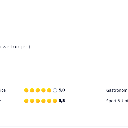
e and finesse, our rooms offer the perfect
g to a Sea View room is an indisputable choice
est view of the Mediterranean Sea in the resort
ewertungen)
mber of choices for all people depending on their
ncakes to seeds, fruit and other healthy
t important meal which all guests have access
ice
5,0
Gastronom
 for adults and children
e
5,8
Sport & Un
hether Traditional Greek/Cypriot, Italian or
sentation and mesmerizing taste.