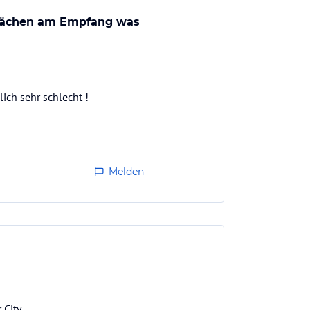
hwächen am Empfang was
ich sehr schlecht !
Melden
City.