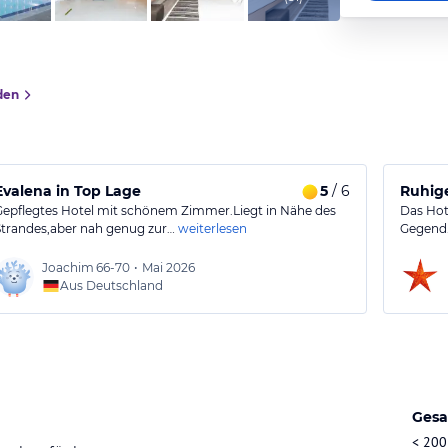
den
al. Aber schwächen am Empfang was nicht gut war.
Evalena in Top Lage
5
/ 6
Ruhige
Gepflegtes Hotel mit schönem Zimmer.Liegt in Nähe des
Das Hot
Strandes,aber nah genug zur…
weiterlesen
Gegend. 
Joachim
66-70
•
Mai 2026
Aus Deutschland
Gesa
< 200