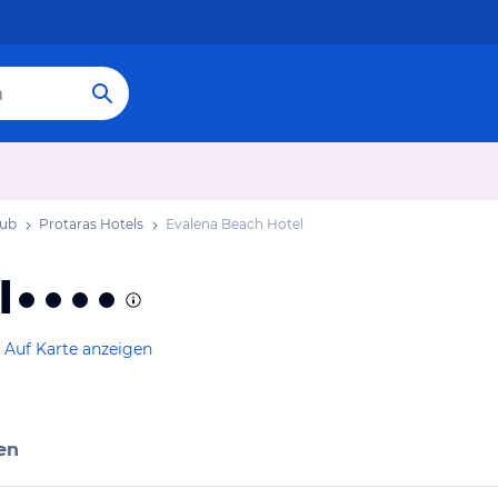
aub
Protaras Hotels
Evalena Beach Hotel
l
Auf Karte anzeigen
en