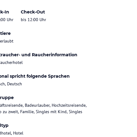
k-In
Check-Out
:00 Uhr
bis 12:00 Uhr
tiere
 erlaubt
traucher- und Raucherinformation
raucherhotel
onal spricht folgende Sprachen
sch, Deutsch
gruppe
äftsreisende, Badeurlauber, Hochzeitsreisende,
 zu zweit, Familie, Singles mit Kind, Singles
ltyp
dhotel, Hotel