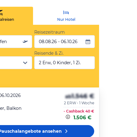
lreisen
Nur Hotel
Reisezeitraum
äfen
08.08.26 - 06.10.26
Reisende & Zi.
2 Erw, 0 Kinder, 1 Zi.
1.546 €
06.10.2026
ab
2 ERW • 1 Woche
r, Balkon
- Cashback
40 €
1.506 €
Pauschalangebote
ansehen