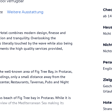
ool verfügbar
Chec
ze
Weitere Ausstattung
ab 14
Haus
h Hotel combines modern design, finesse and
Nicht
tion and tranquility. Overlooking the
 literally touched by the wave while also being
Nich
ments the high quality services provided,
Nicht
Pers
Engli
he well-known area of Fig Tree Bay, in Protaras,
dings, only a small distance away from the
Ziel
 center, Restaurants, Tavernas, Pubs and Night
Gesch
Urlaub
 beach of Fig Tree bay in Protaras. While it is
Hote
ct view of the Mediterranean Sea making its
Stran