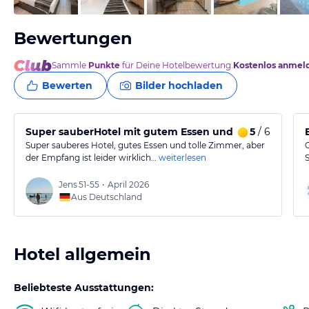
Bewertungen
Sammle
Punkte
für Deine Hotelbewertung.
Kostenlos anmel
Bewerten
Bilder hochladen
Super sauberHotel mit gutem Essen und tollem Person
5
/ 6
Super sauberes Hotel, gutes Essen und tolle Zimmer, aber
der Empfang ist leider wirklich…
weiterlesen
Jens
51-55
•
April 2026
Aus Deutschland
Hotel allgemein
Beliebteste Ausstattungen: