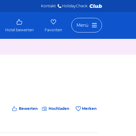
Kontakt
HolidayCheck 
Menü
Hotel bewerten
Favoriten
Bewerten
Hochladen
Merken