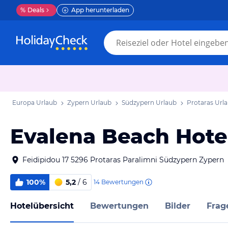
%
Deals
App herunterladen
Europa Urlaub
Zypern Urlaub
Südzypern Urlaub
Protaras Url
Evalena Beach Hote
Feidipidou 17 5296 Protaras Paralimni Südzypern Zypern
100%
5,2
/ 6
14
Bewertungen
Hotelübersicht
Bewertungen
Bilder
Frag