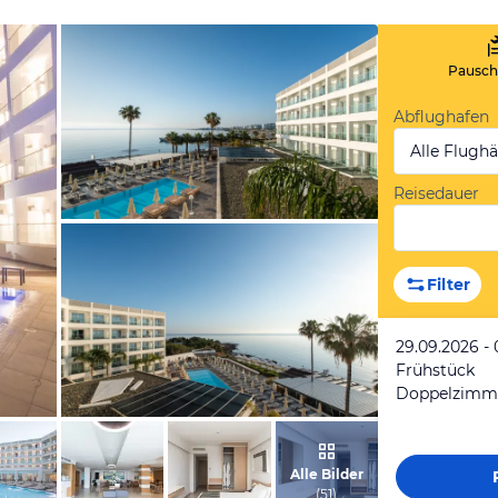
Pauscha
Abflughafen
Alle Flugh
Reisedauer
vom Hotelier, April 2018
Filter
29.09.2026 - 
Frühstück
Doppelzimme
vom Hotelier, April 2018
Alle Bilder
(
51
)