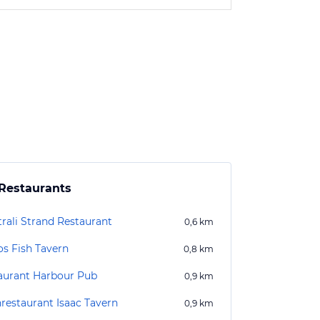
Restaurants
trali Strand Restaurant
0,6
km
os Fish Tavern
0,8
km
aurant Harbour Pub
0,9
km
hrestaurant Isaac Tavern
0,9
km