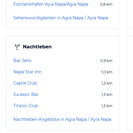
Fischereihafen Ayia Napa/Agia Napa
0,8
km
Sehenswürdigkeiten in Agia Napa / Ayia Napa
Nachtleben
Bar Jello
0,9
km
Napa Star Inn
1,0
km
Castle Club
1,3
km
Jurassic Bar
1,3
km
Titanic Club
1,3
km
Nachtleben-Angebote in Agia Napa / Ayia Napa