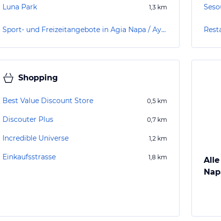
Luna Park
Seso
1,3
km
Sport- und Freizeitangebote in Agia Napa / Ayia Napa
Rest
Shopping
Best Value Discount Store
0,5
km
Discouter Plus
0,7
km
Incredible Universe
1,2
km
Einkaufsstrasse
1,8
km
Alle
Nap