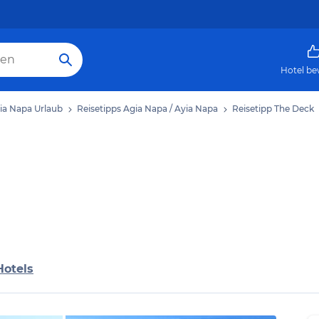
Hotel be
ia Napa Urlaub
Reisetipps Agia Napa / Ayia Napa
Reisetipp The Deck
Hotels