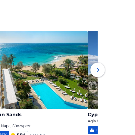
ian Sands
Cyprotel Florida H
Agia Napa / Ayia Napa, S
a Napa, Südzypern
100
%
6
/
6
5 Be
96
%
5,5
/
6