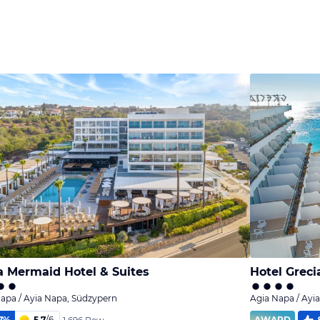
Bild
Bild
Bild
melden
melden
melden
von Kirsten
von Kirsten
von Kirsten
 Mermaid Hotel & Suites
Hotel Grec
apa / Ayia Napa, Südzypern
Agia Napa / Ayi
7
%
5,7
/
6
AWARD