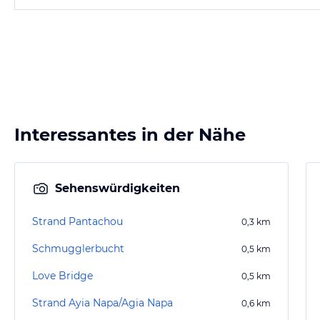
Interessantes in der Nähe
Sehenswürdigkeiten
Strand Pantachou
0,3
km
Schmugglerbucht
0,5
km
Love Bridge
0,5
km
Strand Ayia Napa/Agia Napa
0,6
km