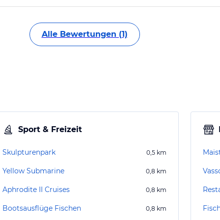
Alle Bewertungen (1)
Sport & Freizeit
Skulpturenpark
Mais
0,5
km
Yellow Submarine
Vass
0,8
km
Aphrodite II Cruises
Rest
0,8
km
Bootsausflüge Fischen
Fisc
0,8
km