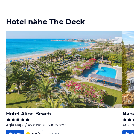
Bild
Bild
Bild
Bild
melden
melden
melden
melden
von Kirsten
von Kirsten
von Kirsten
von Kirsten
Hotel nähe The Deck
Hotel Alion Beach
Napa
Agia Napa / Ayia Napa, Südzypern
Agia N
98
%
5,8
/
6
9