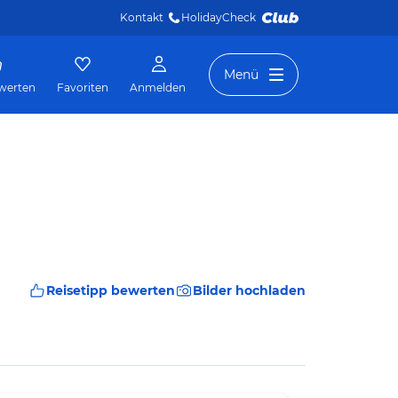
Kontakt
HolidayCheck 
Menü
werten
Favoriten
Anmelden
Reisetipp bewerten
Bilder hochladen