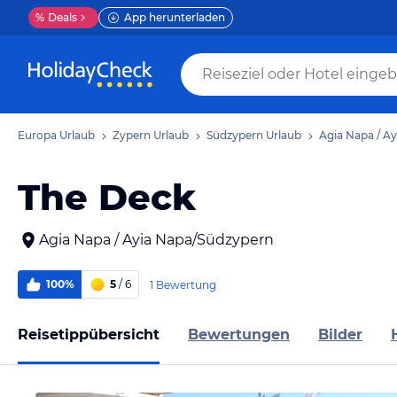
%
Deals
App herunterladen
Europa Urlaub
Zypern Urlaub
Südzypern Urlaub
Agia Napa / Ay
The Deck
Agia Napa / Ayia Napa/Südzypern
100%
5
/ 6
1 Bewertung
Reisetippübersicht
Bewertungen
Bilder