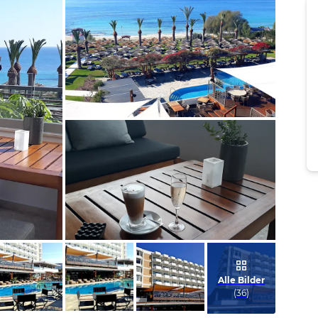
Bild melden
von Kirsten
Bild melden
von Kirsten
Alle Bilder
(
36
)