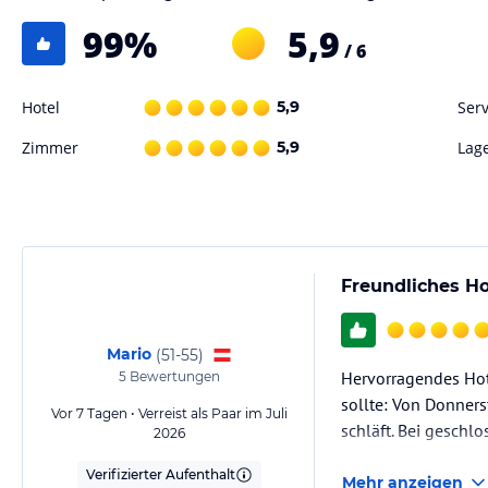
99
%
5,9
DELUXE ZIMMER MIT SEITLICHEM MEERBLICK
/ 6
Dieses elegant eingerichtete Zimmer (25 m2 / 269 ft2) führt zu einem 
Mittelmeer. Zu den Annehmlichkeiten in diesem modernen Zimmer geh
Hotel
5,9
Serv
Steuerung, USB-Ladeanschlüsse, ein 49-Zoll-Smart-TV und ein Bedien
Zimmer
5,9
Lag
Badezimmer verfügt über eine ebenerdige Regendusche und einen Do
Auswahl an Kissen stehen zur Verfügung. Das Deluxe Doppelzimmer mit 
(über 16 Jahren) konzipiert.
DELUXE ZIMMER MIT MEERBLICK
Freundliches H
Dieses elegant ausgestattete Zimmer (25 m2 / 269 ft2) führt zu einem 
auf das Mittelmeer. Die Ausstattung dieses modernen Zimmers umfass
individueller Kontrolle, USB-Ladeanschlüsse, einen 49″ Smart-TV und
Mario
(
51-55
)
Das Badezimmer verfügt über eine begehbare Regendusche und einen
Hervorragendes Hote
Auswahl an Kissen stehen zur Verfügung. Das Deluxe Doppelzimmer mit
5
Bewertungen
Jahren) konzipiert.
sollte: Von Donners
Vor 7 Tagen • Verreist als Paar im Juli
schläft. Bei geschl
2026
SIGNATURE SUITE MIT MEERBLICK
Verifizierter Aufenthalt
Mehr anzeigen