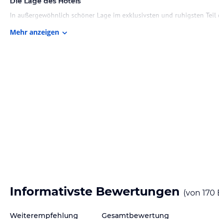
Die Lage des Hotels
In außergewöhnlich schöner Lage im exklusivsten und ruhigsten Teil 
höchstgelegenen Aussichtspunkt von Ayia Napa.
Mehr anzeigen
Unsere Gäste genießen einen atemberaubend schönen Panoramablick a
Mittelmeer und „für alle Zeiten unvergessliche Sonnenuntergänge“.
Maistrali Strand: Nur 200 Meter entfernt,
Ayia Napa-Zentrum: 1300 Meter (ca. 15 Gehminuten),
Internationaler Flughafen Larnaca: 55 km
Zimmer / Unterbringung im Hotel
DELUXE ZIMMER MIT LANDBLICK
Dieses elegant eingerichtete Zimmer (25 m2 / 269 ft2) öffnet sich zu e
Landesinnere. Neben anderen Annehmlichkeiten verfügt dieses modern
Klimaanlage, USB-Ladeanschlüsse, ein 49-Zoll-Smart-TV und ein Bedi
Informativste Bewertungen
(von
170
Badezimmer verfügt über eine ebenerdige Regendusche und einen Do
Auswahl an Kissen stehen zur Verfügung. Das Deluxe Doppelzimmer mit
Jahren) konzipiert.
Weiterempfehlung
Gesamtbewertung