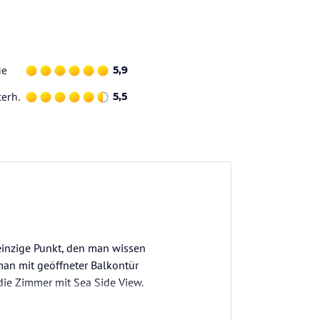
ie
5,9
terh.
5,5
 einzige Punkt, den man wissen
man mit geöffneter Balkontür
 die Zimmer mit Sea Side View.