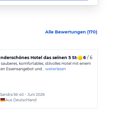
Alle Bewertungen (
170
)
mern
nderschönes Hotel das seinen 5 Sternen gerecht wird !
6
/ 6
Der perfekt
 sauberes, komfortables, stilvolles Hotel mit einem
Es gibt nichts,
ten Essensangebot und…
weiterlesen
Unglaublich gut
Sandra
36-40
•
Juni 2026
Carina
Aus Deutschland
Aus