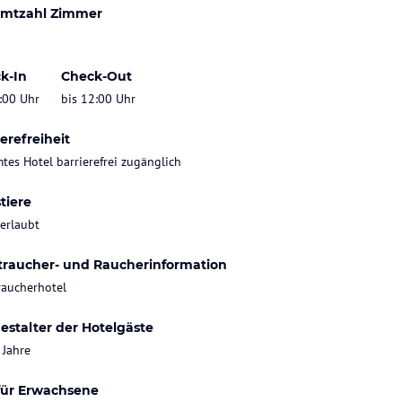
mtzahl Zimmer
k-In
Check-Out
:00 Uhr
bis 12:00 Uhr
erefreiheit
tes Hotel barrierefrei zugänglich
tiere
 erlaubt
traucher- und Raucherinformation
raucherhotel
estalter der Hotelgäste
 Jahre
für Erwachsene