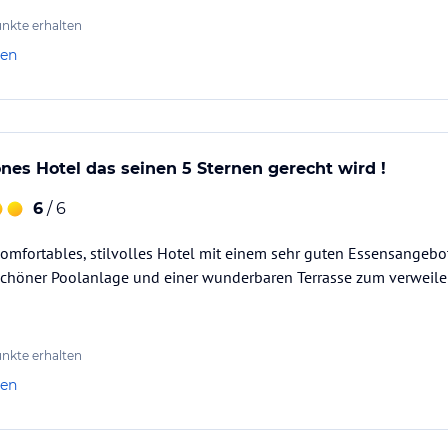
führt zu einem großen Infinity-Glasbalkon (20
stattung dieser modernen Suite umfasst unter
nkte erhalten
 Kleiderschrank, Klimaanlage mit individueller
len
ld für das Raumautomationssystem. Das
pelwaschtisch. Kostenloses WLAN und eine
s zu 2 Gäste (über 16 Jahren) konzipiert.
es Hotel das seinen 5 Sternen gerecht wird !
führt zu einem Infinity-Glasbalkon mit
6
/ 6
odernen Suite umfasst unter anderem einen
, Klimaanlage mit individueller Kontrolle, USB-
komfortables, stilvolles Hotel mit einem sehr guten Essensangebo
mautomationssystem. Das Badezimmer verfügt
 schöner Poolanlage und einer wunderbaren Terrasse zum verweile
aschtisch und eine separate Toilette.
ie Penthouse Suite ist für bis zu 2 Gäste (über
nkte erhalten
len
führt zu einer großzügigen Sonnenterrasse mit
für die Bewohner der Swim-Up Suiten bestimmt
te vorbehalten; andere Gäste haben keinen