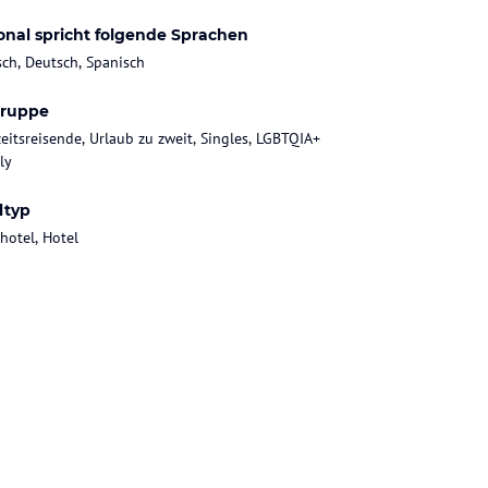
onal spricht folgende Sprachen
sch, Deutsch, Spanisch
gruppe
eitsreisende, Urlaub zu zweit, Singles, LGBTQIA+
ly
ltyp
hotel, Hotel