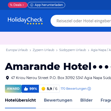
%
Deals
App herunterladen
Europa Urlaub
Zypern Urlaub
Südzypern Urlaub
Agia Napa / 
Amarande Hotel
47 Kriou Nerou Street P.O. Box 30192 5341 Agia Napa Süd
99%
5,9
/ 6
170
Bewertungen
AWARD
Hotelübersicht
Bewertungen
Bilder
Frag