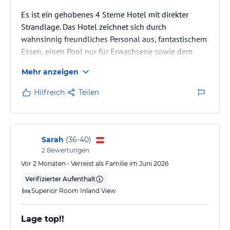
Es ist ein gehobenes 4 Sterne Hotel mit direkter
Strandlage. Das Hotel zeichnet sich durch
wahnsinnig freundliches Personal aus, fantastischem
Essen, einen Pool nur für Erwachsene sowie dem
hoteleigenen Standabschnitt zwischen Garten und
Mehr anzeigen
öffentlichem Strand.
Hilfreich
Teilen
Sarah
(
36-40
)
2
Bewertungen
Vor 2 Monaten • Verreist als Familie im Juni 2026
Verifizierter Aufenthalt
Superior Room Inland View
Lage top!!