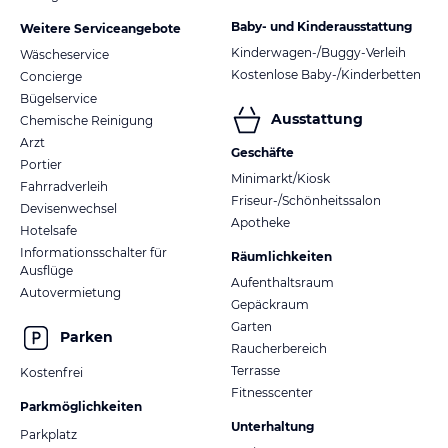
Baby- und Kinderausstattung
Weitere Serviceangebote
Kinderwagen-/Buggy-Verleih
Wäscheservice
Kostenlose Baby-/Kinderbetten
Concierge
Bügelservice
Ausstattung
Chemische Reinigung
Arzt
Geschäfte
Portier
Minimarkt/Kiosk
Fahrradverleih
Friseur-/Schönheitssalon
Devisenwechsel
Apotheke
Hotelsafe
Informationsschalter für
Räumlichkeiten
Ausflüge
Aufenthaltsraum
Autovermietung
Gepäckraum
Garten
Parken
Raucherbereich
Terrasse
Kostenfrei
Fitnesscenter
Parkmöglichkeiten
Unterhaltung
Parkplatz