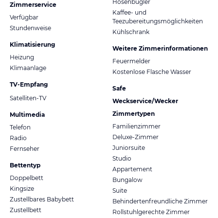
Hosenbügler
Zimmerservice
Kaffee- und
Verfügbar
Teezubereitungsmöglichkeiten
Stundenweise
Kühlschrank
Klimatisierung
Weitere Zimmerinformationen
Heizung
Feuermelder
Klimaanlage
Kostenlose Flasche Wasser
TV-Empfang
Safe
Satelliten-TV
Weckservice/Wecker
Zimmertypen
Multimedia
Familienzimmer
Telefon
Deluxe-Zimmer
Radio
Juniorsuite
Fernseher
Studio
Bettentyp
Appartement
Doppelbett
Bungalow
Kingsize
Suite
Zustellbares Babybett
Behindertenfreundliche Zimmer
Zustellbett
Rollstuhlgerechte Zimmer