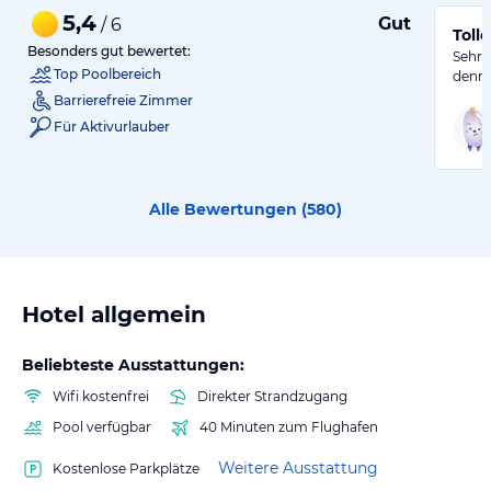
5,4
Gut
/ 6
Toll
Besonders gut bewertet:
Sehr 
Top Poolbereich
denno
Barrierefreie Zimmer
Für Aktivurlauber
Alle Bewertungen (
580
)
Hotel allgemein
Beliebteste Ausstattungen:
Wifi kostenfrei
Direkter Strandzugang
Pool verfügbar
40 Minuten zum Flughafen
Weitere Ausstattung
Kostenlose Parkplätze