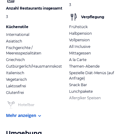
3
Anzahl Restaurants insgesamt
3
Verpflegung
Küchenstile
Frühstück
Halbpension
International
Vollpension
Asiatisch
All Inclusive
Fischgerichte /
Meeresspezialitäten
Mittagessen
Griechisch
A la Carte
Gutbürgerlich/Hausmannskost
Themen-Abende
Italienisch
Spezielle Diät-Menüs (auf
Anfrage)
Vegetarisch
Snack Bar
Laktosefrei
Lunchpakete
Glutenfrei
Allergiker Speisen
Hotelbar
Mehr anzeigen
Umgebung