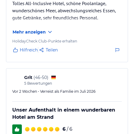
Rezeption.
Tolles All-Inclusive Hotel, schöne Poolanlage,
wunderschönes Meer, abwechslungsreiches Essen,
Hinweis:
Allgemeine und unverbindliche
gute Getränke, sehr freundliches Personal.
Hoteliers-/Veranstalter-/Kataloginformationen. Alle Angaben
ohne Gewähr und ohne Prüfung durch HolidayCheck. Bitte
Mehr anzeigen
lies vor der Buchung die verbindlichen
Angebotsdetails
des
jeweiligen Veranstalters.
HolidayCheck Club-Punkte erhalten
Hilfreich
Teilen
Grit
(
46-50
)
5
Bewertungen
Vor 2 Wochen • Verreist als Familie im Juli 2026
Unser Aufenthalt in einem wunderbaren
Hotel am Strand
6
/ 6