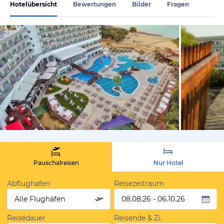
Hotelübersicht
Bewertungen
Bilder
Fragen
vom Hotelie
Pauschalreisen
Nur Hotel
Abflughafen
Reisezeitraum
Alle Flughäfen
08.08.26 - 06.10.26
Reisedauer
Reisende & Zi.