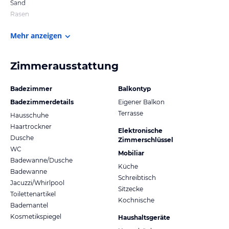
Sand
Rasen
Mehr anzeigen
Zimmerausstattung
Badezimmer
Balkontyp
Badezimmerdetails
Eigener Balkon
Terrasse
Hausschuhe
Haartrockner
Elektronische
Dusche
Zimmerschlüssel
WC
Mobiliar
Badewanne/Dusche
Küche
Badewanne
Schreibtisch
Jacuzzi/Whirlpool
Sitzecke
Toilettenartikel
Kochnische
Bademantel
Kosmetikspiegel
Haushaltsgeräte