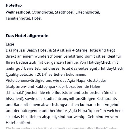
Hoteltyp
Wellnesshotel, Strandhotel, Stadthotel, Erlebnishotel,
Familienhotel, Hotel
Das Hotel allgemein
Lage
Das Melissi Beach Hotel & SPA ist ein 4-Sterne Hotel und liegt
direkt an einem wunderschönen Sandstrand, somit ist es ideal für
Ihren Badeurlaub mit der ganzen Familie. Von HolidayCheck mit
„sehr gut“ bewertet, hat dieses Hotel das Gütesiegel „HolidayCheck
Quality Selection 2014“ verliehen bekommen.
Viele Sehenswürdigkeiten, wie das Agia Napa Kloster, der
Skulpturen- und Kakteenpark, der bezaubernde Hafen
„Limanaki“(buchen Sie eine Bootstour und schnorcheln Sie ein
bisschen!), sowie das Stadtzentrum, mit unzähligen Restaurants
und Bars mit einem abwechslungsreichen kulinarischen Angebot
und der aufregende und berühmte „Agia Napa Square“ in welchem
sich das Nachtleben abspielt, sind nur wenige Gehminuten vom
Hotel entfernt.
Sie interessieren sich für den weltbekannten „Nissi Beach“ oder