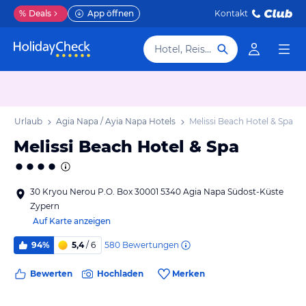
%
Deals
App öffnen
Kontakt
Hotel, Reiseziel
apa Urlaub
Agia Napa / Ayia Napa Hotels
Melissi Beach Hotel & Spa
Melissi Beach Hotel & Spa
30 Kryou Nerou P.O. Box 30001 5340 Agia Napa Südost-Küste
Zypern
Auf Karte anzeigen
580
Bewertungen
94%
5,4
/ 6
Bewerten
Hochladen
Merken