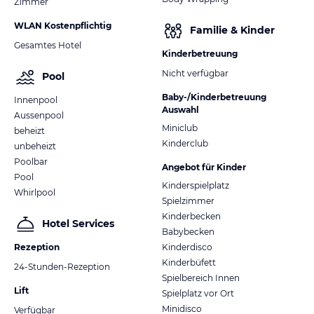
Zimmer
WLAN Kostenpflichtig
Familie & Kinder
Gesamtes Hotel
Kinderbetreuung
Nicht verfügbar
Pool
Baby-/Kinderbetreuung
Innenpool
Auswahl
Aussenpool
Miniclub
beheizt
Kinderclub
unbeheizt
Poolbar
Angebot für Kinder
Pool
Kinderspielplatz
Whirlpool
Spielzimmer
Kinderbecken
Hotel Services
Babybecken
Rezeption
Kinderdisco
Kinderbüfett
24-Stunden-Rezeption
Spielbereich Innen
Lift
Spielplatz vor Ort
Minidisco
Verfügbar