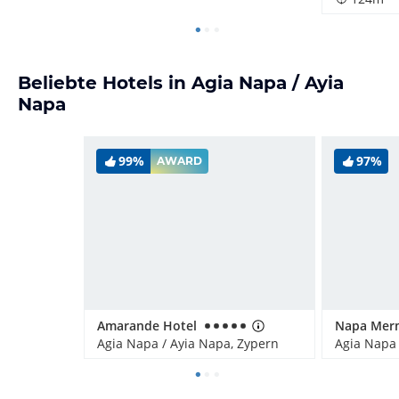
Beliebte Hotels in Agia Napa / Ayia
Napa
99%
97%
AWARD
Amarande Hotel
Agia Napa / Ayia Napa, Zypern
Agia Napa 