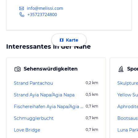
info@melissi.com
+35723724800
Karte
Interessantes in der Nähe
Sehenswürdigkeiten
Spor
Strand Pantachou
0,2
km
Skulptur
Strand Ayia Napa/Agia Napa
0,5
km
Yellow S
Fischereihafen Ayia Napa/Agia Napa
0,7
km
Aphrodite
Schmugglerbucht
0,7
km
Bootsaus
Love Bridge
0,7
km
Luna Par