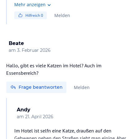
Ja, es gibt eine eigene Ecke mit glutenfreien Produkten.
Mehr anzeigen
Diese sind auch separat verpackt, sodass es keine
Melden
Hilfreich
0
Kontaminationsgefahr gibt, also z.B. Gebäck,
Müsliriegel, etc. Zum normalen Essen kann ich nichts
sagen, da hab ich nicht drauf geachtet, da ich "nur"
Weizen allgemein nicht vertrage.
Beate
am
3. Februar 2026
Hallo, gibt es viele Katzen im Hotel? Auch im
Essensbereich?
Frage beantworten
Melden
Andy
am
21. April 2026
Im Hotel ist selfn eine Katze, draußen auf den
Gehwegen neben den Straßen sieht man einige. Aber