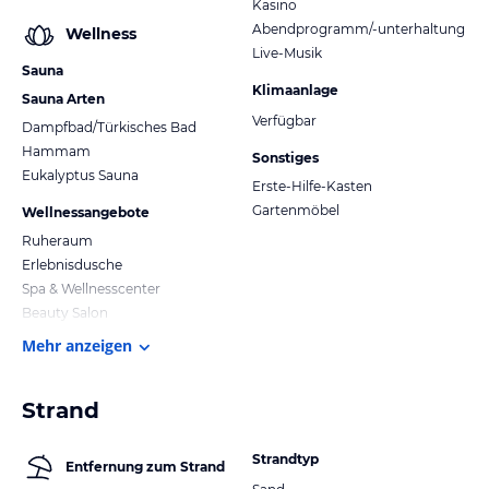
Kasino
Abendprogramm/-unterhaltung
Wellness
Live-Musik
Sauna
Klimaanlage
Sauna Arten
Verfügbar
Dampfbad/Türkisches Bad
Hammam
Sonstiges
Eukalyptus Sauna
Erste-Hilfe-Kasten
Gartenmöbel
Wellnessangebote
Ruheraum
Erlebnisdusche
Spa & Wellnesscenter
Beauty Salon
Mehr anzeigen
Strand
Strandtyp
Entfernung zum Strand