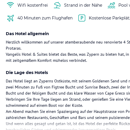
Wifi kostenfrei
Strand in der Nähe
Pool 
40 Minuten zum Flughafen
Kostenlose Parkplät
Das Hotel allgemein
Herzlich willkommen auf unserer atemberaubende neu renovierte 4 Ste
Protaras.
Vangelis Hotel & Suites bietet das Beste, was Zypern zu bieten hat, 
mit zeitgemäßem Komfort mühelos verbindet.
Die Lage des Hotels
Das Hotel liegt an Zyperns Ostküste, mit seinem Goldenen Sand und ru
zwei Minuten zu Fuß von Figtree Bucht und Sunrise Beach, zwei der I
Bucht und der felsigen Bucht und das klare Wasser von Cape Greco sin
Verbringen Sie Ihre Tage liegen am Strand, oder genießen Sie eine Vi
schwimmend auf einem Boot vor der Küste.
Am Abend machen Sie einen Spaziergang auf der Hauptstrasse von Prota
zahlreichen Restaurants, Geschäften und Bars und seinem pulsierende
Und wenn alles gesagt und getan ist, ist das Hotel der perfekte Rück
beschaulicher Gärten und schimmernder lagunenartiger Pools.