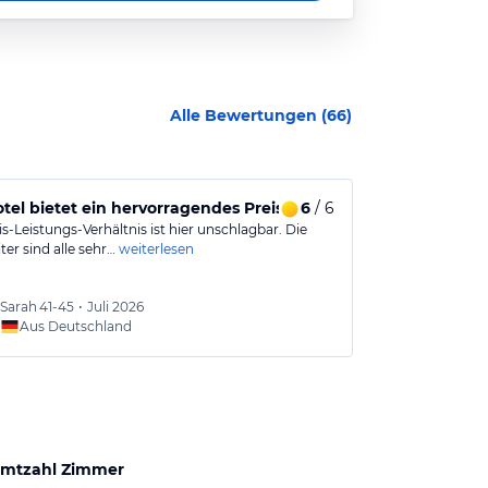
Alle Bewertungen (
66
)
tel bietet ein hervorragendes Preis-Leistungs-Verhältnis.
6
/ 6
Moderne Zim
s-Leistungs-Verhältnis ist hier unschlagbar. Die
Sehr saubere A
ter sind alle sehr…
weiterlesen
allen Bereichen
Zudem…
weite
Sarah
41-45
•
Juli 2026
kathar
Aus Deutschland
Aus
mtzahl Zimmer