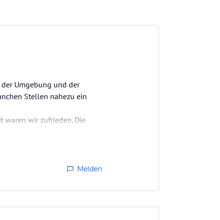
ch der Umgebung und der
manchen Stellen nahezu ein
t waren wir zufrieden. Die
eude an ihrer Arbeit
Melden