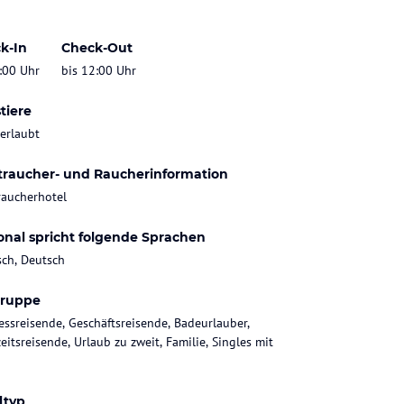
k-In
Check-Out
:00 Uhr
bis 12:00 Uhr
tiere
 erlaubt
traucher- und Raucherinformation
raucherhotel
onal spricht folgende Sprachen
sch, Deutsch
gruppe
essreisende, Geschäftsreisende, Badeurlauber,
eitsreisende, Urlaub zu zweit, Familie, Singles mit
ltyp