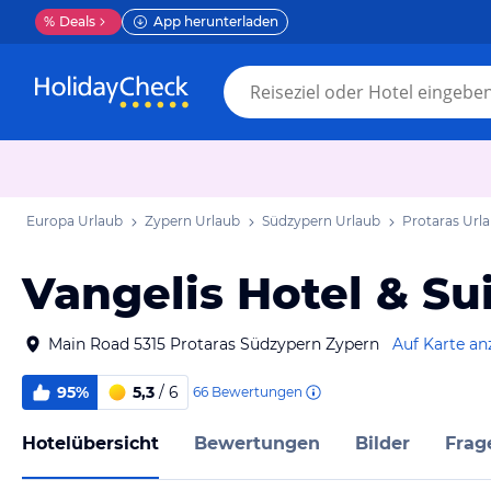
%
Deals
App herunterladen
Europa Urlaub
Zypern Urlaub
Südzypern Urlaub
Protaras Url
Vangelis Hotel & Su
Main Road 5315 Protaras Südzypern Zypern
Auf Karte an
95%
5,3
/ 6
66
Bewertungen
Hotelübersicht
Bewertungen
Bilder
Frag