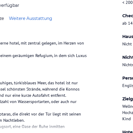
< 200
verfügbar
Chec
ze
Weitere Ausstattung
ab 14
Haus
rne hotel, mit zentral gelegen, im Herzen von
Nicht
in einem geräumigen Refugium, in dem sich Luxus
Nich
Nicht
Pers
higes, türkisblaues Meer, das hotel ist nur
Engli
nsel schönsten Strände, während die Konnos
d nur eine kurze Autofahrt entfernt.
Ziel
elzahl von Wassersportarten, oder auch nur
Welln
Hochz
ras, die direkt vor der Tür liegt mit seinen
Kind
n Nachtleben.
zugsort, eine Oase der Ruhe inmitten
Hote