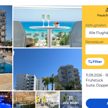
Pauscha
Abflughafen
Alle Flugh
Reisedauer
vom Hotelier, Juli 2018
Filter
11.09.2026 - 
Frühstück
von Angela, September 2023
Alle Bilder
(
74
)