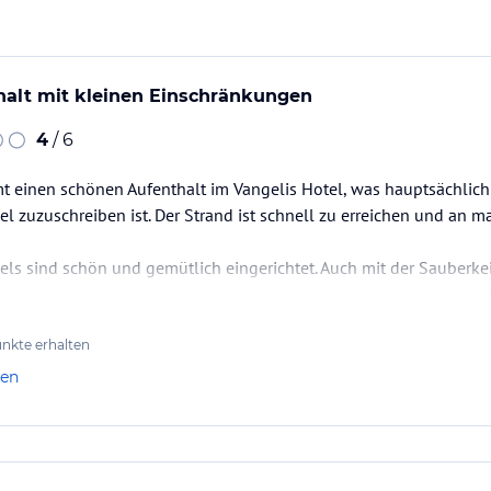
halt mit kleinen Einschränkungen
4
/ 6
mt einen schönen Aufenthalt im Vangelis Hotel, was hauptsächli
 zuzuschreiben ist. Der Strand ist schnell zu erreichen und an 
ls sind schön und gemütlich eingerichtet. Auch mit der Sauberkei
sind bemüht und überwiegend freundlich, einigen merkt man die Fr
nkte erhalten
 die Jungs von der Pool-Bar und auch die meisten…
len