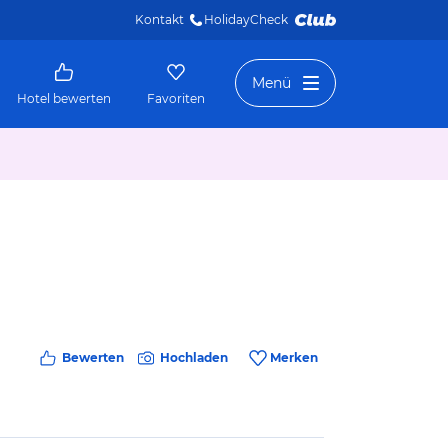
Kontakt
HolidayCheck 
Menü
Hotel bewerten
Favoriten
Bewerten
Hochladen
Merken