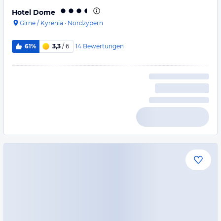
Hotel Dome
Girne / Kyrenia
·
Nordzypern
14
Bewertungen
61%
3,3
/ 6