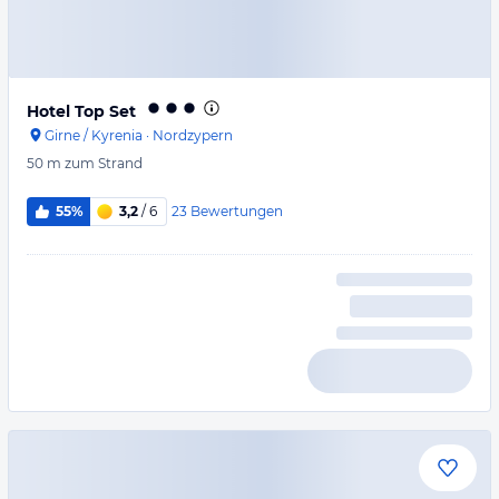
Hotel Top Set
Girne / Kyrenia
·
Nordzypern
50 m
zum Strand
23
Bewertungen
55%
3,2
/ 6