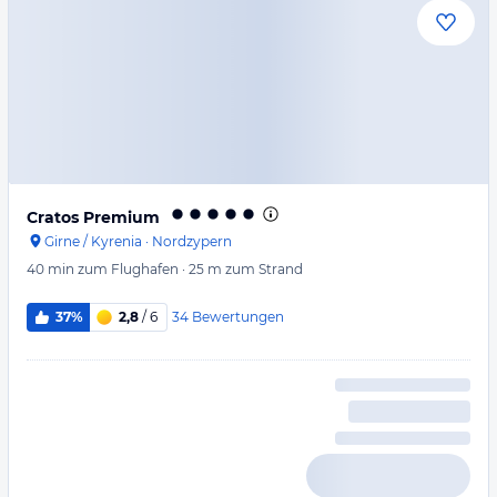
Cratos Premium
Girne / Kyrenia
·
Nordzypern
40 min
zum Flughafen
·
25 m
zum Strand
34
Bewertungen
37%
2,8
/ 6