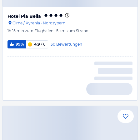
Hotel Pia Bella
Girne / Kyrenia
·
Nordzypern
1h 15 min
zum Flughafen
·
5 km
zum Strand
130
Bewertungen
99%
4,9
/ 6