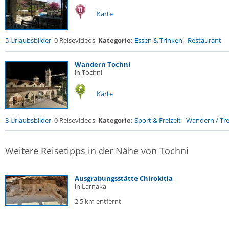
Karte
5 Urlaubsbilder
0 Reisevideos
Kategorie:
Essen & Trinken
-
Restaurant
Wandern Tochni
in Tochni
Karte
3 Urlaubsbilder
0 Reisevideos
Kategorie:
Sport & Freizeit
-
Wandern / Trek
Weitere Reisetipps in der Nähe von Tochni
Ausgrabungsstätte Chirokitia
in Larnaka
2,5 km entfernt