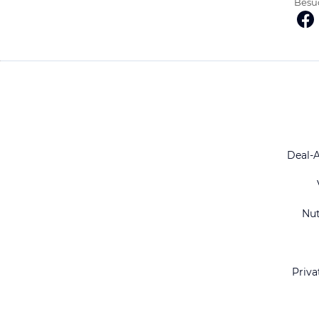
Besuc
Deal-
Nu
Priva