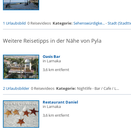
1 Urlaubsbild
0 Reisevideos
Kategorie:
Sehenswürdigke...
-
Stadt (Stadtte
Weitere Reisetipps in der Nähe von Pyla
Oasis Bar
in Larnaka
3,6 km entfernt
2 Urlaubsbilder
0 Reisevideos
Kategorie:
Nightlife - Bar / Cafe / L...
Restaurant Daniel
in Larnaka
3,6 km entfernt