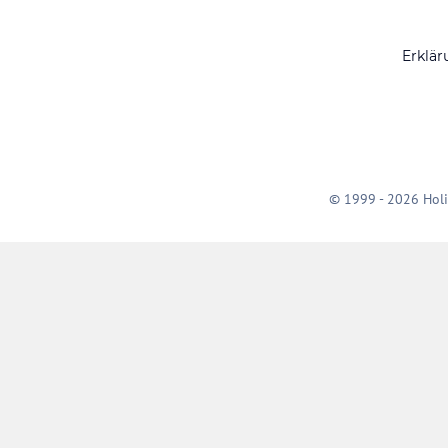
Erklär
© 1999 - 2026 Holi