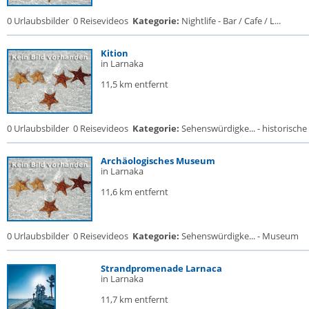
0 Urlaubsbilder
0 Reisevideos
Kategorie:
Nightlife - Bar / Cafe / L...
Kition
in Larnaka
11,5 km entfernt
0 Urlaubsbilder
0 Reisevideos
Kategorie:
Sehenswürdigke... - historische 
Archäologisches Museum
in Larnaka
11,6 km entfernt
0 Urlaubsbilder
0 Reisevideos
Kategorie:
Sehenswürdigke... - Museum
Strandpromenade Larnaca
in Larnaka
11,7 km entfernt