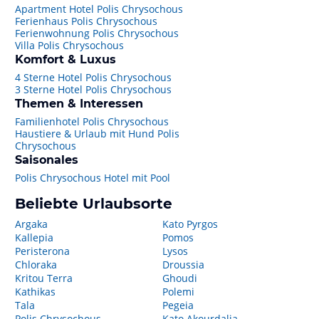
Apartment Hotel Polis Chrysochous
Ferienhaus Polis Chrysochous
Ferienwohnung Polis Chrysochous
Villa Polis Chrysochous
Komfort & Luxus
4 Sterne Hotel Polis Chrysochous
3 Sterne Hotel Polis Chrysochous
Themen & Interessen
Familienhotel Polis Chrysochous
Haustiere & Urlaub mit Hund Polis
Chrysochous
Saisonales
Polis Chrysochous Hotel mit Pool
Beliebte Urlaubsorte
Argaka
Kato Pyrgos
Kallepia
Pomos
Peristerona
Lysos
Chloraka
Droussia
Kritou Terra
Ghoudi
Kathikas
Polemi
Tala
Pegeia
Polis Chrysochous
Kato Akourdalia