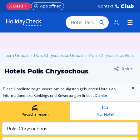
%
Deals
App öffnen
Kontakt
Hotel, Reiseziel
dzypern Urlaub
Polis Chrysochous Urlaub
Polis Chrysochous Hotels
Teilen
Hotels Polis Chrysochous
Diese Hotelliste zeigt unsere am häufigsten gebuchten Hotels an.
Informationen zu Rankings und Bewertungen findest Du
hier
Pauschalreisen
Nur Hotel
Polis Chrysochous