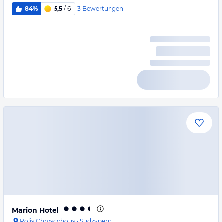
3
Bewertungen
84%
5,5
/ 6
Marion Hotel
Polis Chrysochous
·
Südzypern