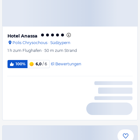
Hotel Anassa
Polis Chrysochous
·
Südzypern
1 h
zum Flughafen
·
50 m
zum Strand
61
Bewertungen
100%
6,0
/ 6