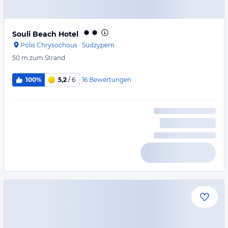
Souli Beach Hotel
Polis Chrysochous
·
Südzypern
50 m
zum Strand
16
Bewertungen
100%
5,2
/ 6