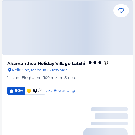
Akamanthea Holiday Village Latchi
Polis Chrysochous
·
Südzypern
1 h
zum Flughafen
·
500 m
zum Strand
532
Bewertungen
90%
5,1
/ 6