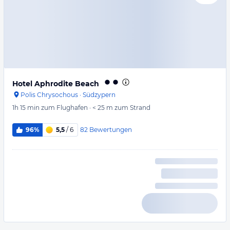
Hotel Aphrodite Beach
Polis Chrysochous
·
Südzypern
1h 15 min
zum Flughafen
·
< 25 m
zum Strand
82
Bewertungen
96%
5,5
/ 6