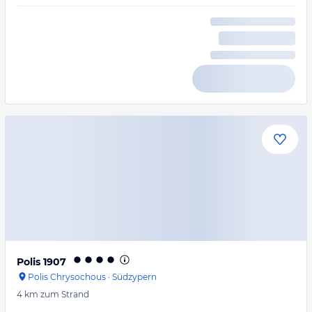
Polis 1907
Polis Chrysochous
·
Südzypern
4 km
zum Strand