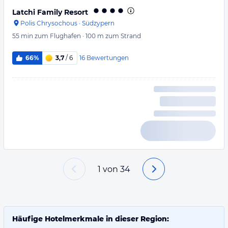
Latchi Family Resort
Polis Chrysochous
·
Südzypern
55 min
zum Flughafen
·
100 m
zum Strand
16
Bewertungen
66%
3,7
/ 6
1
von
34
Häufige Hotelmerkmale in dieser Region: