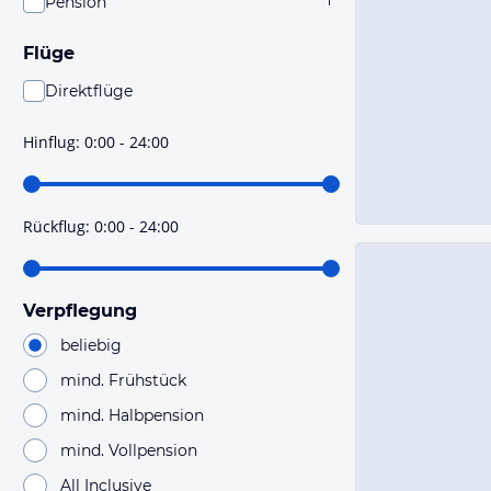
Pension
1
Flüge
Direktflüge
Du findest mit dieser Einstellung Flüge, die mit sehr
hoher Wahrscheinlichkeit Direktflüge sind. Bitte
Hinflug
:
0:00 - 24:00
prüfe vor der Buchung noch einmal die Flugdetails.
Rückflug
:
0:00 - 24:00
Verpflegung
beliebig
mind. Frühstück
mind. Halbpension
mind. Vollpension
All Inclusive