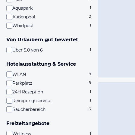
Aquapark
1
Außenpool
2
Whirlpool
1
Von Urlaubern gut bewertet
Über 5,0 von 6
1
Hotelausstattung & Service
WLAN
9
Parkplatz
9
24H Rezeption
1
Reinigungsservice
1
Raucherbereich
3
Freizeitangebote
Wellness
1