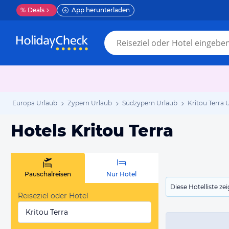
%
Deals
App herunterladen
Europa Urlaub
Zypern Urlaub
Südzypern Urlaub
Kritou Terra 
Hotels Kritou Terra
Pauschalreisen
Nur Hotel
Diese Hotelliste z
Reiseziel oder Hotel
Kritou Terra