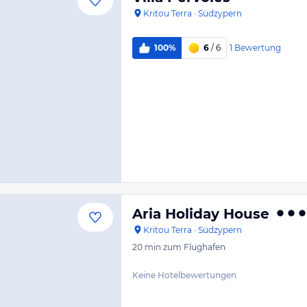
Kritou Terra
·
Südzypern
1
Bewertung
100%
6
/ 6
Aria Holiday House
Kritou Terra
·
Südzypern
20 min
zum Flughafen
Keine Hotelbewertungen