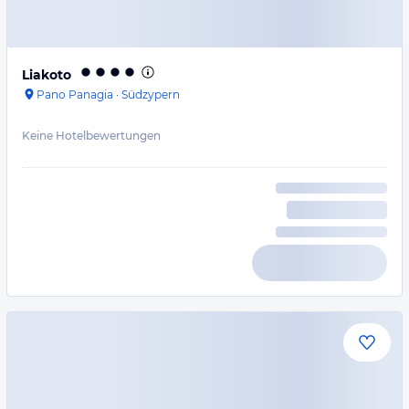
Liakoto
Pano Panagia
·
Südzypern
Keine Hotelbewertungen