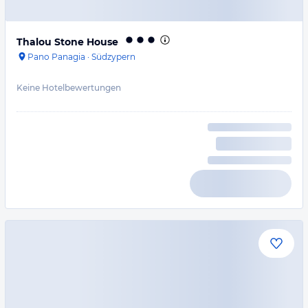
Thalou Stone House
Pano Panagia
·
Südzypern
Keine Hotelbewertungen