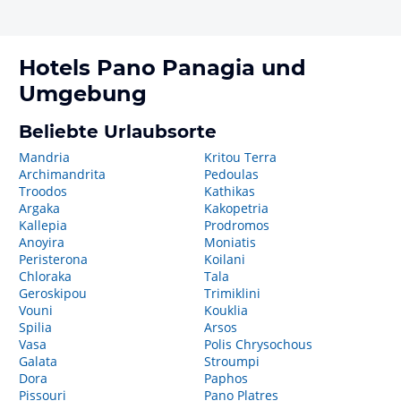
Hotels
Pano Panagia
und
Umgebung
Beliebte Urlaubsorte
Mandria
Kritou Terra
Archimandrita
Pedoulas
Troodos
Kathikas
Argaka
Kakopetria
Kallepia
Prodromos
Anoyira
Moniatis
Peristerona
Koilani
Chloraka
Tala
Geroskipou
Trimiklini
Vouni
Kouklia
Spilia
Arsos
Vasa
Polis Chrysochous
Galata
Stroumpi
Dora
Paphos
Pissouri
Pano Platres