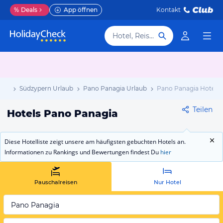
%
Deals
App öffnen
Kontakt
Hotel, Reiseziel
aub
Südzypern Urlaub
Pano Panagia Urlaub
Pano Panagia Hotels
Teilen
Hotels Pano Panagia
Diese Hotelliste zeigt unsere am häufigsten gebuchten Hotels an.
Informationen zu Rankings und Bewertungen findest Du
hier
Pauschalreisen
Nur Hotel
Pano Panagia