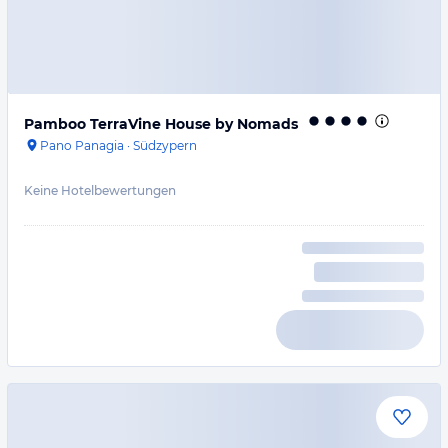
Pamboo TerraVine House by Nomads
Pano Panagia
·
Südzypern
Keine Hotelbewertungen