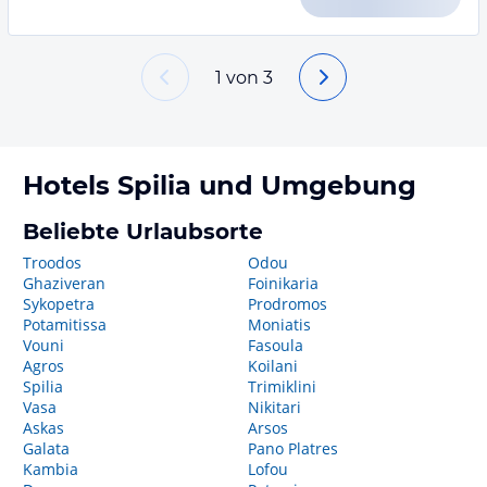
1
von
3
Hotels
Spilia
und Umgebung
Beliebte Urlaubsorte
Troodos
Odou
Ghaziveran
Foinikaria
Sykopetra
Prodromos
Potamitissa
Moniatis
Vouni
Fasoula
Agros
Koilani
Spilia
Trimiklini
Vasa
Nikitari
Askas
Arsos
Galata
Pano Platres
Kambia
Lofou