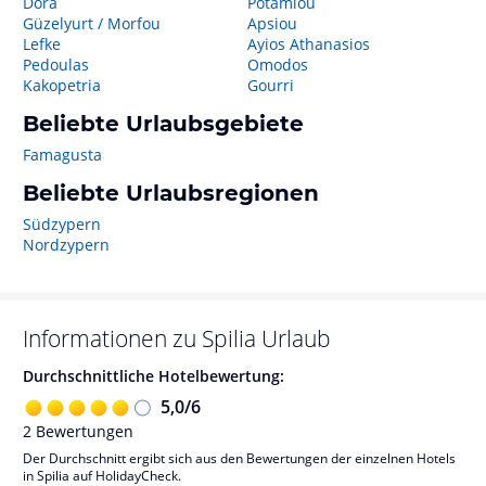
Dora
Potamiou
Güzelyurt / Morfou
Apsiou
Lefke
Ayios Athanasios
Pedoulas
Omodos
Kakopetria
Gourri
Beliebte Urlaubsgebiete
Famagusta
Beliebte Urlaubsregionen
Südzypern
Nordzypern
Informationen zu
Spilia
Urlaub
Durchschnittliche Hotelbewertung:
5,0
/
6
2
Bewertungen
Der Durchschnitt ergibt sich aus den Bewertungen der einzelnen Hotels
in Spilia auf HolidayCheck.