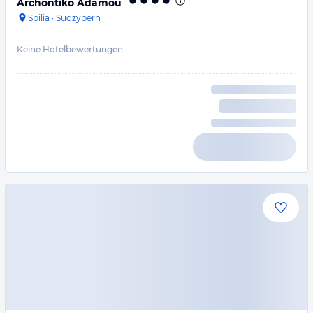
Archontiko Adamou
Spilia
·
Südzypern
Keine Hotelbewertungen