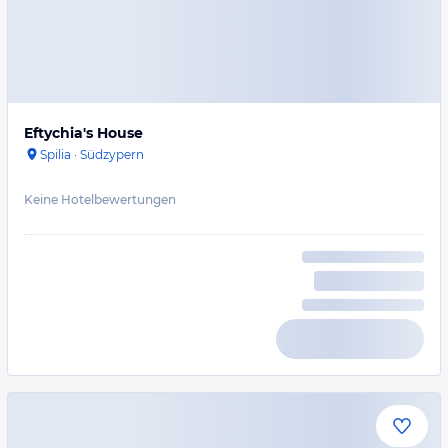
Eftychia's House
Spilia
·
Südzypern
Keine Hotelbewertungen