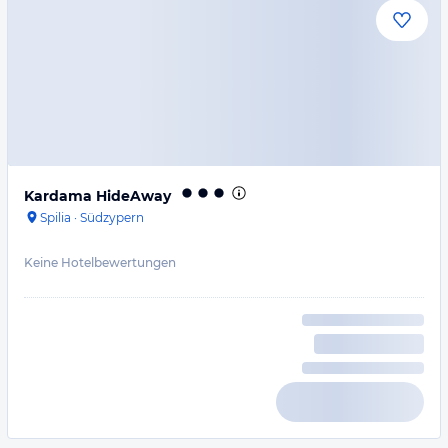
Kardama HideAway
Spilia
·
Südzypern
Keine Hotelbewertungen