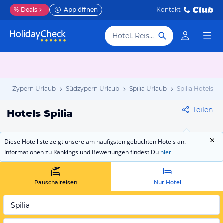
%
Deals
App öffnen
Kontakt
Hotel, Reiseziel
b
Zypern Urlaub
Südzypern Urlaub
Spilia Urlaub
Spilia Hotels
Teilen
Hotels Spilia
Diese Hotelliste zeigt unsere am häufigsten gebuchten Hotels an.
Informationen zu Rankings und Bewertungen findest Du
hier
Pauschalreisen
Nur Hotel
Spilia