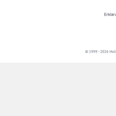
Erklär
© 1999 - 2026 Holi