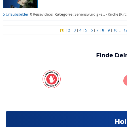
5 Urlaubsbilder
0 Reisevideos
Kategorie:
Sehenswürdigke... - Kirche (Kirch
[1]
|
2
|
3
|
4
|
5
|
6
|
7
|
8
|
9
|
10
...
1
Finde Dei
Hol