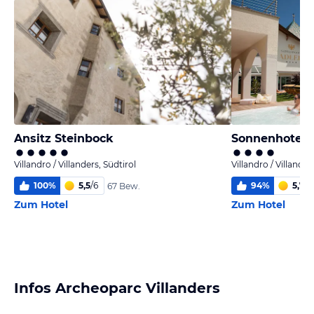
Ansitz Steinbock
Sonnenhotel 
Villandro / Villanders, Südtirol
Villandro / Villander
100
%
5,5
/
6
94
%
5,7
/
6
67 Bew.
Zum Hotel
Zum Hotel
Infos Archeoparc Villanders