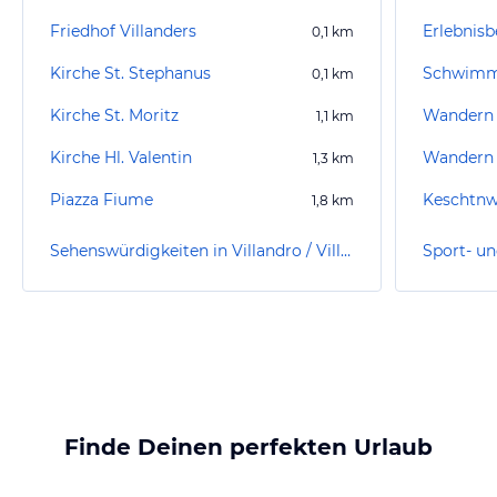
Friedhof Villanders
Erlebnisb
0,1
km
Kirche St. Stephanus
Schwimm
0,1
km
Kirche St. Moritz
Wandern 
1,1
km
Kirche Hl. Valentin
Wandern 
1,3
km
Piazza Fiume
Keschtn
1,8
km
Sehenswürdigkeiten in Villandro / Villanders
Finde Deinen perfekten Urlaub