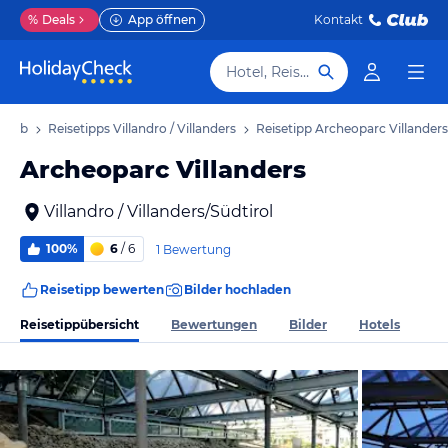
%
Deals
App öffnen
Kontakt
Hotel, Reiseziel
rlaub
Reisetipps Villandro / Villanders
Reisetipp Archeoparc Villanders
Archeoparc Villanders
Villandro / Villanders/Südtirol
100%
6
/ 6
1 Bewertung
Reisetipp bewerten
Bilder hochladen
Reisetippübersicht
Bewertungen
Bilder
Hotels