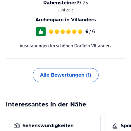
Rabensteiner
19-25
Juni 2013
Archeoparc in Villanders
6
/ 6
Ausgrabungen im schönen Dörflein Villanders
Alle Bewertungen (1)
Interessantes in der Nähe
Sehenswürdigkeiten
Spor