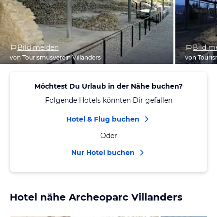
Bild melden
Bild m
von Tourismusverein Villanders
von Touris
Möchtest Du Urlaub in der Nähe buchen?
Folgende Hotels könnten Dir gefallen
Hotel & Flug buchen
Oder
Nur Hotel buchen
Hotel nähe Archeoparc Villanders