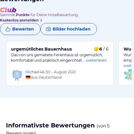
Sammle
Punkte
für Deine Hotelbewertung.
Kostenlos anmelden
Bewerten
Bilder hochladen
urgemütliches Bauernhaus
6
/ 6
Wund
Das von uns gemietete Ferienhaus ist urgemütlich,
Wunde
komfortabel und praktisch eingerichtet.…
weiterlesen
empfa
weite
Michael
46-50
•
August 2021
Aus Deutschland
Informativste Bewertungen
(von
5
Bewertungen)