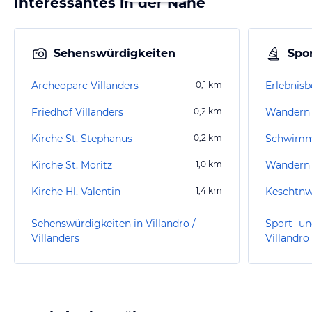
Interessantes in der Nähe
Sehenswürdigkeiten
Spor
Archeoparc Villanders
0,1
km
Erlebnisb
Friedhof Villanders
0,2
km
Wandern 
Kirche St. Stephanus
0,2
km
Schwimm
Kirche St. Moritz
1,0
km
Wandern 
Kirche Hl. Valentin
1,4
km
Keschtn
Sehenswürdigkeiten in Villandro /
Sport- un
Villanders
Villandro 