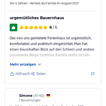
Vor 4 Jahren • Verreist als Familie im August 2021
urgemütliches Bauernhaus
6
/ 6
Das von uns gemietete Ferienhaus ist urgemütlich,
komfortabel und praktisch eingerichtet. Man hat
einen traumhaften Blick auf den Schlern und andere
prominente Berge Südtirols. Familie Hofer ist sehr
nett und zuvorkommend. Wir haben uns auf dem Hof
Mehr anzeigen
sehr wohlgefühlt und können den Aufenthalt
uneingeschränkt empfehlen!
Hilfreich
Teilen
Simone
(
41-45
)
1
Bewertungen