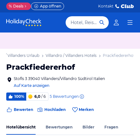
%
Deals
App öffnen
Kontakt
Hotel, Reiseziel
dro / Villanders Urlaub
Villandro / Villanders Hotels
Prackfiedererhof
Prackfiedererhof
Stofls 3 39040 Villanders/Villandro Südtirol Italien
Auf Karte anzeigen
5
Bewertungen
100%
6,0
/ 6
Bewerten
Hochladen
Merken
Hotelübersicht
Bewertungen
Bilder
Fragen