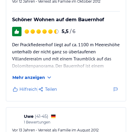
Vor 12 Jahren • Verreist als Familie im Oktober 2012
Schöner Wohnen auf dem Bauernhof
5,5
/ 6
Der Prackfiedererhof liegt auf ca. 1100 m Meereshöhe
unterhalb der nicht ganz so überlaufenen
Villandereralm und mit einem Traumblick auf das
Dolomitenpanorama. Der Bauernhof ist einem
absoluten Top Zustand in ruhigster Alleinlage. Es
Mehr anzeigen
handelt sich um einen ökologischen Betrieb: Eigenes
Wasser, Holz und Strom. Die Gastgeber sind sehr
Hilfreich
Teilen
freundlich, hilfsbereit und kinderlieb. Wir hatten das
Glück, im neugebauten Ferienhaus Dolomiten
untergekommen zu sein. Ohne Übertreibung: Das war
die beste und schönste Unterkunft,…
Uwe
(
41-45
)
1
Bewertungen
Vor 13 Jahren • Verreist als Familie im August 2012