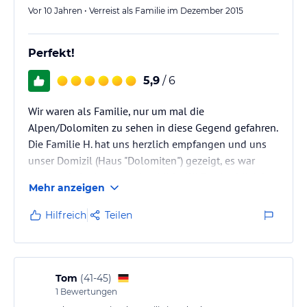
Vor 10 Jahren • Verreist als Familie im Dezember 2015
Perfekt!
5,9
/ 6
Wir waren als Familie, nur um mal die
Alpen/Dolomiten zu sehen in diese Gegend gefahren.
Die Familie H. hat uns herzlich empfangen und uns
unser Domizil (Haus "Dolomiten") gezeigt, es war
genau wie im Internet abgebildet!!!! Der Ausblick !
Mehr anzeigen
Atemberaubend!
Die Kinder (13+11) sind täglich im Stall gewesen und
Hilfreich
Teilen
durften helfen bzw. wurden voll mit eingebunden!!
Was den Kindern super viel Spaß gemacht und auch
Verantwortung beigebracht hat!!! Die täglich frisch
gemolkene Milch haben sie voller Stolz mit gebracht
Tom
(
41-45
)
1
Bewertungen