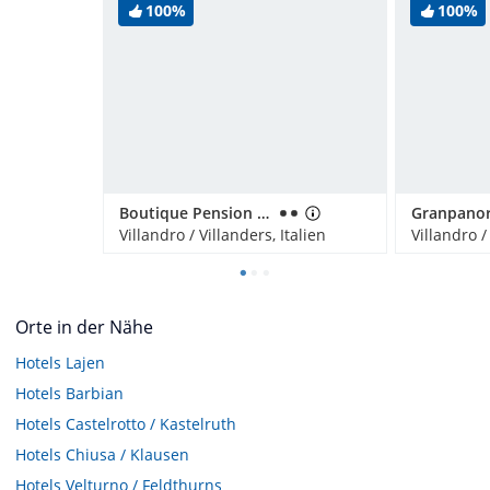
100%
100%
Boutique Pension Erlacher – Adults Only
Villandro / Villanders, Italien
Villandro /
Orte in der Nähe
Hotels
Lajen
Hotels
Barbian
Hotels
Castelrotto / Kastelruth
Hotels
Chiusa / Klausen
Hotels
Velturno / Feldthurns