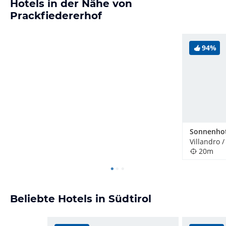
Hotels in der Nähe von
Prackfiedererhof
94%
Sonnenhot
Villandro /
20m
Beliebte Hotels in Südtirol