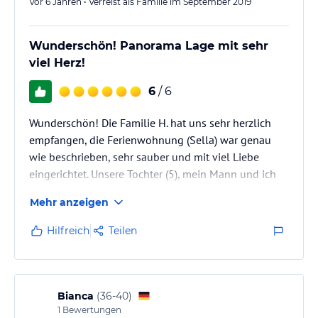
Vor 6 Jahren • Verreist als Familie im September 2019
Wunderschön! Panorama Lage mit sehr
viel Herz!
6
/ 6
Wunderschön! Die Familie H. hat uns sehr herzlich
empfangen, die Ferienwohnung (Sella) war genau
wie beschrieben, sehr sauber und mit viel Liebe
eingerichtet. Unsere Tochter (5), mein Mann und ich
haben uns auf dem Hof sofort sehr wohl gefühlt! Wir
Mehr anzeigen
durften im Stall mithelfen und beim melken zusehen.
Unsere Tochter wurde gleich freundlich mit
Hilfreich
Teilen
eingebunden und durfte die Kälbchen füttern und
Abends die Hühner aus dem Stall lassen. Sie war
derart begeistert das sie selbst vor dem großen aber
verschmusten Hofhund keine…
Bianca
(
36-40
)
1
Bewertungen