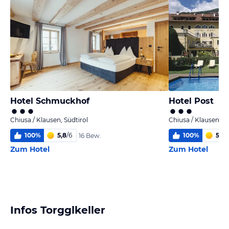
Hotel Schmuckhof
Hotel Post
Chiusa / Klausen, Südtirol
Chiusa / Klausen, Sü
100
%
5,8
/
6
100
%
5,5
/
16 Bew.
Zum Hotel
Zum Hotel
Infos Torgglkeller