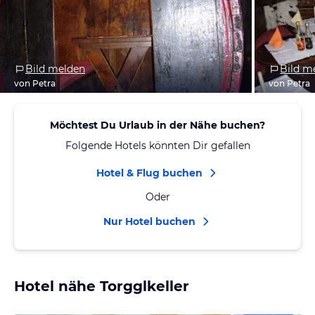
Bild melden
Bild m
von Petra
von Petra
Möchtest Du Urlaub in der Nähe buchen?
Folgende Hotels könnten Dir gefallen
Hotel & Flug buchen
Oder
Nur Hotel buchen
Hotel nähe Torgglkeller