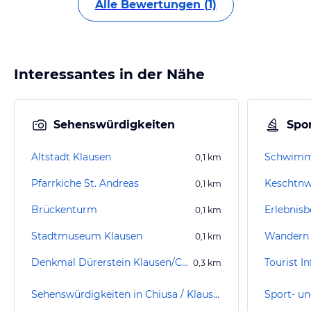
Alle Bewertungen (1)
Interessantes in der Nähe
Sehenswürdigkeiten
Spor
Altstadt Klausen
Schwimm
0,1
km
Pfarrkiche St. Andreas
Keschtn
0,1
km
Brückenturm
Erlebnisb
0,1
km
Stadtmuseum Klausen
Wandern 
0,1
km
Denkmal Dürerstein Klausen/Chiusa
Tourist I
0,3
km
Sehenswürdigkeiten in Chiusa / Klausen