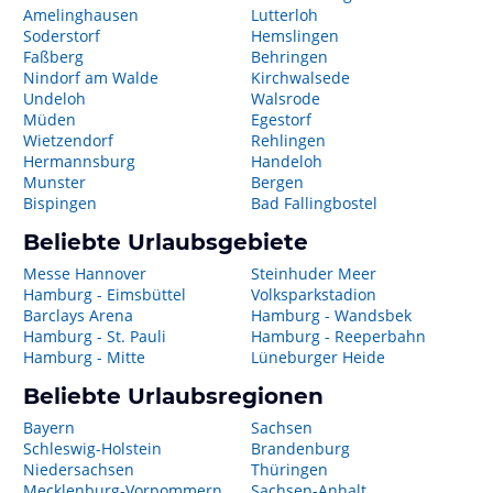
Amelinghausen
Lutterloh
Soderstorf
Hemslingen
Faßberg
Behringen
Nindorf am Walde
Kirchwalsede
Undeloh
Walsrode
Müden
Egestorf
Wietzendorf
Rehlingen
Hermannsburg
Handeloh
Munster
Bergen
Bispingen
Bad Fallingbostel
Beliebte Urlaubsgebiete
Messe Hannover
Steinhuder Meer
Hamburg - Eimsbüttel
Volksparkstadion
Barclays Arena
Hamburg - Wandsbek
Hamburg - St. Pauli
Hamburg - Reeperbahn
Hamburg - Mitte
Lüneburger Heide
Beliebte Urlaubsregionen
Bayern
Sachsen
Schleswig-Holstein
Brandenburg
Niedersachsen
Thüringen
Mecklenburg-Vorpommern
Sachsen-Anhalt