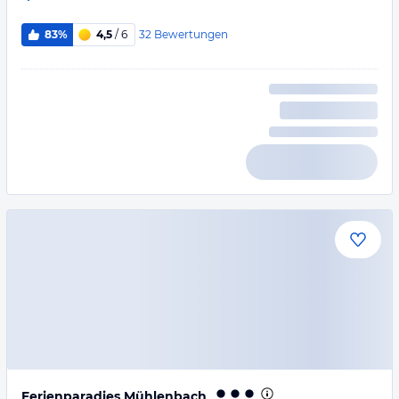
32
Bewertungen
83%
4,5
/ 6
Ferienparadies Mühlenbach