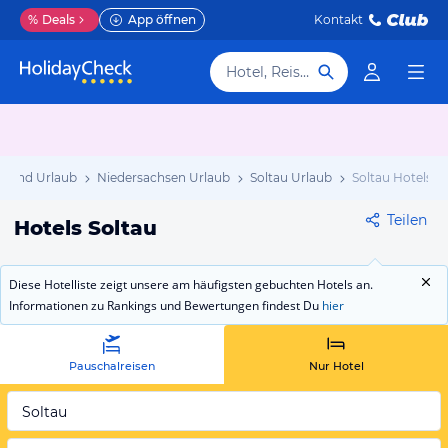
%
Deals
App öffnen
Kontakt
Hotel, Reiseziel
hland Urlaub
Niedersachsen Urlaub
Soltau Urlaub
Soltau Hotels
Teilen
Hotels Soltau
Diese Hotelliste zeigt unsere am häufigsten gebuchten Hotels an.
Informationen zu Rankings und Bewertungen findest Du
hier
Pauschalreisen
Nur Hotel
Soltau