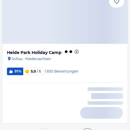
Heide Park Holiday Camp
Soltau
·
Niedersachsen
1.830
Bewertungen
91%
5,0
/ 6