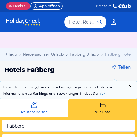
%
Deals
App öffnen
Kontakt
Hotel, Reiseziel
nd Urlaub
Niedersachsen Urlaub
Faßberg Urlaub
Faßberg Hotels
Teilen
Hotels Faßberg
Diese Hotelliste zeigt unsere am häufigsten gebuchten Hotels an.
Informationen zu Rankings und Bewertungen findest Du
hier
Pauschalreisen
Nur Hotel
Faßberg