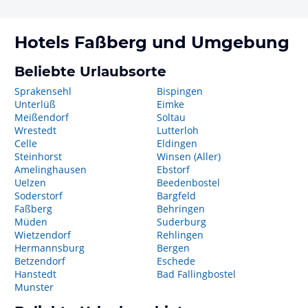
Hotels
Faßberg
und Umgebung
Beliebte Urlaubsorte
Sprakensehl
Bispingen
Unterlüß
Eimke
Meißendorf
Soltau
Wrestedt
Lutterloh
Celle
Eldingen
Steinhorst
Winsen (Aller)
Amelinghausen
Ebstorf
Uelzen
Beedenbostel
Soderstorf
Bargfeld
Faßberg
Behringen
Müden
Suderburg
Wietzendorf
Rehlingen
Hermannsburg
Bergen
Betzendorf
Eschede
Hanstedt
Bad Fallingbostel
Munster