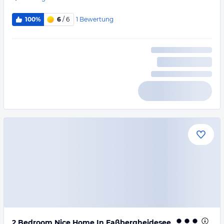
1
Bewertung
100%
6
/ 6
2 Bedroom Nice Home In Faßbergheidesee