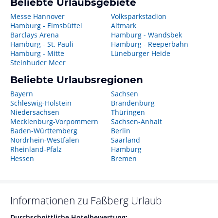
Beliebte Urlaubsgebiete
Messe Hannover
Volksparkstadion
Hamburg - Eimsbüttel
Altmark
Barclays Arena
Hamburg - Wandsbek
Hamburg - St. Pauli
Hamburg - Reeperbahn
Hamburg - Mitte
Lüneburger Heide
Steinhuder Meer
Beliebte Urlaubsregionen
Bayern
Sachsen
Schleswig-Holstein
Brandenburg
Niedersachsen
Thüringen
Mecklenburg-Vorpommern
Sachsen-Anhalt
Baden-Württemberg
Berlin
Nordrhein-Westfalen
Saarland
Rheinland-Pfalz
Hamburg
Hessen
Bremen
Informationen zu
Faßberg
Urlaub
Durchschnittliche Hotelbewertung: