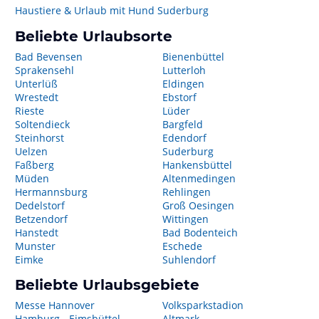
Haustiere & Urlaub mit Hund Suderburg
Beliebte Urlaubsorte
Bad Bevensen
Bienenbüttel
Sprakensehl
Lutterloh
Unterlüß
Eldingen
Wrestedt
Ebstorf
Rieste
Lüder
Soltendieck
Bargfeld
Steinhorst
Edendorf
Uelzen
Suderburg
Faßberg
Hankensbüttel
Müden
Altenmedingen
Hermannsburg
Rehlingen
Dedelstorf
Groß Oesingen
Betzendorf
Wittingen
Hanstedt
Bad Bodenteich
Munster
Eschede
Eimke
Suhlendorf
Beliebte Urlaubsgebiete
Messe Hannover
Volksparkstadion
Hamburg - Eimsbüttel
Altmark