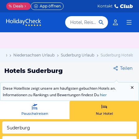
%
Deals
App öffnen
Kontakt
Hotel, Reiseziel
laub
Niedersachsen Urlaub
Suderburg Urlaub
Suderburg Hotels
Teilen
Hotels Suderburg
Diese Hotelliste zeigt unsere am häufigsten gebuchten Hotels an.
Informationen zu Rankings und Bewertungen findest Du
hier
Pauschalreisen
Nur Hotel
Suderburg