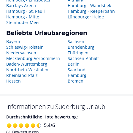
Barclays Arena
Hamburg - Wandsbek
Hamburg - St. Pauli
Hamburg - Reeperbahn
Hamburg - Mitte
Lüneburger Heide
Steinhuder Meer
Beliebte Urlaubsregionen
Bayern
Sachsen
Schleswig-Holstein
Brandenburg
Niedersachsen
Thüringen
Mecklenburg-Vorpommern
Sachsen-Anhalt
Baden-Württemberg
Berlin
Nordrhein-Westfalen
Saarland
Rheinland-Pfalz
Hamburg
Hessen
Bremen
Informationen zu
Suderburg
Urlaub
Durchschnittliche Hotelbewertung:
5,4
/
6
61
Bewertungen