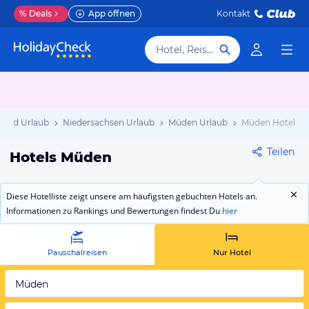
%
Deals
App öffnen
Kontakt
Hotel, Reiseziel
land Urlaub
Niedersachsen Urlaub
Müden Urlaub
Müden Hotels
Teilen
Hotels Müden
Diese Hotelliste zeigt unsere am häufigsten gebuchten Hotels an.
Informationen zu Rankings und Bewertungen findest Du
hier
Pauschalreisen
Nur Hotel
Müden