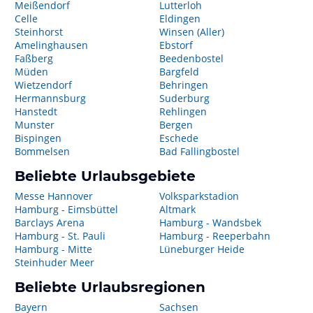
Meißendorf
Lutterloh
Celle
Eldingen
Steinhorst
Winsen (Aller)
Amelinghausen
Ebstorf
Faßberg
Beedenbostel
Müden
Bargfeld
Wietzendorf
Behringen
Hermannsburg
Suderburg
Hanstedt
Rehlingen
Munster
Bergen
Bispingen
Eschede
Bommelsen
Bad Fallingbostel
Beliebte Urlaubsgebiete
Messe Hannover
Volksparkstadion
Hamburg - Eimsbüttel
Altmark
Barclays Arena
Hamburg - Wandsbek
Hamburg - St. Pauli
Hamburg - Reeperbahn
Hamburg - Mitte
Lüneburger Heide
Steinhuder Meer
Beliebte Urlaubsregionen
Bayern
Sachsen