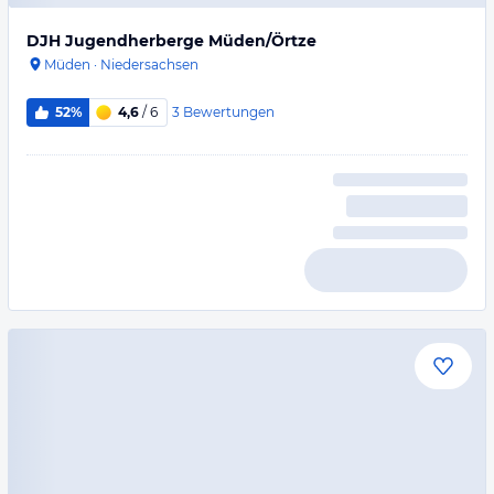
DJH Jugendherberge Müden/Örtze
Müden
·
Niedersachsen
3
Bewertungen
52%
4,6
/ 6